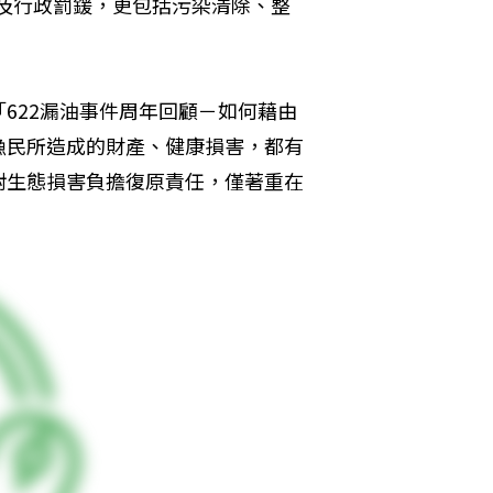
償及行政罰鍰，更包括污染清除、整
622漏油事件周年回顧－如何藉由
漁民所造成的財產、健康損害，都有
對生態損害負擔復原責任，僅著重在