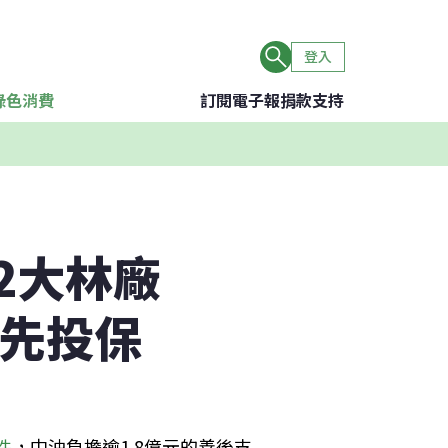
登入
綠色消費
訂閱電子報
捐款支持
2大林廠
率先投保
件
，中油負擔逾1.8億元的善後支