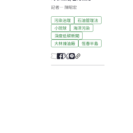
記者
—
陳昭宏
污染治理
石油管理法
小琉球
海洋污染
深度低碳新聞
大林煉油廠
恆春半島