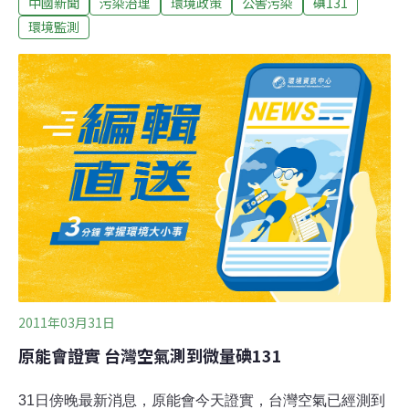
中國新聞
污染治理
環境政策
公害污染
碘131
的措施，防止放射性污染進一步擴大，福島周邊環境放射
性水準整體平穩，部分地區呈下降趨勢。4月1日，中國內
環境監測
地除西藏外，其它省、自治區、直轄市部分地區及東海海
域空氣中均監測到來自日本核事故釋放出的極微量人工放
射性核素碘－131，其對公眾可能產生的附加輻射劑量小
於岩石、土壤、建築物、食物、太陽等自然輻射源形成的
天然本底輻射劑量的十萬分之一。綜合世界氣象組織和國
際原子能機構北京區域環境緊急回應中心、中國國家海洋
局、中國環境保護部(國家核安全局)、衛生部監測分析認
為，日本福島核電站事故不會對中國環境及境內公眾健康
造成危害，無需採取任何防護措施。
2011年03月31日
原能會證實 台灣空氣測到微量碘131
31日傍晚最新消息，原能會今天證實，台灣空氣已經測到