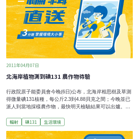
有碘跡的國家分佈圖，放射物質有可能來自中歐地區。目
前正以路徑回溯的方式，追蹤碘131釋出來源。關心放射
物資訊的獨立團體CRIIRAD表示， 自偵測到放射物至今已
有數周，沒有任一個國家或國際組織可調查出核污來源，
令人十分憂心。他們形容情勢相當緊急，因為靠近核污來
源的居民可能暴露在高量輻射之下。專家意見指出，碘
131有幾個可能來源：核電廠、醫學檢
2011年04月07日
北海岸植物測到碘131 農作物待驗
行政院原子能委員會今晚(6日)公布，北海岸相思樹及草測
得微量碘131核種，每公斤2.3到4.88貝克之間；今晚並已
派人到當地採樣農作物，最快明天檢驗結果可以出爐。原
能會表示，初步判斷與台灣北部核電廠無關，經研判植物
輻射
碘131
生活環境
樣品測得微量碘131的原因是4月3日及4月4日間北部下
雨，沉降至植物表面。原能會假設，如果此放射性含量為
葉菜表面的污染，在未經清洗情形下，仍遠低於商品輻射