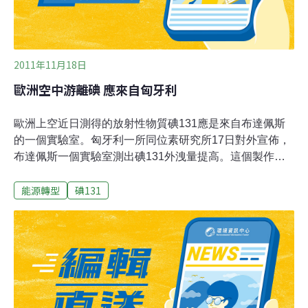
2011年11月18日
歐洲空中游離碘 應來自匈牙利
歐洲上空近日測得的放射性物質碘131應是來自布達佩斯
的一個實驗室。匈牙利一所同位素研究所17日對外宣佈，
布達佩斯一個實驗室測出碘131外洩量提高。這個製作醫
藥用同位素的實驗室今年第一季便出現低量碘131外洩，
能源轉型
碘131
決定在6月停產，進行過濾系統改良工程。實驗室在9月重
新啟用，但是放射性碘的外洩情況仍無法改善。歐洲國家
包括捷克、匈牙利、波蘭、斯洛伐克、奧地利和德國都偵
測到碘131異常量，但沒有任何國家或國際機構能夠追查
出放射物質原始來源，放射物質可能來自核電廠、工業或
研究用途的反應器。推動放射性資訊透明化的民間團體表
示，這表示國家或國家專責機構無法很快定位出放射性物
質來源，情況令人擔憂。