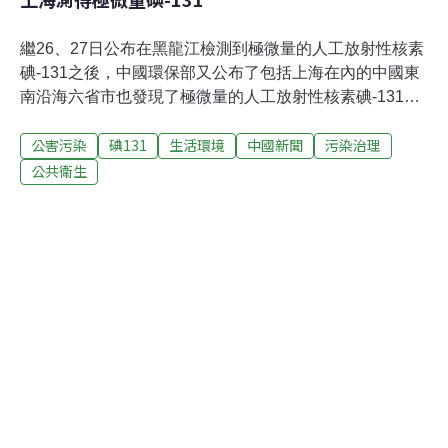
繼26、27日公布在黑龍江檢測到極微量的人工放射性核素
碘-131之後，中國環保部又公布了包括上海在內的中國東
南沿海六省市也發現了極微量的人工放射性核素碘-131的
消息。專家強調說，目前上海檢測到的碘-131量極少，不
公害污染
碘131
生活環境
中國新聞
污染治理
足以對人體健康產生威脅，完全不需要防護。在上海，共
有4個主要的檢測點，分別位於崇明、浦東、浦西以及金
公共衛生
山這4個地區。本次監測這4個站點檢測出的碘-131濃度均
在10-4貝克/立方米的量級及以下。中國國家標準的碘-131
的公眾導出限值是24.3貝克/立方米，在這種輻射量下生活
一年，人將受到1毫西弗的放射量。現在，監測到濃度在
10-4貝克/立方米量級的碘-131，它的濃度差不多是24.3貝
克/立方米的10萬分之一。相比碘-131，銫-137不太容易隨
著風擴散。鈽的半衰期非常長，由於屬非揮發性物質，所
以不易隨大氣擴散。