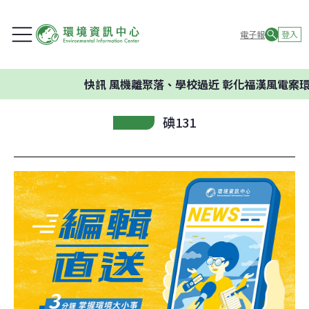
電子報
登入
快訊
風機離聚落、學校過近 彰化福漢風電案環委
碘131