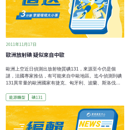
2011年11月17日
歐洲放射碘 疑似來自中歐
歐洲上空近日偵測出放射物質碘131，來源至今仍是個
謎，法國專家推估，有可能來自中歐地區。迄今偵測到碘
131異常量的歐洲國家有捷克、匈牙利、波蘭、斯洛伐
克、奧地利和德國。法國輻射防護暨核子安全研究所
能源轉型
碘131
（IRSN）15日公佈初步偵測結果指出，在法國上空偵測
到的碘131微粒，剛達到偵測儀器最低限度。以分佈廣度
來看，情況不尋常。核安所強調，偵測出的量已知不會對
人體健康造成危害，由於碘131半衰期很短，歐洲上空目
前偵測到的碘131不可能來自日本福島核電廠外洩，根據