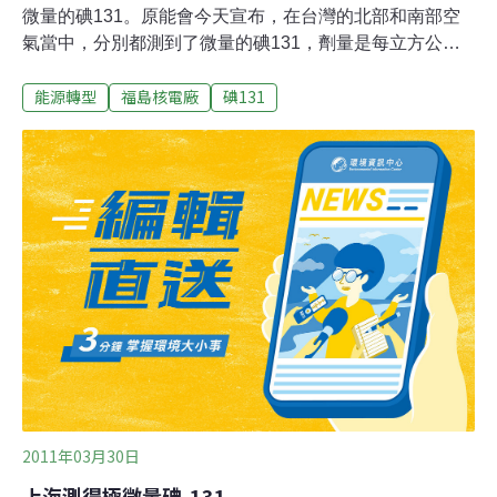
微量的碘131。原能會今天宣布，在台灣的北部和南部空
氣當中，分別都測到了微量的碘131，劑量是每立方公尺
0.0002貝克和0.00006貝克，約等於一張胸部X光片輻射劑
能源轉型
福島核電廠
碘131
量的萬分之5。
2011年03月30日
上海測得極微量碘-131