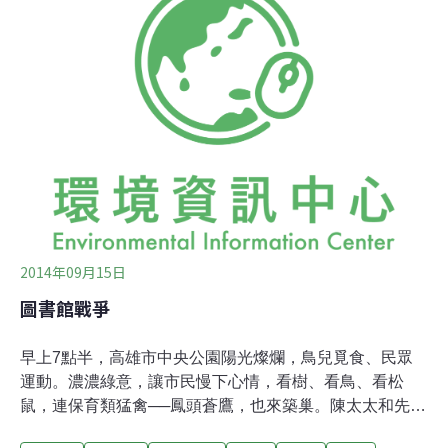
灣大道的快車道，因此原本分隔島上的樹木，就得移植他
處。學者楊國禎發現市府移植過程為了趕工粗暴移樹，沒
有斷根就直接挖樹，就連耐活的黑板樹都無法存活。為了
交通建設而移樹，並不是頭一遭。台北市光復南路要拓寬
道路，準備移走分隔島上的木棉樹，卻在移植作業時，因
為雙方拉扯而把樹拔成兩段，看在愛樹人眼裡，實在心
疼。移植前的修枝，若過度強剪也可能危及樹命，新北市
江翠國中為了蓋泳池共構的停車場，移植32棵樹木，但業
者修剪手法粗糙，遭到新北市政府開罰4萬5
2014年09月15日
圖書館戰爭
早上7點半，高雄市中央公園陽光燦爛，鳥兒覓食、民眾
運動。濃濃綠意，讓市民慢下心情，看樹、看鳥、看松
鼠，連保育類猛禽──鳳頭蒼鷹，也來築巢。陳太太和先生
總要搭乘捷運來這，享受大樹陪伴。美好環境吸引不少人