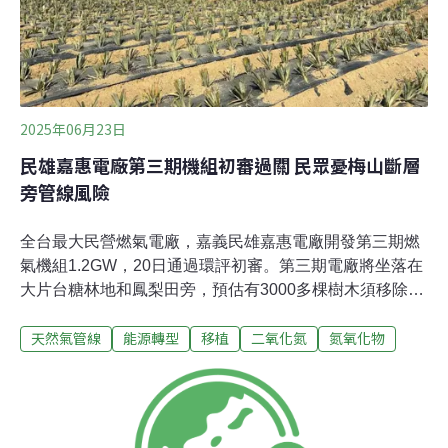
2025年06月23日
民雄嘉惠電廠第三期機組初審過關 民眾憂梅山斷層
旁管線風險
全台最大民營燃氣電廠，嘉義民雄嘉惠電廠開發第三期燃
氣機組1.2GW，20日通過環評初審。第三期電廠將坐落在
大片台糖林地和鳳梨田旁，預估有3000多棵樹木須移除補
植，民眾也擔心天然氣管線位於梅山斷層，將面臨地震風
天然氣管線
能源轉型
移植
二氧化氮
氮氧化物
險。專案小組要求補充說明樹木補植規劃，及管線近年受
地震影響情形、防災應變措施，最後建議通過環評，由環
評大會定奪。現址為台糖林地 異地補植需見縫插「樹」環
境部20日召開嘉惠電廠第三期機組第三次專案小組初審。
能源署稱，嘉義地區正在開發半導體園區，未來用電需求