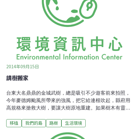
將持續成長，燃氣機組可彌補再生能源供電的間歇性，協
助維持電力系統穩定。遠東集團旗下的嘉惠電廠位於嘉義
民雄，目前共有1.21GW裝置容量。第一期機組運轉執照
將在2027年到期，嘉惠電力公司近日規劃「嘉惠電力先進
燃氣複循環機組發電計畫」，將在既有廠區南邊13.45公頃
台糖造林地及鳳梨田興建第三期機組及廠房，裝置容量為
1.2GW±10%，目
2014年09月15日
請樹搬家
台東大名鼎鼎的金城武樹，總是吸引不少遊客前來拍照，
今年麥德姆颱風所帶來的強風，把它給連根吹起，縣府用
高規格來搶救大樹，要讓大樹原地重建。如果樹木有靈也
會怨嘆，命運不同，遭遇怎有如天壤之別，有的地方想盡
移植
我們的島
路樹
生活環境
辦法要留下樹；有的地方，樹木卻得遠離家園...像是今年7
月底，趕著上路的台中快捷巴士（BRT），不只是工程加
緊作業，樹木也被迫急著搬家，因為BRT專用道是縮減台