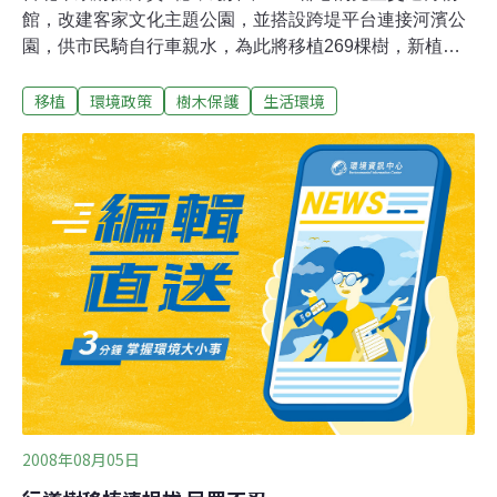
館，改建客家文化主題公園，並搭設跨堤平台連接河濱公
園，供市民騎自行車親水，為此將移植269棵樹，新植入
兩百多棵竹子及桐花等樹種100棵，另興建梯田、茶園營
移植
環境政策
樹木保護
生活環境
造客家農庄意象。客家界大老得知齊聲反對，直指規劃案
違背客家人崇尚自然、惜樹節儉精神。荒野保護協會等環
保團體也痛批，「台北市客家文化主題公園暨跨堤平台廣
場興建工程」未保護既有地貌、移樹蓋公園破壞生態；綠
黨更質疑樹木一進一出，背後是否有利可圖？台大農藝系
教授郭華仁則提醒，移入大批外來樹種恐影響生態平衡。
茶園在那裡種得活嗎？ 學者罵：神經病 作家鍾肇政納悶表
示，茶園在那裡種得活嗎？桐花開得漂亮嗎？文化評論者
李喬直批在都會區蓋梯田、茶園是「神經病」的作為，毫
無意義，只為消化預算，客家人拒絕文化被集中標本化！
連馬英九的客語老師、政大英文系副教授彭欽清都預言又
多了一個蚊子館，憂心惹惱居民、污名化客家。
2008年08月05日