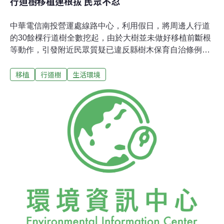
行道樹移植連根拔 民眾不忍
中華電信南投營運處線路中心，利用假日，將周邊人行道
的30餘棵行道樹全數挖起，由於大樹並未做好移植前斷根
等動作，引發附近民眾質疑已違反縣樹木保育自治條例；
中華電信表示，大樹遷移計畫去年已向縣議會申請且獲
移植
行道樹
生活環境
准，並要求承包商做好後續移植照顧責任。 居住在縣府、
議會附近的居民對於中華電信將樹齡超過20年、胸徑超過
30公分的行道樹（黑板樹、榕樹）挖走，質疑做法不當；
指夏天並非樹木移植的季節，選在該時節移植，事先又未
做好斷根等動作，大樹裸露根系在烈日下曝曬，對樹木傷
害大。 中華電信南投營運處總務股指出，由於園區周邊行
道樹的樹根亂竄，造成人行道路面破損隆起，妨害通行，
配合線路中心園區改善工程，去年7月間已向縣府、議會
申請行道樹移植且獲准，惟園區改善工程招標不順，才延
到最近進行樹木移植，這些樹木將移植至該公司魚池鄉的
空地種植。 縣府農業處林務保育科長莊瑞均表示，夏季確
實不太適合樹木移植，未來若有團體辦理大