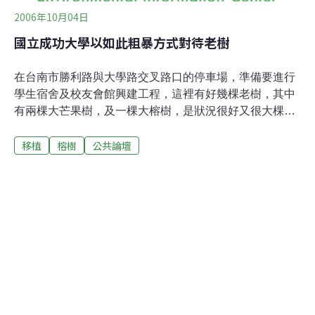
2006年10月04日
國立成功大學以如此粗暴方式對待老樹
在台南市勝利路與大學路交叉路口的停車場，準備要進行
學生宿舍及校友會館興建工程，這裡有好幾棵老樹，其中
有兩棵大芒果樹，及一棵大榕樹，是狀況很好又很大棵
的；然而10月2日，成大竟以粗造粗暴的方式將大榕樹斷
移植
榕樹
公共論壇
枝、斷根到放倒，全部一天做完。這是最差的示範，而且
還是出現在規模頗大、又很有錢的國立大學，路過民眾看
不下去向市政府檢舉。頂著國立大學的光環、官僚式的作
風 (秘書及總務)，嫌市府管得太多了，說這是他們自己的
地方。市府承辦人員被擋在牆外，好奇的我過去了解，發
現現場成大的官員官僚惡劣，反倒怪市府沒有公告老樹、
沒有事先告知等等，實在是聽不下去，忍不住發火！別忘
了這是國立成功大學，花的是納稅人的錢、校園內是公共
空間、而這也都是公共財！我們不滿的是台南市的最高學
府、最有錢的學校，除了不斷蓋房子還會做什麼？一棵樹
要移植，用常識都知道要小心處理，尤其還是一棵大樹，