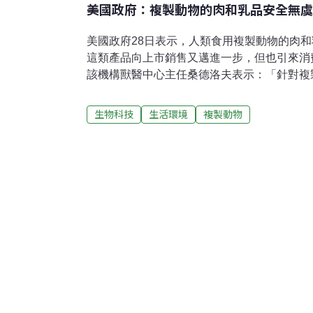
美國政府：複製動物的肉和乳品安全無虞
美國政府28日表示，人類食用複製動物的肉
這類產品向上市銷售又邁進一步，但也引來消
該機構獸醫中心主任桑德洛夫表示：「針對複
品成份問題，食品暨藥物管理局分析了數百份
與其他研究報告後，已草擬風險評估報告，判
生物科技
生活環境
複製動物
乳品與我們每天食用的食物一樣安全。與美國
生殖科技相較，複製科技不會對動物的健康造
管理局已定下4月2日為期限，將廣納各方意
訊，決定是否要取消暫時禁止販售複製牛、豬
如果這項販售禁令解除，美國將成為第一個批
應體系的國家。消費者團體譴責食品暨藥物管
超然的民調結果顯示，超過六成美國人反對複
安全背書，他們也不會購買複製