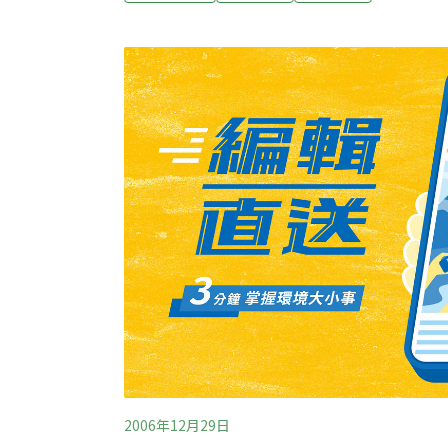
養中心主任桑德洛夫(Stephen Sundlof
案公布後，我們重新審視了額外的數據與社會
是，來自牛、豬、羊等複製動物的肉類製品與
用無虞。這項再一次的評估，並強化了我們在
論。」 食品安全暨應用營養中心補充說明，
DNA的改造、增加或移除等的基因工程，基
變。」
2006年12月29日