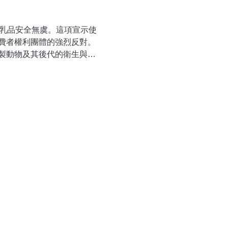
和乳品安全無虞。這項宣示使
費者權利團體的強烈反對。
製動物及其後代的衛生與食
經過同儕評鑑的相關出版品
定複製動物及其後代的肉和
農業界目前使用的其他輔助
成獨特風險。」食品暨藥物
見和建言，其後將審查這些資
與山羊的肉與乳品之規定。
准複製動物食品進入食品供
理局這項宣示，並指出立場
製動物，而且即使政府為其