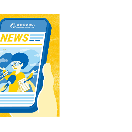
)表示，「自從複製動物相關文件草
製成的食品，與取自傳統養
大眾的意見，得到的結論
乎不存在。」報告強調「無
奶製品，與一般動物同樣食
這份47頁的報告也提醒，
食品安全上所得出的結
專家及消費者團體諮商。歐
「基因複製並不等同於有關
委會正盤算是否該立法管制
因的複製也不會對基因產生改
合組的專業倫理團體。除歐
路邁進。預料