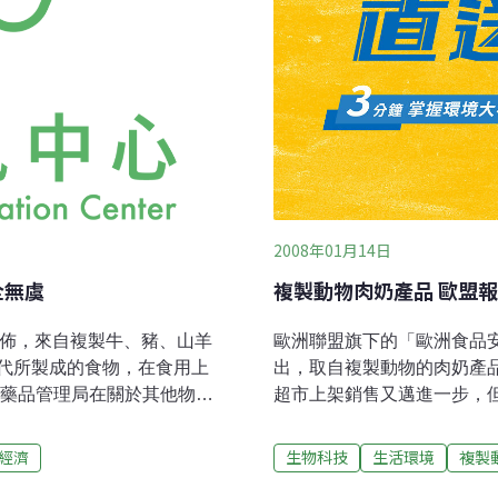
2008年01月14日
全無虞
複製動物肉奶產品 歐盟
宣佈，來自複製牛、豬、山羊
歐洲聯盟旗下的「歐洲食品安
代所製成的食物，在食用上
出，取自複製動物的肉奶產
與藥品管理局在關於其他物
超市上架銷售又邁進一步，
其複製動物的食品安全。 美
物鏈的問題再度引發激辯。2
品工業、農民、動物保育團
物對食品安全、動物健康、動
經濟
生物科技
生活環境
複製
屬FDA之食品安全暨應用營
網站上首次刊登其看法，表