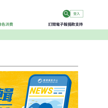
登入
綠色消費
訂閱電子報
捐款支持