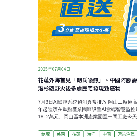
2025年07月04日
花蓮外海首見「朗氏喙鯨」、中國阿膠需
洛杉磯野火後多處民宅發現致癌物
7月3日AI監控系統偵測異常排放 岡山工廠遭
年起陸續在重點產業園區設置AI雲端智慧監
1812萬元。岡山區本洲產業園區一間工廠今
將依違反空污法裁罰。（聯合報報導）花蓮外
目擊機率比虎鯨低花蓮的民間鯨豚調查船2日
鯨豚
美國
花蓮
海洋
中國
污染治理