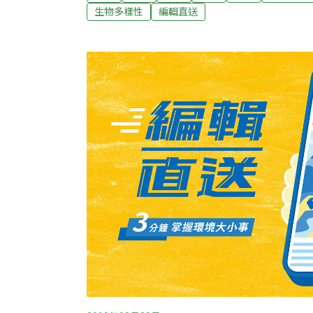
是非常罕見的「朗氏喙鯨」；以往「朗氏喙鯨
生物多樣性
編輯直送
在外海看到這麼大群還是第一次。這起幸運的
海洋文教基金會的鯨豚調查船，在花蓮港東南
的人或漁民都形容，要遇見牠的機率可是比虎
也較缺乏。（公視新聞網報導）