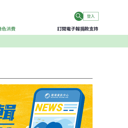
登入
綠色消費
訂閱電子報
捐款支持