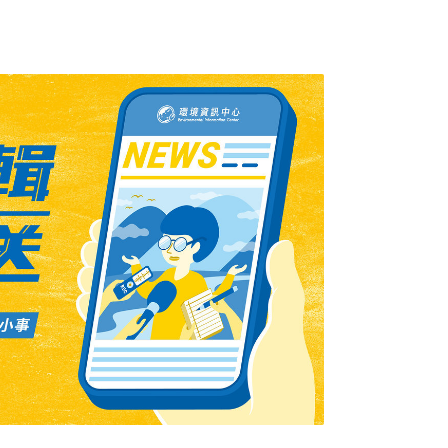
近來，據傳陸企東阿阿膠上半年淨利潤預估大
億元，讓業者烏雲罩頂，但不少人卻替驢子開