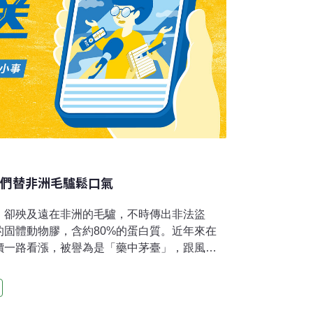
人們替非洲毛驢鬆口氣
，卻殃及遠在非洲的毛驢，不時傳出非法盜
固體動物膠，含約80%的蛋白質。近年來在
價一路看漲，被譽為是「藥中茅臺」，跟風的
顏益壽的功效。中國民眾瘋吃阿膠，有統計顯
400萬隻驢子，因需求量大，積極向外買驢，
今禍延巴西驢，又因活活餓死驢子等不人道的