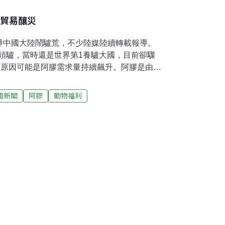
膠貿易釀災
導中國大陸鬧驢荒，不少陸媒陸續轉載報導。
0萬頭驢，當時還是世界第1養驢大國，目前卻驟
的原因可能是阿膠需求量持續飆升。阿膠是由驢
。由於驢的需求大，總部設在美國德克薩斯州
 Freedom Federation）表示，美國有大量的
國新聞
阿膠
動物福利
屠宰，然後再賣到中國大陸。陸媒也曾報導，
向外國買驢，尼日和布吉納法索2016年曾向
開始，驢價急劇上升；不久後，養驢造成環境
減少，兩國隨即禁止驢出口。由於阿膠貿易火
十分密集，但驢的懷孕期長達14個月，且母驢
全世界目前只剩4400萬頭驢。總部設在英國
ctuar