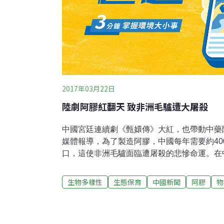
2017年03月22日
陸劇阿膠紅翻天 致非洲毛驢遭大屠殺
中國宮廷連續劇《甄嬛傳》大紅，也帶動中藥
媒體報導，為了製造阿膠，中國每年需要約40
口，這使非洲毛驢面臨遭屠殺的悲慘命運。在
膠，是取驢皮煎煮濃縮後製成。據中國日報報導
膠，需要大約400萬張驢皮，但是中國毛驢從19
生物多樣性
生態保育
中國新聞
阿膠
物
下降到2013年的600萬頭，因此需要大量從
將目標瞄準非州，據英國廣播公司（BBC）
非是非法行為，南非西北部農場常可看到毛驢