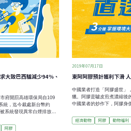
2019年07月17日
求大致巴西驢減少94%、
東阿阿膠預計獲利下滑 
中國業者打造「阿膠盛世」
獵。阿膠是驢皮煎煮濃縮後的
高市府開罰高雄環保局自109
中國業者的炒作下，阿膠身
控系統，迄今裁處新台幣約
中國消費者都認為阿膠有養
天被系統發現異常白煙排放，
示，中國為了阿膠，每年屠殺
海首見「朗氏喙鯨」 專家：
經濟動物
阿膠
動物福利
先前造成非洲驢大危機，如
在外海發現一大群喙鯨，竟然
阿膠