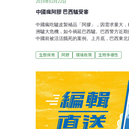
2019年02月22日
中國瘋阿膠 巴西驢受害
中國瘋吃驢皮製補品「阿膠」，因需求量大，
洲驢大危機，如今禍延巴西驢。巴西警方近期
中國前被活活餓死的案例。上月底，巴西東北
斯的居民向當地警方匿名投訴，約200頭將被
農場餓死，另外800頭牲畜也面臨相同命運。
生態保育
阿膠
環境政策
生物多樣性
物死亡的注意，按照這些驢因屠宰或在卡努多斯（
加飢渴而死的速度，驢子幾年內可能在巴西面
巴西與中國的貿易協定促進了驢出口。農業部指
4918公噸的馬、驢和騾，主要銷往中國和越南
在短短兩年內提高808%。自2016年以來，
銷到中國煎煮濃縮後，製成具藥用價值的固體