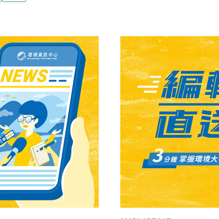
對待，屢屢引起國際譴責。
」都是擱淺後才會被發現，
減近8成，恐跌破人民幣2
目擊是發生在2日上午，黑潮
心。
方10海里處發現，從事賞鯨
鯨還難，因此相關生態資料