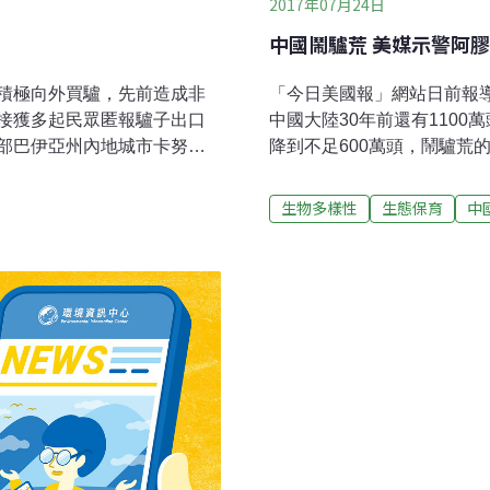
2017年07月24日
中國鬧驢荒 美媒示警阿
積極向外買驢，先前造成非
「今日美國報」網站日前報
接獲多起民眾匿報驢子出口
中國大陸30年前還有110
部巴伊亞州內地城市卡努多
降到不足600萬頭，鬧驢荒
宰殺並出口到中國的驢在一座
皮熬製而成的一種傳統藥材
這兩起案件引起當局對大量動
野馬自由聯合會（Wild Horse
生物多樣性
生態保育
中
Canudos）和伊塔培廷
野驢被非法運到墨西哥進行
臨滅絕的危險。最近幾年，
由於需求量大，中國大陸積極
出，2016年巴西出口2萬
中國大陸出口數萬頭驢。一
。去年出口22萬6432公噸，
問題，而當地驢數量也大量
巴西的驢屠宰不斷增加，驢皮外
熱，儘管中國大陸養驢計畫
動物膠「阿膠」。
一般一次只生一頭小驢，所以
的「驢庇護所」（Donkey San