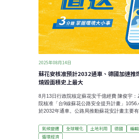
2025年08月14日
蘇花安核准預計2032通車、德國加速
燒毀面積史上最大
8月13日行政院核定蘇花安千億經費 陳俊宇
院核准「台9線蘇花公路安全提升計畫」1056
於2032年通車。公路局推動蘇花安計畫主要
和仁至崇德段，將採長隧道迴避災損路段；受
會採大跨徑橋梁減少落墩，並依落石分析及04
氣候變遷
全球暖化
土地利用
德國
編輯
置，搭配橋墩防撞鋼板包覆，確保安全 。（
循環經濟