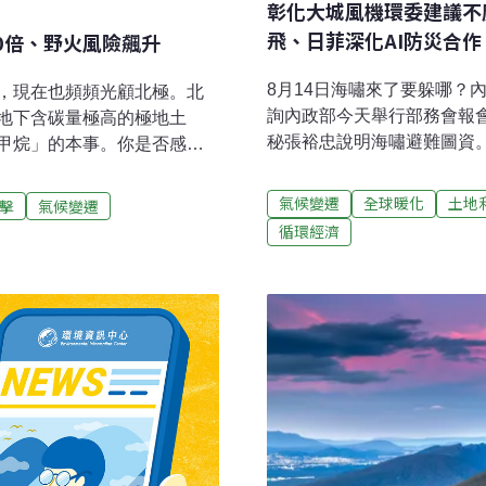
彰化大城風機環委建議不
飛、日菲深化AI防災合作
0倍、野火風險飆升
8月14日海嘯來了要躲哪？內
，現在也頻頻光顧北極。北
詢內政部今天舉行部務會報
地下含碳量極高的極地土
秘張裕忠說明海嘯避難圖資
甲烷」的本事。你是否感覺
巡署、內政部警政署及地方
拉斯加，現在也歷經閃電大
所，地方政府共認計1091
令阿拉斯加大學費爾班克斯
氣候變遷
全球暖化
土地
擊
氣候變遷
防防災APP及應變管理資訊
直呼：「這夏天也太瘋狂了
循環經濟
用。（中央社報導）憂彰化
Environment 360》報
部今天審查彰化大城陸域風
隨著全球氣候升溫，極地居
顯著，對養殖業有加重影響
bert Holzworth）觀
議後建議本案不應開發，將
著增加。」尤其在北緯80度
城鄉、西港村、東港村、芳
但到了2021年，卻暴增至
帶著當地農特產大白鴨、地