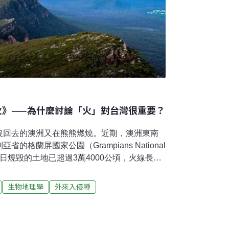
：火》——為什麼討論「火」對台灣很重要？
沒回去的澳洲又在熊熊燃燒。近期，澳洲東南
格蘭屏國家公園（Grampians National
月19日燒毀的土地已超過3萬4000公頃，火線長達
使300多名消防員的滅火行動面臨挑戰。主管機
Gap）等地區發布緊急撤離令，並警告隨著聖誕節
生物地理學
外來入侵種
加劇。新南威爾斯省內陸和東北部因高溫和大
對雪梨地區全面實施禁火令，建議居民避免不
，主管機關提醒公眾保持警惕，遵循官方建