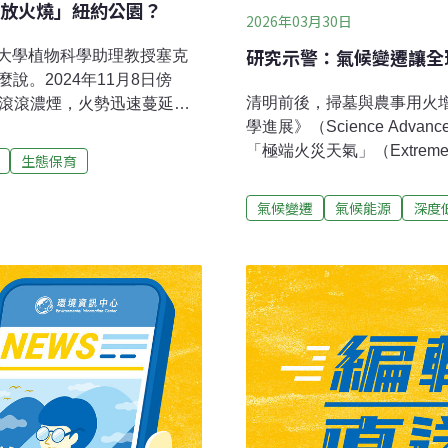
放火燒」紐約公園？
2026年03月30日
研究示警：氣候變遷讓全
大學植物科學助理教授塞克
麼說。2024年11月8日傍
清明前後，掃墓與農事用火
）冒出滾滾濃煙，火勢迅速蔓延，
學進展》（Science Ad
林的中央公園」，紐約市消
「極端火災天氣」（Extreme
。不到一週，曼哈頓北邊的
生態保育
態，在過去近半個世紀大幅
皇后區、布朗克斯的綠地都傳出火
天氣」，為全球最嚴重地區
叢火災，創下歷史紀錄。浴火重
氣候變遷
氣候能源
深度
「極端火災天氣」的三大成
焦土中重新生長的幼苗，經
燃性、促進火勢蔓延，讓野火
園有益。新生的樹葉非常茂
年的全球氣象資料後發現，
壤補充養分，讓種子重新萌
美最嚴重，平均每十年約增
所建議的「焚燒」並非隨意
正逐漸重疊。研究指出，大多地區
Co
Weather, SFW）明
上的增幅是人為