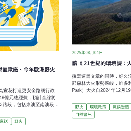
2025年08月04日
讀《 21世紀的環境課
推燃氣電廠、今年歐洲野火
撰寫這篇文章的同時，好久
部森林大火形勢嚴峻，維多利亞省的
Park）大火自2024年12
：為宜花打造更安全路網行政
192公里。強風和乾燥植被
.48億元總經費，預計全線將
關對霍爾斯加普（Halls 
有3路段，包括東澳至南澳段、
野火
環境政策
氣候變遷
的夏季高溫來臨，林火風險
損最嚴重的和平至和中段，
自然書訊
風加速火勢蔓延，主管機關
03花蓮強震災損調整橋墩配
直送
野火
必要的旅行。在此危急時刻
自由時報報導）楊柳侵台已1失