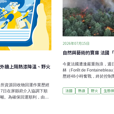
2026年07月15日
自然與藝術的寶庫 法國「
今夏法國遭逢嚴重熱浪，週日
外牆上隔熱漆降溫、野火
林（Forêt de Fontai
歷經48小時奮戰，終於控制
十年才能復原。警方逮捕了
公所資源回收物回運作業歷經
為縱火。大火焚毀2000公
法國
熱浪
野火
生態
，7日在屏縣府介入協調下順
方政府擔心煙火容易引發野
公噸。為確保回運順利，由環
舊在周日爆發大火。楓丹白
及8名警察，分別駐點於琉球
林（protected fore
監督裝載、運輸及卸運作
Biosphere Reserve）