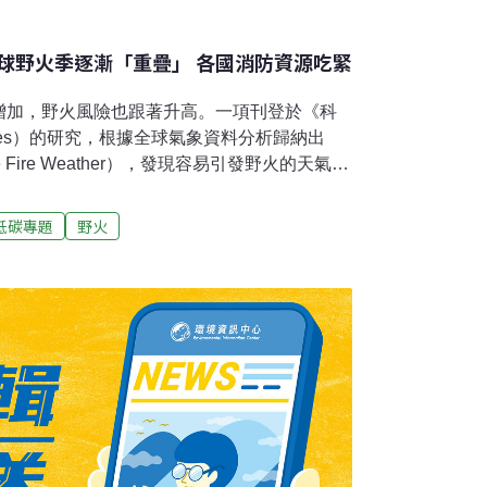
球野火季逐漸「重疊」 各國消防資源吃緊
增加，野火風險也跟著升高。一項刊登於《科
vances）的研究，根據全球氣象資料分析歸納出
 Fire Weather），發現容易引發野火的天氣型
增加。南美洲每十年就增加17天的「極端火災
。全球極端火災天氣增加 逾半與氣候變遷有關
低碳專題
野火
因是高溫、極度乾燥和強風，容易增加植被易
一發不可收拾。這份研究分析了1979至2024
全球極端火災天氣天數呈上升趨勢，其中以南
加17天。更麻煩的是，研究發現各國野火季節
的「同步火災天氣」（Synchronous Fire
顯增加，多數增幅超過兩倍。研究估計，其中有一半以