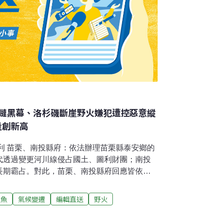
鏈黑幕、洛杉磯斷崖野火嫌犯遭控惡意縱
量創新高
牟利 苗栗、南投縣府：依法辦理苗栗縣泰安鄉的
代透過變更河川線侵占國土、圖利財團；南投
長期霸占。對此，苗栗、南投縣府回應皆依法
苗栗縣長徐耀昌卸任前核准的溫泉飯店開發
素梅的侄子、泰安鄉民代表高晉揚，涉嫌利用
鮪魚
氣候變遷
編輯直送
野火
發商。（中央社報導）民團指學專路樹木斷頭
樹團體質疑楠梓區學專路由雨豆樹與樟樹交織