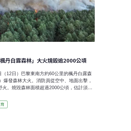
楓丹白露森林」大火燒毀逾2000公頃
（12日）巴黎東南方約60公里的楓丹白露森
nebleau）爆發森林大火。消防員從空中、地面出擊，
野火。燒毀森林面積超過2000公頃，估計須數
數名嫌犯，這場大火除了熱浪因素，不排除人
頃寶貴林地14日是法國國慶，各地熱浪嚴重，地
保育
火，紛紛取消煙火秀，然而，楓丹白露森林依
露森林是法國第二大國家森林，是法定的保護
st），也是聯合國教科文組織生物圈保護區（UNESCO
、歐盟Natura 2000保護區，自然生態與人文景觀