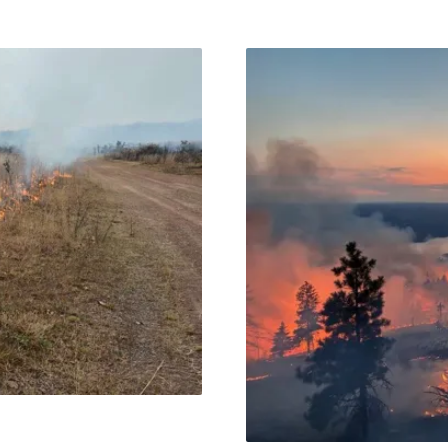
 清除違規獵具守護動物信義
上，都有重要地位。《法國24新
，全面清查老舊及外來不法
火爆發後，隔天附近又有第
5具，分署也宣導改良式獵具
）