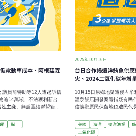
2025年10月16日
低電動車成本、阿根廷森
台日合作揭遠洋鮪魚供應
火、2024二氧化碳年增
元 議員前特助等12人遭起訴橋
10月15日原鄉地疑遭侵占
物逾14萬噸、不法獲利新台
溫泉飯店開發案遭指疑有民
呂姓主嫌、無黨團結聯盟籍高
信義鄉原民保留地也遭民代
央社報導）亞泥礦場補辦環評
辦理。鏡週刊今天報導，前
城山礦場須於三年內補辦環
案，背後操盤者是立委高金
遷
稀土
美國
海洋
遠洋漁業
03強震後礦場周邊土石崩
「河川線變更」圖利特定開
二氧化碳
全；亞泥則回應，已加強監
高市府：依規範修剪高雄護