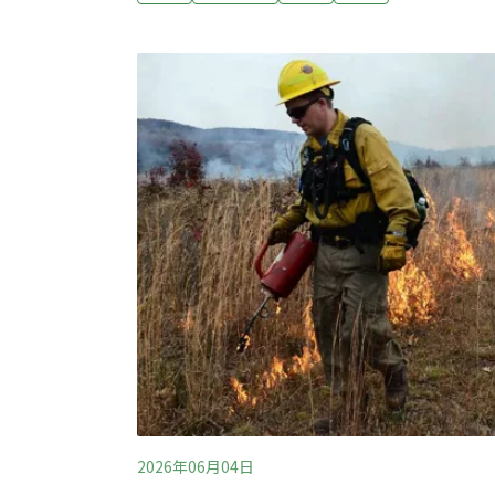
業。（中央社報導）南投東埔部落攜手林保署
鄉東埔部落族人與南投林保分署深入當地山林
人士設置的違規獵具、陷阱，2次行動共清除
用法、現行全面禁止使用獸鋏。（中央社報導
2026年06月04日