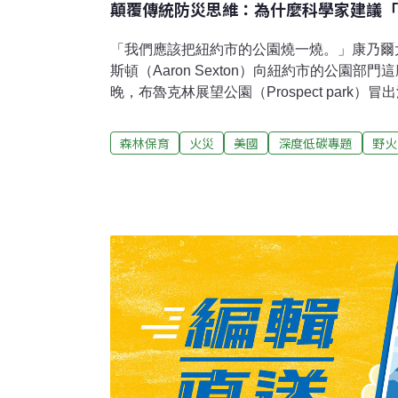
顛覆傳統防災思維：為什麼科學家建議「
「我們應該把紐約市的公園燒一燒。」康乃爾
斯頓（Aaron Sexton）向紐約市的公園部門這
晚，布魯克林展望公園（Prospect park
轉眼間公園烈焰飛騰。為了搶救這片「布魯克
防局派出數百名消防員，歷經三小時才控制住
森林保育
火災
美國
深度低碳專題
野火
英伍德山公園（Inwood Hill park）、
警。光是11月，紐約市就發生了270起灌木
生的森林塞克斯頓並沒有在開玩笑。對這些在
過數月測量與計算後，塞克斯頓確信火燒對公
盛，火災會清理遮蔽光線的植物，灰燼則為土
芽。都市林地發生野火的機率不高，塞克斯頓
放火，而是經過縝密規劃的「控制性焚燒」（