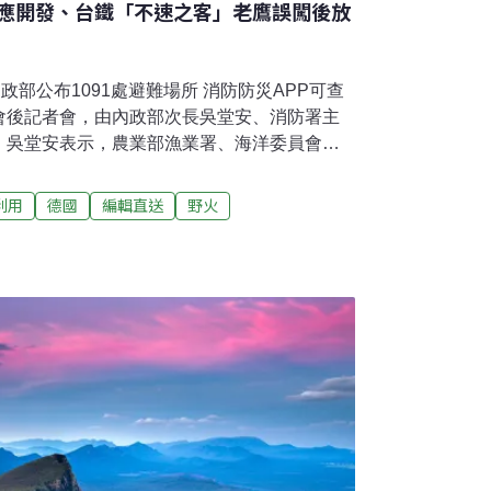
應開發、台鐵「不速之客」老鷹誤闖後放
政部公布1091處避難場所 消防防災APP可查
會後記者會，由內政部次長吳堂安、消防署主
。吳堂安表示，農業部漁業署、海洋委員會海
政府已規劃完成沿海單位海嘯疏散路線與場
處民眾海嘯避難場所，並納入全民防災e點通、消
利用
德國
編輯直送
野火
雲端服務（EMIC）系統，供民眾及救災人員運
大城陸域風機影響養殖 環委建議不應開發環境
機環評案。環委認為本案影響鳥類、蝙蝠飛行
之虞，且與當地居民未取得共識等，經閉門會
送環評大會確認。會前彰化當地居民，包含大
苑鄉等特地搭乘遊覽車北上至環境部抗議，並
瓜等表達反對風機設置。（中央社報導）