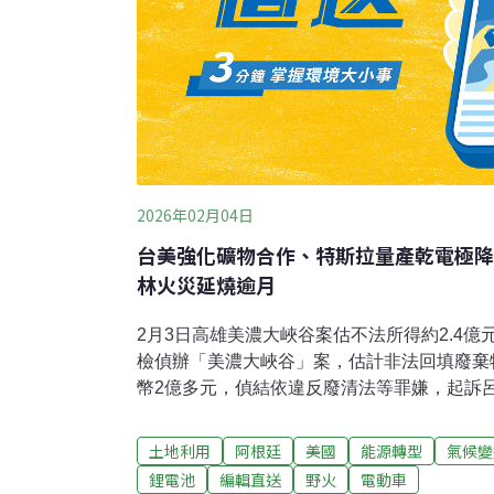
2026年02月04日
台美強化礦物合作、特斯拉量產乾電極降
林火災延燒逾月
2月3日高雄美濃大峽谷案估不法所得約2.4億
檢偵辦「美濃大峽谷」案，估計非法回填廢棄
幣2億多元，偵結依違反廢清法等罪嫌，起訴
雄市議員朱信強前特助石麗君等12人。（中
地方憂慮山崩悲劇礦業法修法後，亞洲水泥新
土地利用
阿根廷
美國
能源轉型
氣候變
評，亞泥3日舉行首次地方說明會。居民憂心4
鋰電池
編輯直送
野火
電動車
塌，採掘高度降至海拔120公尺恐危及部落安