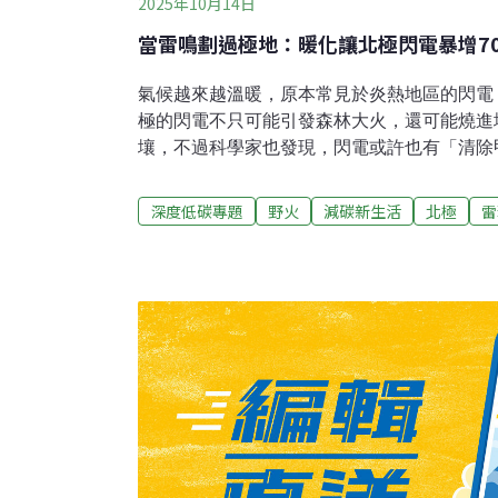
2025年10月14日
當雷鳴劃過極地：暖化讓北極閃電暴增7
氣候越來越溫暖，原本常見於炎熱地區的閃電
極的閃電不只可能引發森林大火，還可能燒進
壤，不過科學家也發現，閃電或許也有「清除
這幾年的天氣越來越異常？就連少有閃電的阿
爆發。一場雷雨下來，居然劈出上千道閃電，
深度低碳專題
野火
減碳新生活
北極
雷
分校氣候學家湯曼（Rick Thoman）不禁
吧！」閃電頻繁劃過北極圈，改寫極地天氣據《Yale 
導，閃電是炎熱地區常有的劇烈天氣現象，但
然也開始頻繁看見閃電。大氣物理學家霍爾茲沃斯（Ro
察到，「閃電以前在北極非常罕見，如今卻顯
以北，2010年代初每年大約只有100次閃電，
7000次以上，超過70倍。