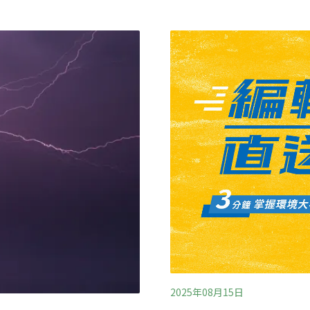
。（聯合報報導）
成的林蔭大道，遭粗暴斷頭
降高修剪，均依規範程序辦
被粗暴的斷頭修剪。呼籲市
道的樹木矮化縮冠。（中央
2025年08月15日