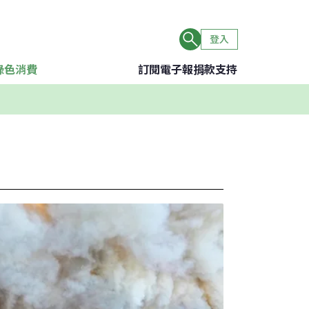
登入
綠色消費
訂閱電子報
捐款支持