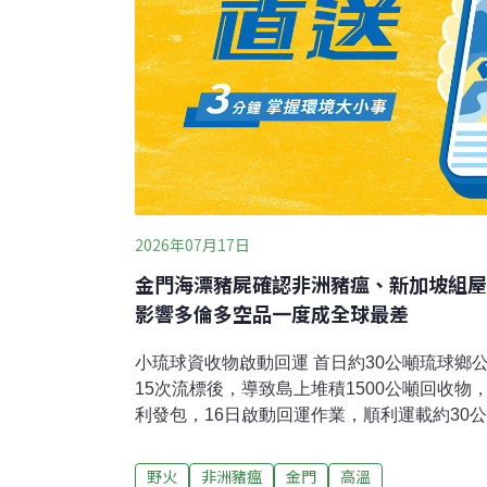
2026年07月17日
金門海漂豬屍確認非洲豬瘟、新加坡組屋
影響多倫多空品一度成全球最差
小琉球資收物啟動回運 首日約30公噸琉球鄉
15次流標後，導致島上堆積1500公噸回收物
利發包，16日啟動回運作業，順利運載約30
保局長顏幸苑偕同政風人員、12名環保局人員
鄉廢棄物堆置場、大福漁港及鹽埔漁港，全程
野火
非洲豬瘟
金門
高溫