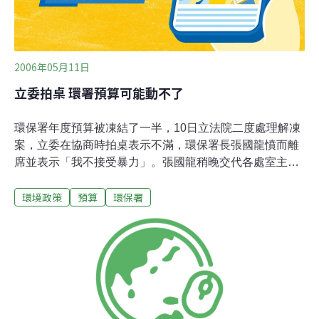
2006年05月11日
立委拍桌 環署預算可能動不了
環保署年度預算被凍結了一半，10日立法院二度處理解凍
案，立委在協商時拍桌表示不滿，環保署長張國龍憤而離
席並表示「我不接受暴力」。張國龍稍晚交代各處室主
管，要有預算可能不解凍的準備。環保署95年年度預算扣
環境政策
預算
環保署
除人事費總計88億元，被凍結了近一半，40億元。如預算
無法解凍，下半年的業務幾乎要停擺。 據了解，部分立委
借凍結預算向環保署要求某些特定案子，而且揚言只要環
保署同意這些案子，就不會為難環保署預算。