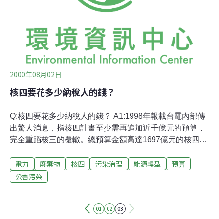
2000年08月02日
核四要花多少納稅人的錢？
Q:核四要花多少納稅人的錢？ A1:1998年報載台電內部傳
出驚人消息，指核四計畫至少需再追加近千億元的預算，
完全重蹈核三的覆轍。總預算金額高達1697億元的核四建
廠計畫，需追加鉅額預算，台電不敢對外公開。台電本想
電力
廢棄物
核四
污染治理
能源轉型
預算
在當年要審查88年預算案，就提出追加預算，但為避免給
當時的閣揆蕭萬長太難堪，所以才決定延後動作。據透
公害污染
露，台電內部曾估算過核四預算追加至少需800億元，這
僅是以新台幣兌美元28比1匯率計算，若依近期匯率31比
01
02
03
1，追加金額則超過千億！預算「三級跳」在台電興建核