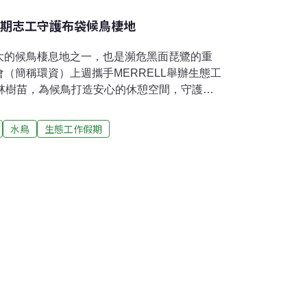
假期志工守護布袋候鳥棲地
大的候鳥棲息地之一，也是瀕危黑面琵鷺的重
（簡稱環資）上週攜手MERRELL舉辦生態工
風林樹苗，為候鳥打造安心的休憩空間，守護濕
L志工造訪位於嘉義縣東石鄉的白水湖壽島，跟隨
福昌的腳步，一探鹽田的昔日風采與變遷。當
水鳥
生態工作假期
鞋襪、捲起褲管，小心翼翼地沿路踏入水裡，
。蔡福昌表示，白水湖曾是鹽業重鎮，如今產
造成地層下陷、海水倒灌等衝擊，地景樣貌已
，有些轉變為調節洪水的滯洪池，有些則用來
居民們重要的生活產業。眾人也幸運看見，遠
皚皚的鹽分結晶析出，以及一旁的蚵農實際採
景。為了更加認識在地蚵業，一行人來到白水