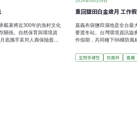
2024年04月09日
法
重回鹽田白金歲月 工作
載著將近300年的漁村文化
嘉義布袋鹽田濕地是全台最
存關係。自然保育與環境資
要渡冬站。台灣環境資訊協會
六月底攜手富邦人壽保險股份
作假期，共同種下66棵防
態工作假期，與國寶級師傅
地生態。23位MERREL
文化。富邦人壽桃誠及富永
中原大學地景建築系講師蔡
生物多樣性
防風林
嘉義
里，跟隨自然環資及桃園石
時正值漲潮，志工紛紛脫下
探石滬的重要性與老祖先傳
用雙腳感受海水流動的力量
的原理。許閎喆師傅表示，
業變遷，加上超抽地下水而
、水流方向及潮差來建造，
大幅改變。不同區塊的鹽田
他也表示，石滬容易受到東
養殖蚵仔，成為東石、布袋
行修復，早期都是家族的成
方的廢棄鹽田中，像雪地般
一起來協助。算準海水退潮
收一簍簍蚵仔的辛苦工作情
湖蚵學家，體驗一日