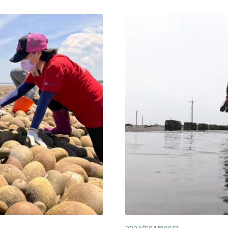
200歲的芒果樹奶奶守護
解說，一邊用雙眼記錄下美
時，活動總籌王乙雯熱情地
泥沙覆蓋的殘屋片瓦，見證鹽業
山神木2.0山林守護系列活
示，白水湖壽島的海岸線在
及未來任何親近樹木的活
上游建造水壩等影響，泥沙
哥）向學員們分享自然谷的
發電機的所在處，過去曾是
境的努力。透過這些背景介
白水湖壽島面臨地層下陷、
過的道路