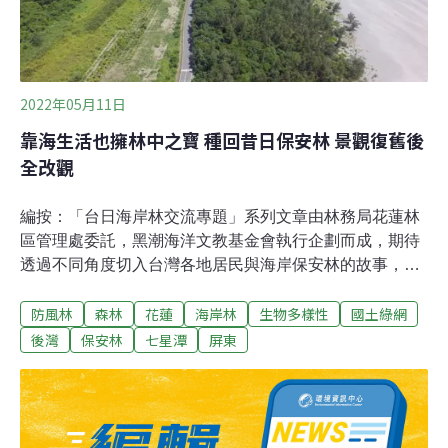
同的記憶，日本人視為國寶。然而，這種景象隨著1960年
代石油燃料興起而改觀。歷經半世紀，日本全民傾國之
力，誓言重現「虹之松原」白沙青
2022年05月11日
靠海生活也擁林中之寶 種回昔日保安林 景觀復舊後
全改觀
編按：「台日海岸林交流專題」系列文章由林務局花蓮林
區管理處委託，黑潮海洋文教基金會執行企劃而成，期待
透過不同角度切入台灣各地居民與海岸保安林的故事，傳
達人與自然之間重要的共生關係，亦呼應國際生物多樣性
防風林
森林
花蓮
海岸林
生物多樣性
國土綠網
日（International Day for Biological Diversity）「保護和
可持續利用生物多樣性」的核心倡議。家住保安林的人
後灣
保安林
七星潭
屏東
們，回憶著過去厚實的保安林帶，以及它所提供的恩惠，
不無懷念又帶著感傷。如果問最想恢復過去記憶中哪一個
圖像，對花蓮縣七星潭社區和屏東縣車城鄉後灣村居民而
言，可能包括遍布了龜蛋的沙灘。海岸景觀復原 從保安林