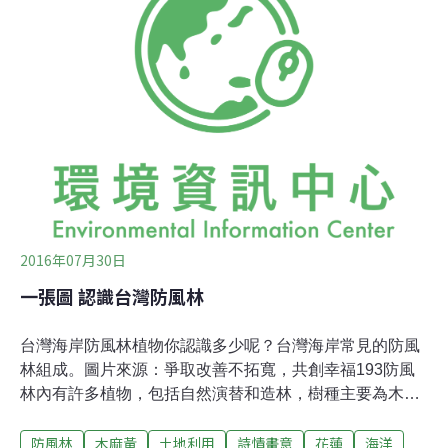
《看見台灣》看到台灣海岸現況令人震驚，依據地質研究
所調查，過去30年，海岸線內縮超過500公尺，影響居住
安全以及整體生態環境；這項計畫期待喚起社會大眾對於
台灣海岸線流失的關切。蘇純興說，汽車排放二氧化碳，
對環境造成傷害，和泰汽車因此尋求補償方式；多年來苦
無植樹造林機會，此次透過慈心有機農業發展基金會志工
人力投入，以及林務局
2016年07月30日
一張圖 認識台灣防風林
台灣海岸防風林植物你認識多少呢？台灣海岸常見的防風
林組成。圖片來源：爭取改善不拓寬，共創幸福193防風
林內有許多植物，包括自然演替和造林，樹種主要為木麻
黃為主，其他還有海檬果、林投、草海桐等。花蓮193縣
防風林
木麻黃
土地利用
詩情畫意
花蓮
海洋
道旁造林的木麻黃經由自然更新後，目前樹齡約為5到30