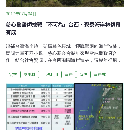
2017年07月04日
慈心樹藝師挑戰「不可為」台西、麥寮海岸林復育
有成
縫補台灣海岸線、架構綠色長城，迎戰艱困的海岸造林，
民間力量不容小覷。慈心基金會幾年來與雲林縣政府合
作、結合社會資源，在台西海園海岸造林，這幾年從原本
光禿的沙地，逐漸轉綠。今年慈心再結合公部門及民間企
雲林
防風林
土地利用
海岸
海洋
海岸林
業，挑戰6縣市、30公頃海岸林。擁有國際樹藝師執照的
程禮怡「明知不可為而為之」，唯有找回失落的海岸林，
才能增加台灣迎戰氣候變遷的韌性。台西海園從無到有 兩
年半綠意乍現6月持續暴雨與烈日交錯的天氣，月底走訪
台西海岸體驗酷熱逼人。專家即指出，海岸林需克服五大
壓力：強風、鹽分、乾旱、貧脊、淹水，海園全都具備；
除此之外，地層下陷形成地平線低於海平面1公尺、海水
倒灌、土壤鹽化的現象。而海岸林營造成敗，更關係著能
否抵擋氣候衝擊。程禮怡是慈心基金會種樹專案總監，他