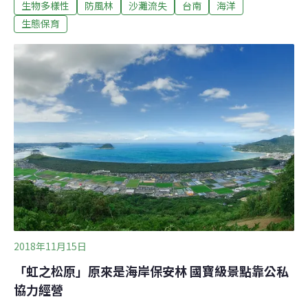
生物多樣性
防風林
沙灘流失
台南
海洋
措施。 走進台南北門急水溪出海口，眼前看到一整片的沙
灘，但這原本都是防風林，卻因為敵不過長期的海水侵
生態保育
蝕，海岸倒退嚴重。 漲潮時海水更已逼近到防風林，甚至
連海巡署的哨所也已棄哨，就足以證明海岸倒退嚴重。當
地民眾說，過去沙洲海岸約300公尺長，去年還遠在100公
尺外，但今年已經「兵臨城下」，當地民眾也非常擔心。
對此，主管單位水利署第五河川局表示，對於海岸養護都
有規劃計畫，同時也會不定期的探查，而針對北門雙春海
岸，近期將先做防護措施因應，未來再邀集相關專家學者
做長期的養護。 水利署第五河川局副局長許錫鑫說，「初
步的工法大概會以離岸潛堤或突堤部分，來做一個妥適處
理。」
2018年11月15日
「虹之松原」原來是海岸保安林 國寶級景點靠公私
協力經營