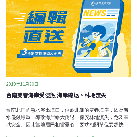
多海洋廢棄物。合橫國小全校師生與林管處、澎管處、環
保局等單位近200人一起進行保安林環境淨灘清潔維護活
動，共清理800多公斤海漂垃圾，以行動代替宣誓，讓這
個認養活動更具意義。屏東林管處表示，澎湖合橫國小率
先響應簽署認養保安防風林，為西嶼鄉第2921號防風保安
林，未來學校將定期維護與環境整理。
2019年11月20日
台南雙春海岸受侵蝕 海岸線退、林地流失
台南北門的急水溪出海口，位於北側的雙春海岸，因為海
水侵蝕嚴重，導致海岸線大倒退，保安林地流失，危及區
域安全。因此當地居民相當憂心，要求相關單位要趕快保
護海岸沙洲。而主管機關第五河川局也表示會先採取因應