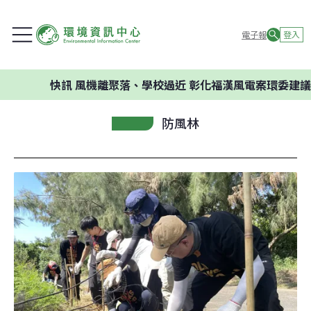
電子報
登入
快訊
風機離聚落、學校過近 彰化福漢風電案環委建議不應開發
防風林