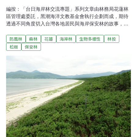
編按：「台日海岸林交流專題」系列文章由林務局花蓮林
區管理處委託，黑潮海洋文教基金會執行企劃而成，期待
透過不同角度切入台灣各地居民與海岸保安林的故事，傳
達人與自然之間重要的共生關係，亦呼應國際生物多樣性
防風林
森林
花蓮
海岸林
生物多樣性
林投
日（International Day for Biological Diversity）「保護和
可持續利用生物多樣性」的核心倡議。日本人沿著彩虹般
松樹
保安林
的海灣種植松樹林，400年來形成「虹之松原」國寶級景
觀。花蓮人也有引以為傲的「月牙灣」。七星潭遼闊的海
岸線，景觀宜人，不僅是花蓮縣民假日休憩的好去處，更
吸引絡繹不絕的遊客遠從各地前來度假。只是，逢颱風季
節或東北季風，強風暴雨灌頂直下，海岸顯得變化莫測，
正是沿岸四座保安林發揮抵禦強風、隔絕砂石保全功能之
際。日治時期沿著七星潭植樹造林，如珍珠般串連的保安
林，守護居民、農地以及道路安全。「保安林就像社區的
保護者。」提到保安林的重要性，近年來與農委會林務局