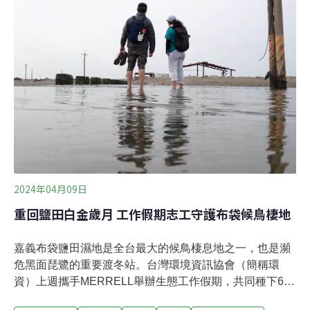
沙覆蓋的殘屋片瓦，見證鹽業發展的昔日風采與歷史脈
絡。 蔡福昌表示，白水湖壽島的海岸線在這四百多年間歷
經許多變遷，由於填海造陸、上游建造水壩等影響，泥沙
不斷流失，導致海岸線持續地縮減。海上風力發電機的所
在處，過去曾是綿延兩百多公尺長的海岸森林。蔡福昌也
說，白水湖壽島面臨地層下陷、海水倒灌等衝擊，地景大
幅改變：志工才剛走過的道路
2024年04月09日
重回鹽田白金歲月 工作假期志工守護布袋候鳥棲地
嘉義布袋鹽田濕地是全台最大的候鳥棲息地之一，也是瀕
危黑面琵鷺的重要渡冬站。台灣環境資訊協會（簡稱環
資）上週攜手MERRELL舉辦生態工作假期，共同種下66
棵防風林樹苗，為候鳥打造安心的休憩空間，守護濕地生