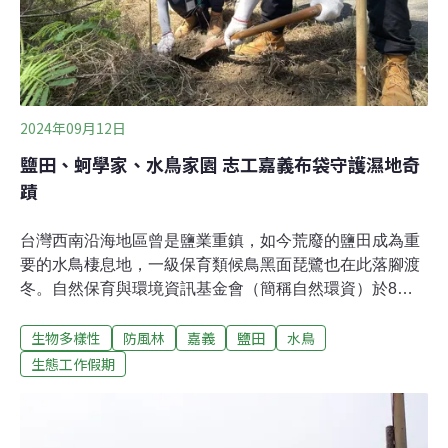
2024年09月12日
鹽田、蚵學家、水鳥家園 志工嘉義布袋守護濕地奇
蹟
台灣西南沿海地區曾是鹽業重鎮，如今荒廢的鹽田成為重
要的水鳥棲息地，一級保育類候鳥黑面琵鷺也在此落腳渡
冬。自然保育與環境資訊基金會（簡稱自然環資）於8月
底攜手Timberland舉辦生態工作假期，活用廢棄蚵殼種下
生物多樣性
防風林
嘉義
鹽田
水鳥
52株海岸林樹苗，為候鳥打造棲息環境，共同守護美好的
濕地生態。Timberland志工的第一站來到位於嘉義縣東石
生態工作假期
鄉的「白水湖壽島」。一邊聽著自然環資人員及道埊規劃
設計顧問有限公司負責人蔡福昌老師的解說，一邊用雙眼
記錄下美麗的景觀及特殊的生態。更從沉沒在水中、被泥