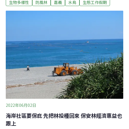
生物多樣性
防風林
嘉義
水鳥
生態工作假期
態。23位MERRELL志工造訪位於嘉義縣東石鄉的白水湖
壽島，跟隨中原大學地景建築系講師蔡福昌的腳步，一探
鹽田的昔日風采與變遷。當時正值漲潮，志工紛紛脫下鞋
襪、捲起褲管，小心翼翼地沿路踏入水裡，用雙腳感受海
水流動的力量。蔡福昌表示，白水湖曾是鹽業重鎮，如今
產業變遷，加上超抽地下水而造成地層下陷、海水倒灌等
衝擊，地景樣貌已大幅改變。不同區塊的鹽田，有些轉變
為調節洪水的滯洪池，有些則用來養殖蚵仔，成為東石、
布袋居民們重要的生活產業。眾人也幸運看見，遠方的廢
棄鹽田中，像雪地般皚皚的鹽分結晶析出，以及一旁的蚵
農實際採收一簍簍蚵仔的辛苦工作情景。為了更加認識在
地蚵業，一行人來到白水湖蚵學家，體驗一日
2022年06月02日
海岸社區要保庇 先把林投種回來 保安林經濟惠益也
跟上