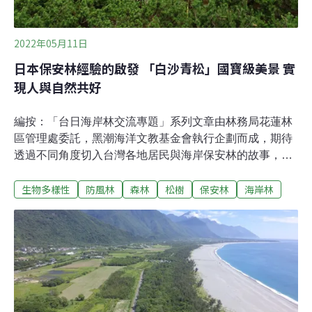
2022年05月11日
日本保安林經驗的啟發 「白沙青松」國寶級美景 實
現人與自然共好
編按：「台日海岸林交流專題」系列文章由林務局花蓮林
區管理處委託，黑潮海洋文教基金會執行企劃而成，期待
透過不同角度切入台灣各地居民與海岸保安林的故事，傳
達人與自然之間重要的共生關係，亦呼應國際生物多樣性
生物多樣性
防風林
森林
松樹
保安林
海岸林
日（International Day for Biological Diversity）「保護和
可持續利用生物多樣性」的核心倡議。400多年前，日本
九州唐津灣居民，為了抵禦風沙、防潮消波，沿著彩虹般
的海岸線，以人力一棵一棵種下黑松（學名：Pinus
thunbergii，俗名：オマツOmatsu）及松樹，飽含油脂的
松樹落果及松針，成為了居民重要的民生燃料；為了讓松
樹長得好，他們會挖掉蓋住小苗的沙石。這些努力也創造
了「白沙青松」的景觀，松樹林不僅是民生所需，更是共