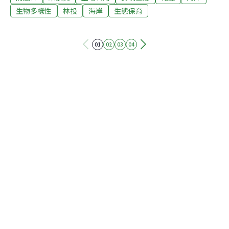
年，木麻黃平均樹高約12m，主要功能為阻滯太平洋季節
生物多樣性
林投
海岸
生態保育
強風及飄鹽，以保護新城鄉大漢及北埔內陸一帶村落與農
耕地，使其免受風鹽危害為目的。而在防風林和海岸沙灘
01
02
03
04
之間，海濱植物連成帶狀一條攀附在沙灘上，這些植物耐
鹽耐旱對環境適應力非常強。牽牛花屬的馬鞍藤開花時非
常美麗，是砂灘的守護者是一種泛熱帶性分布型的種類；
由於在「節」的地方有不定根長出，所以馬鞍藤固砂堅石
的作用也非常強，與木麻黃等樹木一層一層建立起防風屏
障，守護著我們。