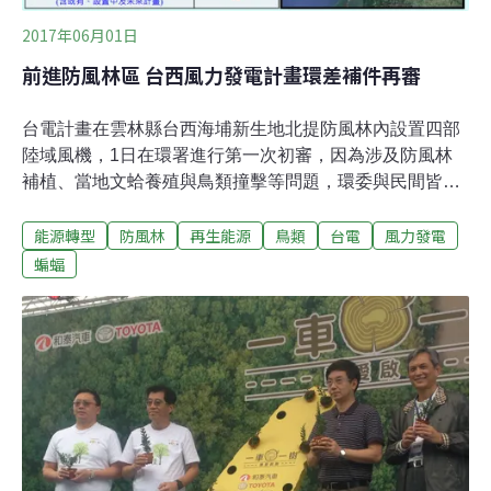
解釋，強風以及附帶的風沙、來自海洋的鹽霧、每年夏天
2017年06月01日
颱風捲起的暴潮，都有賴海岸林抵擋，降低、減緩衝擊，
前進防風林區 台西風力發電計畫環差補件再審
稱海岸林是綠色長城也不為過。「日治時代在台灣種植
台電計畫在雲林縣台西海埔新生地北提防風林內設置四部
陸域風機，1日在環署進行第一次初審，因為涉及防風林
補植、當地文蛤養殖與鳥類撞擊等問題，環委與民間皆提
出大量意見，討論了進行約2個小時，小組要求台電進行
能源轉型
防風林
再生能源
鳥類
台電
風力發電
多項補件，此案還需再審。「台西風力發電計畫」案計畫
在台西海埔新生地北提防風林內，設置四部風機，受限當
蝙蝠
地風場條件，這四部風機並非3000瓩，而是2000瓩的裝置
容量。也將有地下纜線與電氣室等相關設備。由於位在保
安林，因此農委會林務局只同意設置四座。但台電表示，
台電已在雲林四湖設置14部，因為運轉狀況良好，所以繼
續在台西尋覓其他適當場址。未來若取得土地、又得到地
方居民的支持，台電後續還可能繼續設置。雖然台電強調
此案只是四座風機、只是點狀，但對生態也並非沒有衝
擊。可能遭到衝擊的動物，有海鷗與鷺、䴉等鳥類，因為