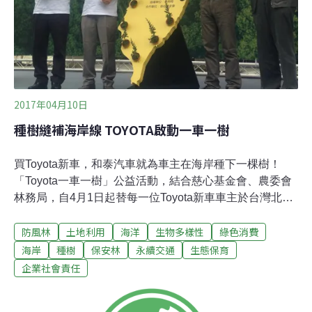
牠們的飛行高度常在風機扇片運轉高度內，是撞擊風險最
高的類群。保育類的黑翅鳶與小燕鷗也在該處棲
2017年04月10日
種樹縫補海岸線 TOYOTA啟動一車一樹
買Toyota新車，和泰汽車就為車主在海岸種下一棵樹！
「Toyota一車一樹」公益活動，結合慈心基金會、農委會
林務局，自4月1日起替每一位Toyota新車車主於台灣北、
中、南、東6縣市沿海種一棵樹，預估年底前種下10萬株
防風林
土地利用
海洋
生物多樣性
綠色消費
樹，營造31公頃的海岸林，保護台灣美麗海岸線。和泰於
7日召開「一車一樹」記者會，當天由慈心基金會百人志
海岸
種樹
保安林
永續交通
生態保育
工，在新北市萬里區的大鵬段海岸植樹造林，預定栽植2.5
企業社會責任
公頃、種下草海桐及黃槿500棵，以此開展守護海岸的使
命。和泰為何要為車主植樹？總經理蘇純興表示，電影