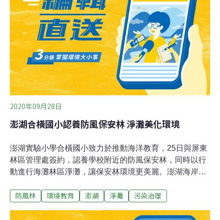
起步就在半世紀之前，雞蛋要買，但住在沙灘旁的居民烏
龜蛋不用買，遍地都是。這個記憶不但花蓮七星潭社區如
此，屏東後灣也是。龜蛋曾是這些社區早期蛋白質來源，
只要潮汐對，綠蠵龜就會上岸產卵，蔚為奇觀；不小心還
會踩到。「以前龜蛋多得不得了，物資缺乏時是很好的蛋
白
2020年09月28日
澎湖合橫國小認養防風保安林 淨灘美化環境
澎湖實驗小學合橫國小致力於推動海洋教育，25日與屏東
林區管理處簽約，認養學校附近的防風保安林，同時以行
動進行海灘林區淨灘，讓保安林環境更美麗。澎湖海岸地
區保安林自日治時期即開始劃設，多屬防風、土砂捍止、
防風林
環境教育
澎湖
淨灘
污染治理
飛砂防止及漁業保安林等公益功能的保護林，其相鄰的美
麗海岸更是遊客遊憩景點，但除民眾隨意丟棄垃圾外，受
到海洋潮流影響，海岸線沙灘及相鄰海岸保安林更堆積許