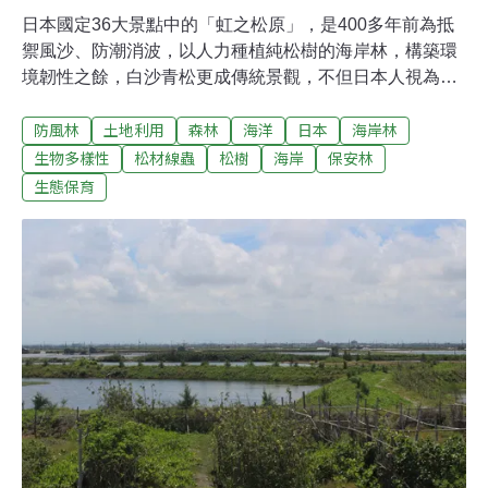
日本國定36大景點中的「虹之松原」，是400多年前為抵
禦風沙、防潮消波，以人力種植純松樹的海岸林，構築環
境韌性之餘，白沙青松更成傳統景觀，不但日本人視為國
寶，台灣網站也不時有相關文章讚譽。虹之松原管理局長
防風林
土地利用
森林
海洋
日本
海岸林
藤田和歌子指出，維繫優美景觀於不墜的關鍵秘訣是公私
部門協力，創造年7000人次志工的投入。沿著彩虹般海岸
生物多樣性
松材線蟲
松樹
海岸
保安林
線種松樹位於九州唐津灣的虹之松原，是日本三大松原之
生態保育
一。由於海岸線的形狀有如彩虹，沿著海灣遍植的黑松也
因此獲得彩虹之名。松林延伸長度約4.5公里，寬度約有
500公尺，面積214公頃，約30座棒球場大小，遍植100萬
棵松樹。許多松樹因造型獨特，深受民眾喜愛。榮登日本
國定36處名勝地點之一，更令居民感到驕傲。藤田和歌子
為「虹之松原事務管理局」（下稱管理局）局長，近日受
林務局邀請來台分享經營經驗。他指出，過去人們沿著海
岸種植松樹，是為了抵擋風沙、亢旱耐鹽，防風消坡等目
的。當地是河川沖積地，適合耕