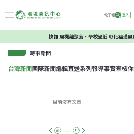
電子報
登入
快訊
風機離聚落、學校過近 彰化福漢風
時事新聞
台灣新聞
國際新聞
編輯直送
系列報導
事實查核
你
目前沒有文章
......
01
1110