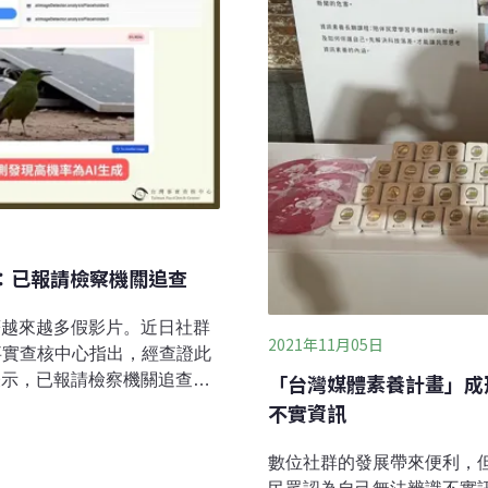
部：已報請檢察機關追查
著越來越多假影片。近日社群
2021年11月05日
事實查核中心指出，經查證此
「台灣媒體素養計畫」成形
表示，已報請檢察機關追查來
亡？ 查核單位：AI生成影片
不實資訊
片，搭配「居然這麼毒！太陽
陽能板污染的水，立刻暴斃」
數位社群的發展帶來便利，
實查核中心等查核單位查證，