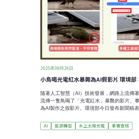
2025年08月26日
小鳥喝光電紅水暴斃為AI假影片 環境
隨著人工智慧（AI）技術發展，網路上流傳
流傳一隻鳥喝了「光電紅水」暴斃的影片。
為AI製作之假影片。環境部今日發布新聞稿
源，追究相關責任。鳥喝光電板污染紅水而死
近日一則「小鳥喝光電板紅水後秒暴斃」影
AI
能源轉型
水上太陽光電
事實查核
能板漏出內部紅水」、「小鳥喝了兩口被太
等文字流傳社群媒體，引發討論。經台灣事