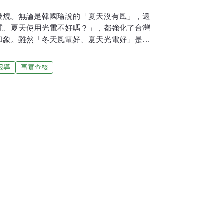
發燒。無論是韓國瑜說的「夏天沒有風」，還
電、夏天使用光電不好嗎？」，都強化了台灣
印象。雖然「冬天風電好、夏天光電好」是事
有」、「少」、「不好」跟實際狀況的距離有
夏天的「風」，約是冬天的四至五成在離岸風
報導
事實查核
服務窗口網站外傘頂離岸風速塔資料顯示，夏
半，但還是有相當的表現。