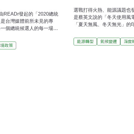
選戰打得火熱、能源議題也
由READr發起的「2020總統
是蔡英文說的「冬天使用風
這是台灣媒體前所未見的專
「夏天無風、冬天無光」的
每一個總統候選人的每一場公
實，但政治人物口中的「沒
，供讀者檢視候選人的政見是
多遠？還是要看數據說話。
能源轉型
氣候變遷
深度
，共有11個媒體完成230則查
環境政策
電部分，根據風力發電單一
境面向的發言內容，總共完成
季風速約僅有秋冬季節的一
還包含分別在12/18、
表會與12/29舉行的總統候選人
發表的公開影片[註]。