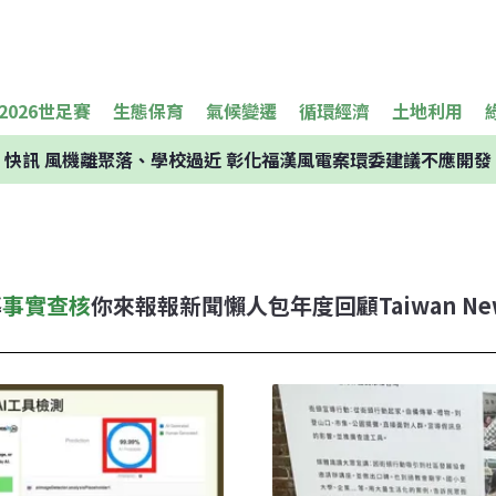
2026世足賽
生態保育
氣候變遷
循環經濟
土地利用
快訊
風機離聚落、學校過近 彰化福漢風電案環委建議不應開發
導
事實查核
你來報報
新聞懶人包
年度回顧
Taiwan Ne