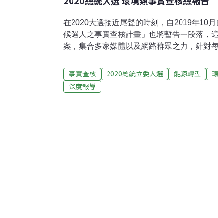
2020總統大選 環境類事實查核總報告
在2020大選接近尾聲的時刻，自2019年10月
候選人之事實查核計畫」也將暫告一段落，
案，集合多家媒體以及網路群眾之力，針對
開談話，聽打逐字稿，並進行事實查核工作
否與事實相符。查核概況：至2020年1月9日
事實查核
2020總統立委大選
能源轉型
核。《環境資訊中心》也參與其中，針對環
深度報導
47則查核。查核場次除候選人的公開發言畫面，
12/25、12/27舉行的三次總統候選人政見發
辯論會，以及候選人於各自社群網站進行政見