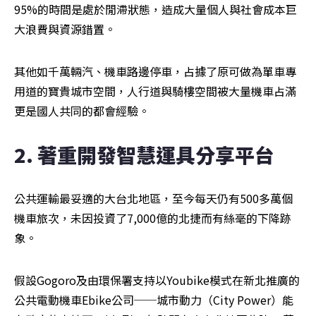
95%的時間是處於閒滯狀態，造成大量個人與社會成本巨
大浪費與資源錯置。
其他如千萬輛汽、機車路邊停車，占據了原可做為單車專
用道的寶貴城市空間，人行道與騎樓空間被大量機車占滿
更是國人共同的都會經驗。
2. 著重開發智慧運具分享平台
公共運輸最妥適的大台北地區，至今每天仍有500多萬個
機車旅次，未因投資了7,000億的北捷而有絲毫的下降跡
象。
假設Gogoro及由環保署支持以Youbike模式在新北推廣的
公共電動機車Ebike公司──城市動力（City Power）能