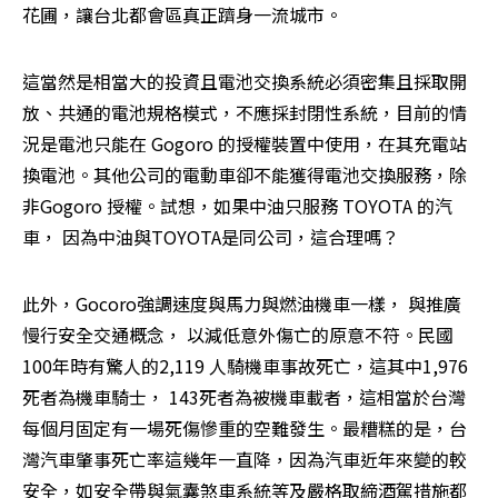
花圃，讓台北都會區真正躋身一流城市。　
這當然是相當大的投資且電池交換系統必須密集且採取開
放、共通的電池規格模式，不應採封閉性系統，目前的情
況是電池只能在 Gogoro 的授權裝置中使用，在其充電站
換電池。其他公司的電動車卻不能獲得電池交換服務，除
非Gogoro 授權。試想，如果中油只服務 TOYOTA 的汽
車， 因為中油與TOYOTA是同公司，這合理嗎？
此外，Gocoro強調速度與馬力與燃油機車一樣， 與推廣
慢行安全交通概念， 以減低意外傷亡的原意不符。民國
100年時有驚人的2,119 人騎機車事故死亡，這其中1,976
死者為機車騎士， 143死者為被機車載者，這相當於台灣
每個月固定有一場死傷慘重的空難發生。最糟糕的是，台
灣汽車肇事死亡率這幾年一直降，因為汽車近年來變的較
安全，如安全帶與氣囊煞車系統等及嚴格取締酒駕措施都