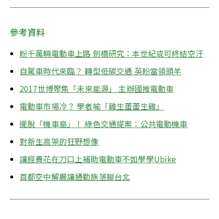
參考資料
盼千萬輛電動車上路 劍橋研究：本世紀或可終結空汙
自駕車時代來臨？ 轉型低碳交通 英盼當領頭羊
2017世博聚焦「未來能源」 主辦國推電動車
電動車市場冷？ 學者喻「雞生蛋蛋生雞」
擺脫「機車島」！ 綠色交通提案：公共電動機車
對新生高架的狂野想像
讓經費花在刀口上補助電動車不如學學Ubike
首都空中解嚴讓通勤族落腳台北