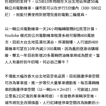
在政府的支持下，以5到10年時間在大台北地區佈建50萬
輛公共電動機車，讓市民可以在步行5分鐘內（300~500公
尺），就能付費使用到管理完善的電動二輪運具。
以一輛公共電動機車一天24小時輪轉服務8位民眾計算，
Youbike 模式的公共電動機車租賃系統可服務400萬旅
次。目前大台北地區滿坑滿谷，停滿騎樓、人行道的400
萬機車可望在10年內減少300萬輛，因為舊的逐漸收購報
廢，雙北一年目前新增20多萬輛燃油機車將成為歷史。當
人人有最好的牛奶喝，何必自己養牛？
不僅能大幅改善大台北地區空氣品質，目前路邊停車空間
可改為單車道，進一步吸引大量單車通勤客。每百萬輛機
車的路邊停車空間（以一輛1ｍ×2ｍ計），可創造1,000
公里長2公尺寬的單車專用道）。街道巷弄車輛淨空後，
城市將完全改頭換面，人行紅磚道停車空間改為無數的小