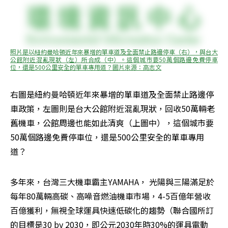
照片是以紐約曼哈頓近年來暴增的單車道及全面禁止路邊停車（右），與台大
公館附近混亂現狀（左）所合成（中）。這個城市要50萬個路邊免費停車
位，還是500公里安全的單車專用道？圖片來源：高志文
右圖是紐約曼哈頓近年來暴增的單車道及全面禁止路邊停
車政策，左圖則是台大公館附近混亂現狀，回收50萬輛老
舊機車，公館周邊也能如此清爽（上圖中），這個城市要
50萬個路邊免費停車位，還是500公里安全的單車專用
道？
多年來，台灣三大機車霸主YAMAHA， 光陽與三陽滿足於
每年80萬輛高碳、高噪音燃油機車市場，4-5百億年營收
百億獲利，無視全球運具快速低碳化的趨勢（聯合國所訂
的目標是30 by 2030，即公元2030年時30%的運具電動