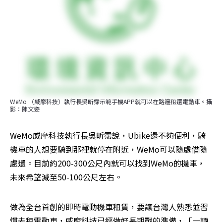
WeMo （威摩科技）執行長吳昕霈示範手機APP就可以在路邊租還電動車。攝
影：陳文姿
WeMo威摩科技執行長吳昕霈說，Ubike還不夠便利，騎
機車的人想要騎到那裡就停在附近，WeMo可以隨處借隨
處還。目前約200-300公尺內就可以找到WeMo的機車，
未來希望減至50-100公尺左右。
做為全台首創的即時電動機車租賃，要讓台灣人熟悉並習
慣去租電動車，威摩科技已經做好長期戰的準備，「一輛