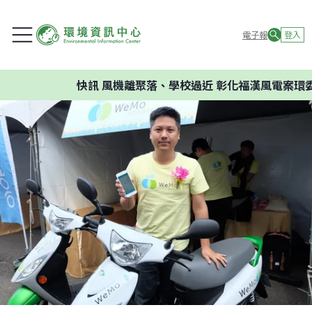
電子報
登入
快訊
風機離聚落、學校過近 彰化福漢風電案環委建議