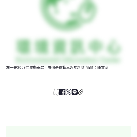
左一是2009年電動車款，右側是電動車近年新款  攝影：陳文姿