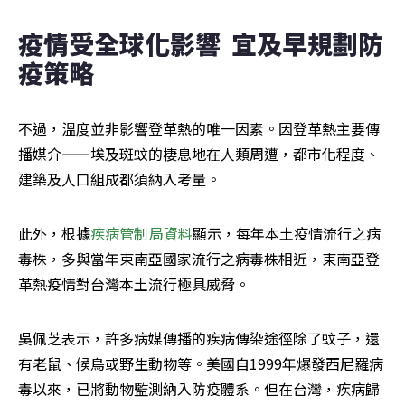
疫情受全球化影響  宜及早規劃防
疫策略
不過，溫度並非影響登革熱的唯一因素。因登革熱主要傳
播媒介——埃及斑蚊的棲息地在人類周遭，都市化程度、
建築及人口組成都須納入考量。
此外，根據
疾病管制局資料
顯示，每年本土疫情流行之病
毒株，多與當年東南亞國家流行之病毒株相近，東南亞登
革熱疫情對台灣本土流行極具威脅。
吳佩芝表示，許多病媒傳播的疾病傳染途徑除了蚊子，還
有老鼠、候鳥或野生動物等。美國自1999年爆發西尼羅病
毒以來，已將動物監測納入防疫體系。但在台灣，疾病歸