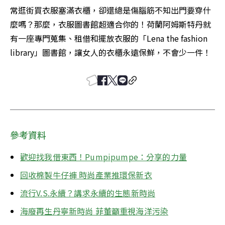
常逛街買衣服塞滿衣櫃，卻還總是傷腦筋不知出門要穿什
麼嗎？那麼，衣服圖書館超適合你的！荷蘭阿姆斯特丹就
有一座專門蒐集、租借和擺放衣服的「Lena the fashion 
library」圖書館，讓女人的衣櫃永遠保鮮，不會少一件！
參考資料
歡迎找我借東西！Pumpipumpe：分享的力量
回收棉製牛仔褲 時尚產業推環保新衣
流行V.S.永續？講求永續的生態新時尚
海廢再生丹寧新時尚 菲董籲重視海洋污染