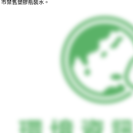
市禁售塑膠瓶裝水。