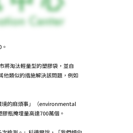
0。
宣布該市將淘汰輕量型的塑膠袋，並自
慮其他類似的措施解決該問題，例如
事」（environmental 
塑膠瓶掩埋量高達700萬個。
多次檢測。」科德爾說，「我們傾向