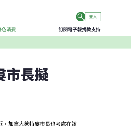
登入
綠色消費
訂閱電子報
捐款支持
婁市長擬
最近，加拿大蒙特婁市長也考慮在該