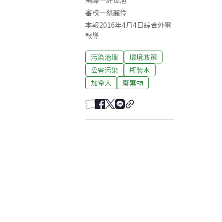
編譯
—
許世旭
審校
—
蔡麗伶
本報2016年4月4日綜合外電
報導
污染治理
環境政策
公害污染
瓶裝水
加拿大
廢棄物