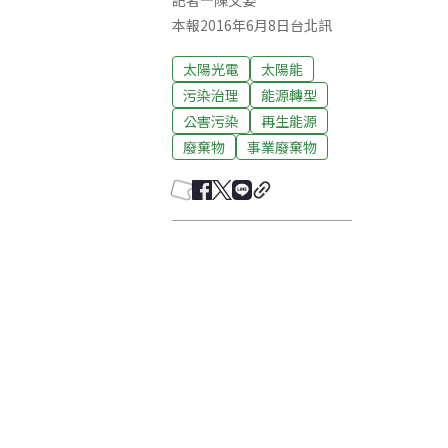
記者
—
陳文姿
本報2016年6月8日台北訊
太陽光電
太陽能
污染治理
能源轉型
公害污染
再生能源
廢棄物
事業廢棄物