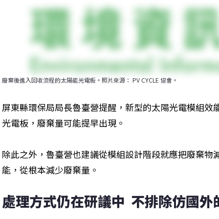
廢棄後進入回收流程的太陽能光電板。照片來源： PV CYCLE 協會。
屏東縣環保局局長魯臺營提醒，新型的太陽光電模組效
光電板，廢棄量可能提早出現。
除此之外，魯臺營也建議從模組設計階段就應把廢棄物
能，從根本減少廢棄量。
處理方式仍在研議中  不排除仿國