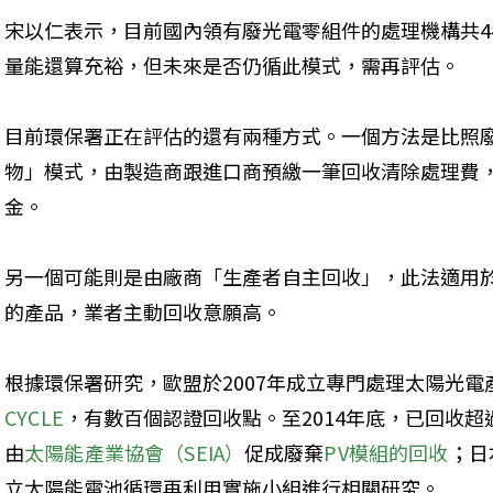
宋以仁表示，目前國內領有廢光電零組件的處理機構共44
量能還算充裕，但未來是否仍循此模式，需再評估。
目前環保署正在評估的還有兩種方式。一個方法是比照
物」模式，由製造商跟進口商預繳一筆回收清除處理費
金。
另一個可能則是由廠商「生產者自主回收」，此法適用
的產品，業者主動回收意願高。
根據環保署研究，歐盟於2007年成立專門處理太陽光
CYCLE
，有數百個認證回收點。至2014年底，已回收超過
由
太陽能產業協會（SEIA）
促成廢棄
PV模組的回收
；日
立太陽能電池循環再利用實施小組進行相關研究。