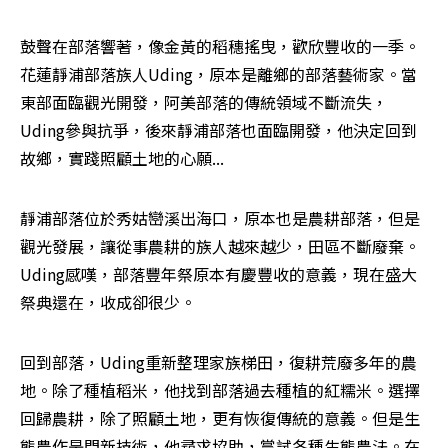
鼓聲在部落響著，像金黃的稻穗搖曳，歡欣豐收的一季。
花蓮靜浦部落族人Uding，原本是離鄉的部落藝術家。當
東部面臨觀光開發，阿美部落的傳統領域不斷流失，
Uding參與抗爭，後來靜浦部落也面臨開發，他決定回到
故鄉，實踐照顧土地的心願...
靜浦部落位於秀姑巒溪出海口，原本也是農耕部落，但是
觀光發展，讓從事農耕的族人越來越少，田區不斷廢棄。
Uding感嘆，部落豐年祭原本有慶豐收的意義，現在盛大
祭典還在，收成卻很少。
回到部落，Uding重新整理家族梯田，復耕荒廢多年的農
地。除了種植稻米，他找到部落過去種植的紅糯米。選擇
回歸農耕，除了照顧土地，更有恢復傳統的意義。但是生
態農作是門新技術，他尋求協助，嘗試各種生態農法。在