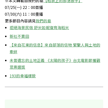
※本文轉載自我們的島
【稻浪上的部落鼓手】
07/25(一) 22：00首播

07/30(六) 11：00重播

更多節目內容請見
我們的島
拒絕海景民宿 舒米如妮復育海稻米
新社不賣田
【來自花東的信息】來自部落的信物 緊繫人與土地的
牽絆
未曾遺忘的土地正義 《太陽的孩子》台北電影節獲觀
眾票選獎
193的幸福樣貌