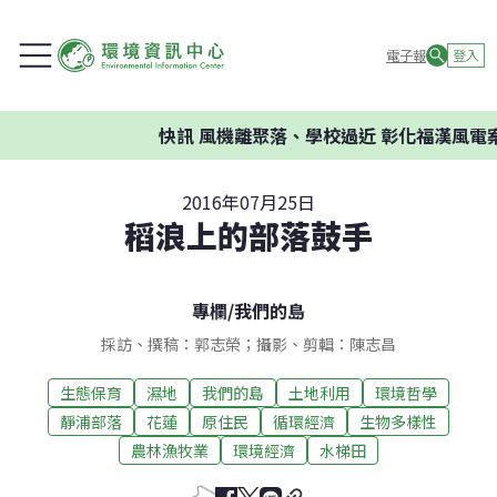
電子報
登入
快訊
風機離聚落、學校過近 彰化福漢風電案環
2016年07月25日
稻浪上的部落鼓手
專欄
/
我們的島
採訪、撰稿：郭志榮；攝影、剪輯：陳志昌
生態保育
濕地
我們的島
土地利用
環境哲學
靜浦部落
花蓮
原住民
循環經濟
生物多樣性
農林漁牧業
環境經濟
水梯田