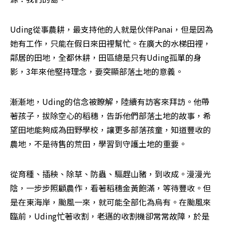
Uding從事農耕，最支持他的人就是伙伴Panai，但是因為
她有工作，只能在假日來田裡幫忙。在廣大的水梯田裡，
鄰居的田地，全都休耕，田區總是只有Uding孤單的身
影，3年來他堅持理念，要突顯部落土地的意義。
漸漸地，Uding的信念被瞭解，陸續有訪客來拜訪。他帶
著孩子，拔除空心的稻穗，告訴他們部落土地的故事，希
望田地能夠成為田野學校，讓更多部落孩童，知道豐收的
農地，不是待售的荒田，學習到守護土地的重要。
從育種、插秧、除草、防蟲、驅趕山豬，到收成。漫漫光
陰，一步步照顧農作，看著稻穗金黃飽滿，等待豐收。但
是在東海岸，颱風一來，就可能全部化為烏有。在颱風來
臨前，Uding忙著收割，老邁的收割機卻常常故障，於是