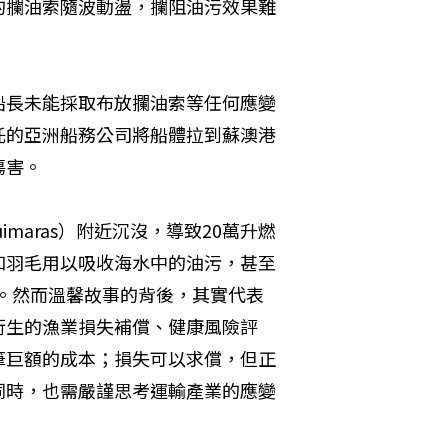
的攔油索隨波動盪，攔阻油污效果難
船長未能採取布放攔油索等任何應變
託的亞洲船務公司將船體拉到蘇澳港
傷害。
maras）附近沉沒，導致20萬升燃
和羽毛用以吸收海水中的油污，甚至
髮。然而溫馨故事的背後，其實代表
衍生的漁業損失補償、健康風險評
筆巨額的成本；損失可以求償，但正
同時，也需嚴謹思考運輸產業的應變