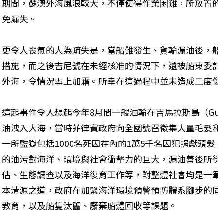
期間，蘇澳外海風浪較大，不僅使得作業困難，所放置
免漏失。
更令人喪氣的人為疏失是，當船難發生、貨輪漏油後，
措施，而之後吉尼號在未經核准的情況下，還被船東委
外海，令情況雪上加霜。所幸在這過程中並未造成二度
這起事件令人想起今年8月間一艘油輪在吉馬拉斯島（Gui
油洩入大海，當時菲律賓政府向全國號召徵集大量毛髮
一所監獄包括1000名死囚在內的1萬5千名囚犯捐獻頭
的油污對海洋、環境與社會衝擊力的巨大，漏油善後所
估、生態調查以及海洋復育工作等，對整體社會均是一
本清源之道，政府在加緊海洋環境預警預防體系腳步的
教育，以及船隻汰舊、廢棄船體回收等課題。 