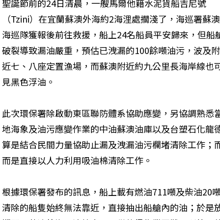
聖誕節前的24日清晨，一艘馬爾他籍水泥貨船吉尼號
（Tzini）在宜蘭蘇澳外海約2海浬處擱淺了，海巡署蘇澳
海巡隊獲報後前往救援，船上24名船員平安歸來，但船
破裂導致漏油嚴重，預估已洩漏的100餘噸油污，波及附
近七、八座定置漁場，而蘇澳附近約九公里長海岸線也
見黑色浮油。
此次環保署除啟動東區聯防體系協助應變，另協調熟悉
地海象及油污應變作業的中油蘇澳油庫以及台塑石化龍
算是結合民間力量協助止漏及洩漏油污欄堵清除工作；
而是直接以人力利用吸油棉清除工作。
根據環保署發布的訊息，船上載有燃油711噸及柴油20
清除的船隻始終無法靠近，直接抽出船艙內的油；於是