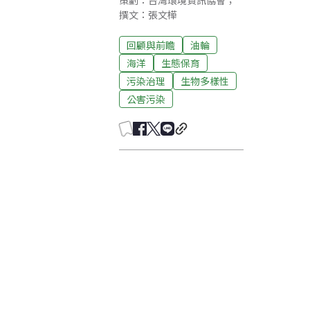
策劃：台灣環境資訊協會；
撰文：張文樺
回顧與前瞻
油輪
海洋
生態保育
污染治理
生物多樣性
公害污染