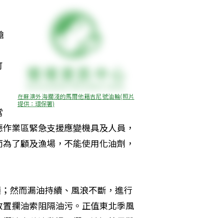
艙
可
在蘇澳外海擱淺的馬爾他籍吉尼號油輪(照片
提供：環保署)
當
德作業區緊急支援應變機具及人員，
而為了顧及漁場，不能使用化油劑，
噸；然而漏油持續、風浪不斷，進行
放置攔油索阻隔油污。正值東北季風