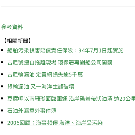
參考資料
【相關新聞】
船舶污染損害賠償責任保險，94年7月1日起實施
吉尼號擅自拖離現場 環保署再對船公司開罰
吉尼輪漏油 定置網損失逾5千萬
貨輪漏油 又一海洋生態破壞
豆腐岬以南珊瑚面臨噩運 沿岸礁岩帶狀油漬 逾20公
石油外漏意外事件簿
2005回顧：海事頻傳 海洋、海岸受污染