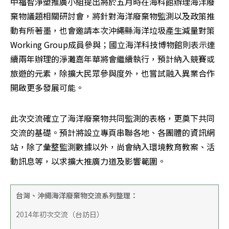
中福智淨塑推廣小組提出將於五月時在海科館辦理海洋廢
棄物議題相關研討會，將針對海洋廢棄物監測以及政策推
動有所著墨，也會邀請本次沖繩縣海洋垃圾產生減量對策
Working Group成員參與；國立海洋科技博物館則表示連
續兩年辦理的淨灘嘉年華將會繼續執行，預計納入競賽或
旅遊的元素，除擴大民眾參與度外，也嘗試融入異業合作
開啟更多發展可能。
此次交流確立了海洋廢棄物共同監測的表格，更奠下共同
交流的基礎。預計將設立專頁串聯各地、各團體的資訊網
站，除了彙整監測數據以外，尚會納入環境教育教案、活
動訊息等，以求擴大推廣力道及影響範圍。
台灣、沖繩海洋廢棄物交流系列整理：
2014年初次交流（台訪日）