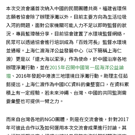
本次交流會議首次納入中國的民間團體共商。福建省環保
志願者協會除了辦理淨灘以外，目前主要方向為生活垃圾
入河的問題，面對公家機關可能人力不足以即時監督的狀
況，專員藍瑋薇分享，目前協會建置了水環境監督網絡，
民眾可以透過協會進行培訓成為「百姓河長」監督水環境
並通報。上海仁渡海洋公益發展中心（以下簡稱上海仁
渡）更是以「還大海以潔淨」作為使命，於中國沿岸各地
辦理淨灘行動，並在
2015年召開中國第一屆海洋公益論
壇
、2016年發起中港澳三地環境日淨灘行動。助理主任茹
懿提出，上海仁渡作為中國ICC資料的彙整窗口，在資料累
積上有一定經驗，若未來沖繩、台灣、中國的共同監測需
要彙整也可提供一臂之力。
而來自台灣各地的NGO團體，則是在交流會後，針對2017
年可彼此合作以及如何運用本次交流會成果進行討論。其