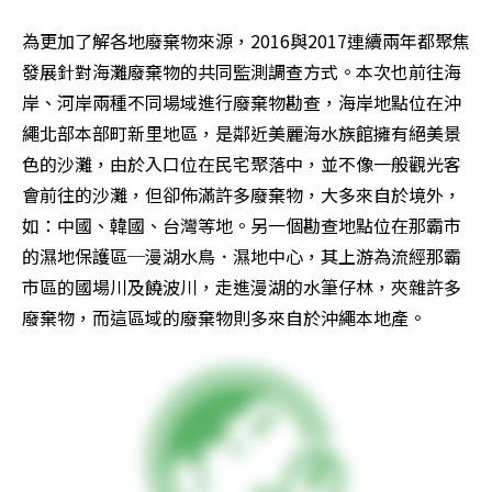
為更加了解各地廢棄物來源，2016與2017連續兩年都聚焦
發展針對海灘廢棄物的共同監測調查方式。本次也前往海
岸、河岸兩種不同場域進行廢棄物勘查，海岸地點位在沖
繩北部本部町新里地區，是鄰近美麗海水族館擁有絕美景
色的沙灘，由於入口位在民宅聚落中，並不像一般觀光客
會前往的沙灘，但卻佈滿許多廢棄物，大多來自於境外，
如：中國、韓國、台灣等地。另一個勘查地點位在那霸市
的濕地保護區─漫湖水鳥．濕地中心，其上游為流經那霸
市區的國場川及饒波川，走進漫湖的水筆仔林，夾雜許多
廢棄物，而這區域的廢棄物則多來自於沖繩本地產。