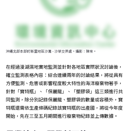
沖繩北部本部町新里地區沙灘 - 沙草交界處。攝影：陳埃。
在經過漫湖濕地實地監測並針對各地區實際狀況討論後，
確立監測表格內容：綜合連續兩年的討論結果，將從具有
方便監測、危害或影響程度較大特性的海洋廢棄物著手，
針對「寶特瓶」、「保麗龍」、「塑膠袋」這三類進行共
同監測，除分別記錄保麗龍、塑膠袋的數量或容積外，寶
特瓶還需依生產條碼紀錄該寶特瓶的出產國，將從今年度
開始，先在三至五月期間進行廢棄物紀錄並上傳數據。