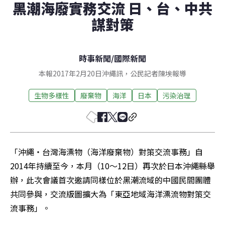
黑潮海廢實務交流 日、台、中共
謀對策
時事新聞
/
國際新聞
本報2017年2月20日沖繩訊，公民記者陳埃報導
生物多樣性
廢棄物
海洋
日本
污染治理
「沖繩・台灣海漂物（海洋廢棄物）對策交流事務」自
2014年持續至今，本月（10～12日）再次於日本沖繩縣舉
辦，此次會議首次邀請同樣位於黑潮流域的中國民間團體
共同參與，交流版圖擴大為「東亞地域海洋漂流物對策交
流事務」。