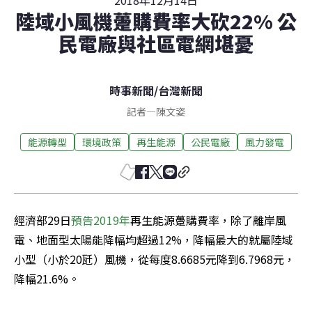
2018年12月14日
陸域小風機躉購費率大砍22% 公
民電廠與社區電網堪憂
時事新聞
/
台灣新聞
記者
—
陳文姿
能源轉型
環境政策
再生能源
公民電廠
風力發電
經濟部29日
預告2019年
再生能源躉購費率，除了離岸風
電、地面型太陽能降幅均超過12%，降幅最大的就屬陸域
小型（小於20瓩）風機，從每度8.6685元降到6.7968元，
降幅21.6%。