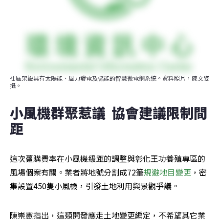
社區架設具有太陽能、風力發電及儲能的智慧微電網系統。資料照片，陳文姿
攝。
小風機群聚惹議  協會建議限制間
距
這次躉購費率在小風機級距的調整與彰化王功養殖專區的
風場個案有關。業者將地號分割成72筆
規避地目變更
，密
集設置450隻小風機，引發土地利用與景觀爭議。
陳崇憲指出，這類開發應走土地變更編定，不希望其它業