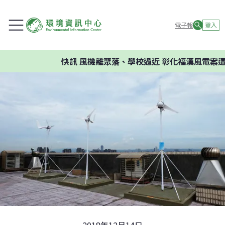
電子報
登入
快訊
風機離聚落、學校過近 彰化福漢風電案遭環評