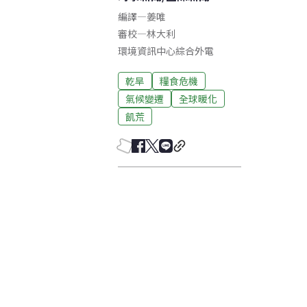
編譯
—
姜唯
審校
—
林大利
環境資訊中心綜合外電
乾旱
糧食危機
氣候變遷
全球暖化
飢荒