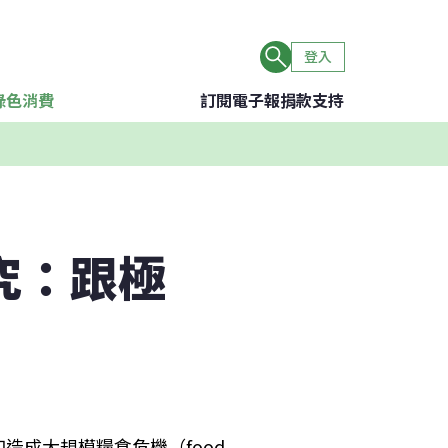
登入
綠色消費
訂閱電子報
捐款支持
究：跟極
成大規模糧食危機（food 