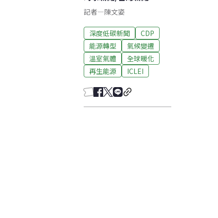
記者
—
陳文姿
深度低碳新聞
CDP
能源轉型
氣候變遷
溫室氣體
全球暖化
再生能源
ICLEI