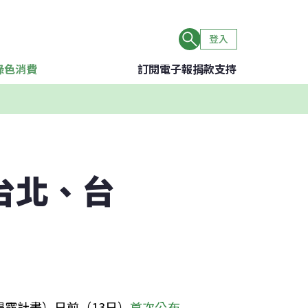
登入
綠色消費
訂閱電子報
捐款支持
台北、台
t，碳揭露計畫）日前（13日）
首次公布