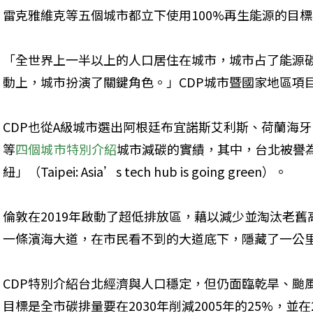
雷克雅維克等五個城市都立下使用100%再生能源的目
「全世界上一半以上的人口居住在城市，城市占了能源碳
動上，城市扮演了關鍵角色。」CDP城市暨國家地區項目主管K
CDP也從A級城市選出阿根廷布宜諾斯艾利斯、荷蘭海牙、
等
四個城市特別介紹
城市減碳的實績，其中，台北被譽
紐」（Taipei: Asia’s tech hub is going green）。
倫敦在2019年啟動了超低排放區，藉以減少並淘汰老
一條濱海大道，在市民看不到的大道底下，隱藏了一公
CDP特別介紹台北經濟與人口穩定，但仍面臨乾旱、颱
目標是全市碳排量要在2030年削減2005年的25%，並在