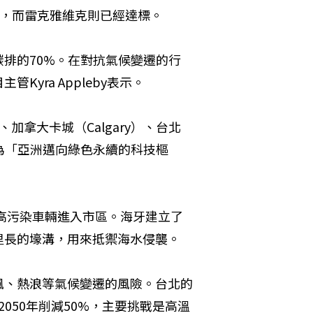
標，而雷克雅維克則已經達標。
排的70%。在對抗氣候變遷的行
yra Appleby表示。
加拿大卡城（Calgary）、台北
為「亞洲邁向綠色永續的科技樞
舊高污染車輛進入市區。海牙建立了
里長的壕溝，用來抵禦海水侵襲。
風、熱浪等氣候變遷的風險。台北的
2050年削減50%，主要挑戰是高溫