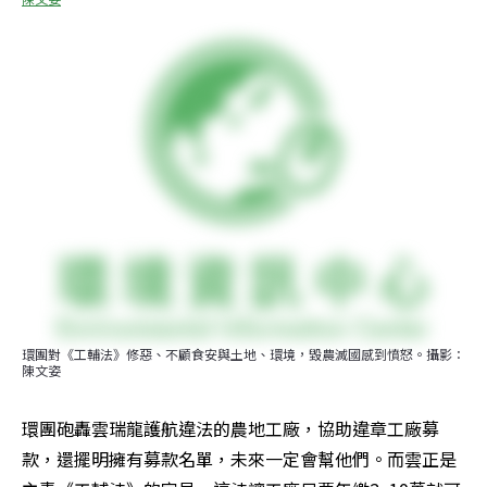
環團對《工輔法》修惡、不顧食安與土地、環境，毀農滅國感到憤怒。攝影：
陳文姿
環團砲轟雲瑞龍護航違法的農地工廠，協助違章工廠募
款，還擺明擁有募款名單，未來一定會幫他們。而雲正是