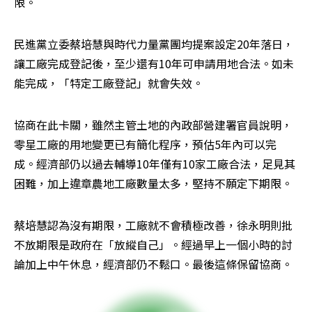
限。
民進黨立委蔡培慧與時代力量黨團均提案設定20年落日，
讓工廠完成登記後，至少還有10年可申請用地合法。如未
能完成，「特定工廠登記」就會失效。
協商在此卡關，雖然主管土地的內政部營建署官員說明，
零星工廠的用地變更已有簡化程序，預估5年內可以完
成。經濟部仍以過去輔導10年僅有10家工廠合法，足見其
困難，加上違章農地工廠數量太多，堅持不願定下期限。
蔡培慧認為沒有期限，工廠就不會積極改善，徐永明則批
不放期限是政府在「放縱自己」。經過早上一個小時的討
論加上中午休息，經濟部仍不鬆口。最後這條保留協商。