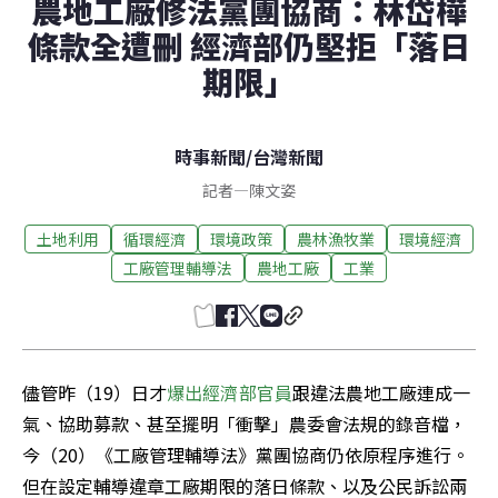
農地工廠修法黨團協商：林岱樺
條款全遭刪 經濟部仍堅拒「落日
期限」
時事新聞
/
台灣新聞
記者
—
陳文姿
土地利用
循環經濟
環境政策
農林漁牧業
環境經濟
工廠管理輔導法
農地工廠
工業
儘管昨（19）日才
爆出經濟部官員
跟違法農地工廠連成一
氣、協助募款、甚至擺明「衝擊」農委會法規的錄音檔，
今（20）《工廠管理輔導法》黨團協商仍依原程序進行。
但在設定輔導違章工廠期限的落日條款、以及公民訴訟兩