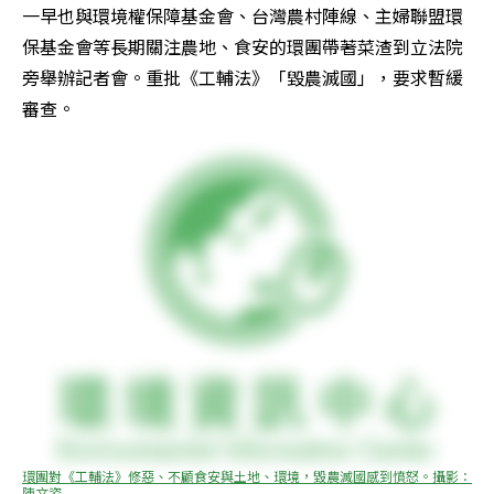
一早也與環境權保障基金會、台灣農村陣線、主婦聯盟環
保基金會等長期關注農地、食安的環團帶著菜渣到立法院
旁舉辦記者會。重批《工輔法》「毀農滅國」，要求暫緩
審查。
環團對《工輔法》修惡、不顧食安與土地、環境，毀農滅國感到憤怒。攝影：
陳文姿