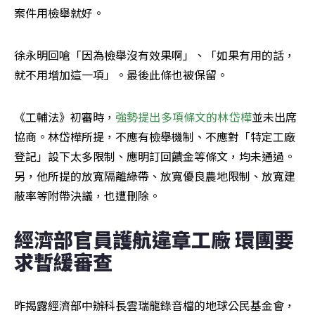
案件用檢舉就好。
徐永明回嗆「因為檢舉沒有效果啊」、「如果有用的話，
就不用增加這一項」。最後此條也被保留。
《工輔法》初審時，
強勢提出多項條文的林岱樺
並未出席
協商。林岱樺所提，不應有檢舉機制、不應對「特定工廠
登記」設下太多限制、應明訂回饋金等條文，均未通過。
另，他所提的放寬隔離綠帶、放寬優良農地限制、放寬建
蔽率等附帶決議，也遭刪除。
經濟部官員護航違章工廠 環團要
求暫緩審查
昨揭露經濟部中辦科長雲瑞龍錄音檔的地球公民基金會，