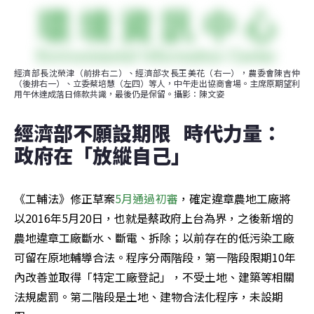
經濟部長沈榮津（前排右二）、經濟部次長王美花（右一），農委會陳吉仲
（後排右一）、立委蔡培慧（左四）等人，中午走出協商會場。主席原期望利
用午休達成落日條款共識，最後仍是保留。攝影：陳文姿
經濟部不願設期限   時代力量：
政府在「放縱自己」
《工輔法》修正草案
5月通過初審
，確定違章農地工廠將
以2016年5月20日，也就是蔡政府上台為界，之後新增的
農地違章工廠斷水、斷電、拆除；以前存在的低污染工廠
可留在原地輔導合法。程序分兩階段，第一階段限期10年
內改善並取得「特定工廠登記」，不受土地、建築等相關
法規處罰。第二階段是土地、建物合法化程序，未設期