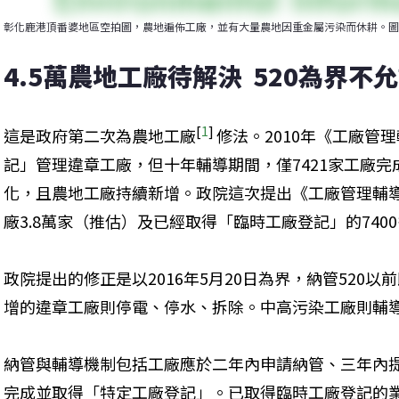
彰化鹿港頂番婆地區空拍圖，農地遍佈工廠，並有大量農地因重金屬污染而休耕。圖
4.5萬農地工廠待解決  520為界不
[
1
] 
這是政府第二次為農地工廠
修法。2010年《工廠管
記」管理違章工廠，但十年輔導期間，僅7421家工廠
化，且農地工廠持續新增。政院這次提出《工廠管理輔導
廠3.8萬家（推估）及已經取得「臨時工廠登記」的740
政院提出的修正是以2016年5月20日為界，納管520以
增的違章工廠則停電、停水、拆除。中高污染工廠則輔
納管與輔導機制包括工廠應於二年內申請納管、三年內
完成並取得「特定工廠登記」。已取得臨時工廠登記的