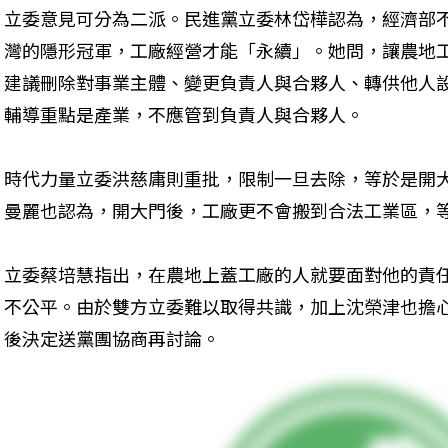
立委意見可分為二派。民進黨立委林岱樺認為，經濟部
灣的隱形冠軍，工廠經營才能「永續」。她問，讓農地
建議刪除對事業主體、變更負責人與合夥人、轉供他人
輔導重點是產業，不應管到負責人與合夥人。
時代力量立委洪慈庸則重批，限制一旦去除，等於是開
曼麗也認為，開大門後，工廠更不會搬到合法工業區，
立委蔡培慧指出，在農地上蓋工廠的人就要面對他的責
不公平。由於雙方立委難以取得共識，加上沈榮津也擔
後決定送黨團協商再討論。