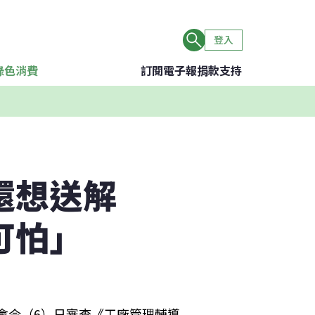
登入
綠色消費
訂閱電子報
捐款支持
還想送解
可怕」
會今（6）日審查《工廠管理輔導