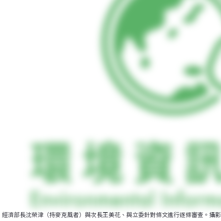
經濟部長沈榮津（持麥克風者）與次長王美花、與立委針對條文進行逐條審查。攝影