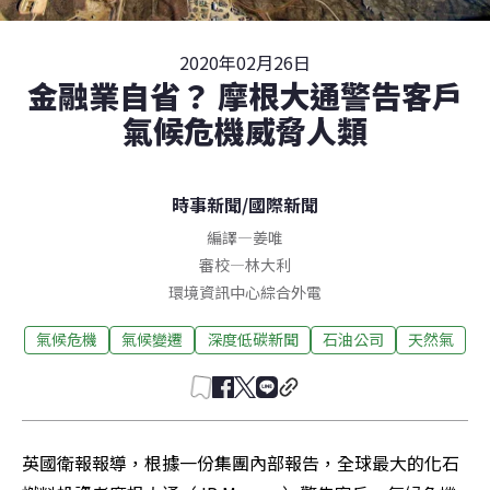
2020年02月26日
金融業自省？ 摩根大通警告客戶
氣候危機威脅人類
時事新聞
/
國際新聞
編譯
—
姜唯
審校
—
林大利
環境資訊中心綜合外電
氣候危機
氣候變遷
深度低碳新聞
石油公司
天然氣
英國衛報報導，根據一份集團內部報告，全球最大的化石