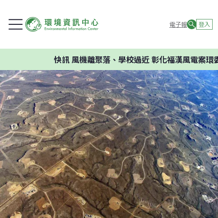
電子報
登入
快訊
風機離聚落、學校過近 彰化福漢風電案環委建