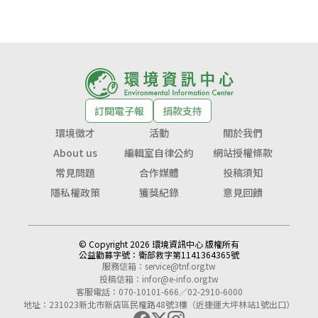
訂閱電子報
捐款支持
環境徵才
活動
關於我們
About us
編輯室自律公約
網站授權條款
常見問題
合作媒體
投稿須知
隱私權政策
獲獎紀錄
意見回饋
© Copyright 2026 環境資訊中心 版權所有
公益勸募字號：
衛部救字第1141364365號
服務信箱：
service@tnf.org.tw
投稿信箱：
infor@e-info.org.tw
客服電話：070-10101-666／02-2910-6000
地址：231023新北市新店區民權路48號3樓（近捷運大坪林站1號出口）