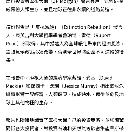
燃料投資者摩根大通（JP Morgan）警告客戶，氣候危機
威脅著人類生存，並且地球正往非永續的道路前進。
這份報告是「 反抗滅絶」（Extinction Rebellion）發言
人、東英吉利大學哲學學者魯珀特．雷德（Rupert 
Read）所取得，其中描述人為全球暖化帶來的經濟風險，
主張氣候政策必須改變，否則全世界將面臨不可逆轉的後
果。
在報告中，摩根大通的經濟學家戴維．麥基（David 
Mackie）和傑西卡．默瑞（Jessica Murray）指出氣候危
機將影響世界經濟、人類健康，造成缺水、遷徙並危及地
球上其他物種的生存。
報告也隱晦地譴責了摩根大通自己的投資策略，並強調華
爾街各大投資者，對投資石油和天然氣等碳密集產業所帶