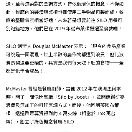
送，至每道菜餚的烹調方式，皆依循環保的概念。不僅如
此，餐廳內的裝潢與桌椅也都使用二手物品再製而成，餐
廳的整體氣氛相當舒適。未來若是想要前往 SILO 用餐可
別跑錯地方，他們已在 2019 年從布萊頓搬遷至倫敦囉！
SILO 創辦人 Douglas McMaster 表示：「現今的食品產業
可說是一團混亂，世上半數的農作物都遭到浪費。但比浪
費食物還要更糟的，其實是我們每天吃下肚的食物──全
都是化學合成品！」
McMaster 曾經是餐廳廚師，當他 2012 年在澳洲墨爾本
時，開了一間快閃餐廳「Silo by Joost」，並開始鑽研零
浪費及無加工的料理烹調方式。而後，他回到英國布萊
頓，透過群眾募資得到約 4 萬英鎊（相當於 158 萬台
幣），創立了綠色概念餐廳 SILO。