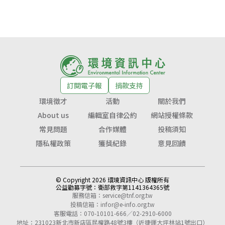
訂閱電子報
捐款支持
環境徵才
活動
關於我們
About us
編輯室自律公約
網站授權條款
常見問題
合作媒體
投稿須知
隱私權政策
獲獎紀錄
意見回饋
© Copyright 2026 環境資訊中心 版權所有
公益勸募字號：
衛部救字第1141364365號
服務信箱：
service@tnf.org.tw
投稿信箱：
infor@e-info.org.tw
客服電話：070-10101-666／02-2910-6000
地址：231023新北市新店區民權路48號3樓（近捷運大坪林站1號出口）