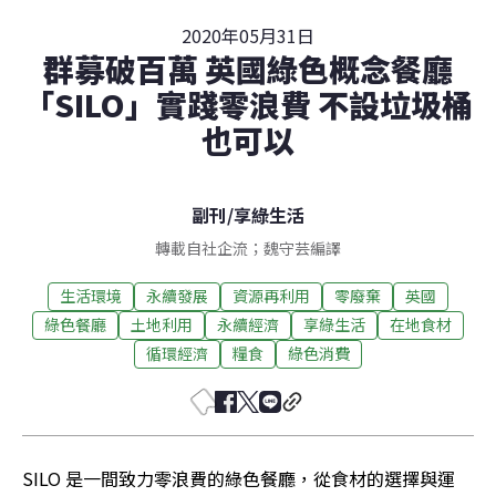
2020年05月31日
群募破百萬 英國綠色概念餐廳
「SILO」實踐零浪費 不設垃圾桶
也可以
副刊
/
享綠生活
轉載自社企流；魏守芸編譯
生活環境
永續發展
資源再利用
零廢棄
英國
綠色餐廳
土地利用
永續經濟
享綠生活
在地食材
循環經濟
糧食
綠色消費
SILO 是一間致力零浪費的綠色餐廳，從食材的選擇與運