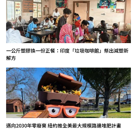
一公斤塑膠換一份正餐：印度「垃圾咖啡館」祭出減塑新
解方
邁向2030年零廢棄 紐約推全美最大規模路邊堆肥計畫