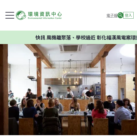
電子報
登入
快訊
風機離聚落、學校過近 彰化福漢風電案環委建