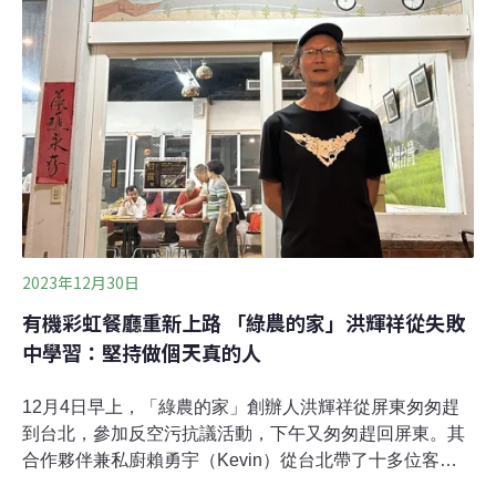
重頭戲，嬰兒在多樣的職業代表物中，作出人生的決定。
在古厝，曾琳靜除了進行文化活動，同時推廣在地自然的
綠色餐飲。曾琳靜的母親張淑雯，協助餐飲的製作，母女
倆思考如何在傳統自然的食物中，創造出新的風味，比如
透過蒸煮過程，將常吃的麵疙瘩改成米疙瘩，設計適合的
食物，利用醃漬鳳梨提鮮入味，有著愛惜農作的心意。走
訪農友 理解土地上的故事
2023年12月30日
有機彩虹餐廳重新上路 「綠農的家」洪輝祥從失敗
中學習：堅持做個天真的人
12月4日早上，「綠農的家」創辦人洪輝祥從屏東匆匆趕
到台北，參加反空污抗議活動，下午又匆匆趕回屏東。其
合作夥伴兼私廚賴勇宇（Kevin）從台北帶了十多位客人
一起南下，位於「綠農的家」的彩虹餐廳要在明（2024）