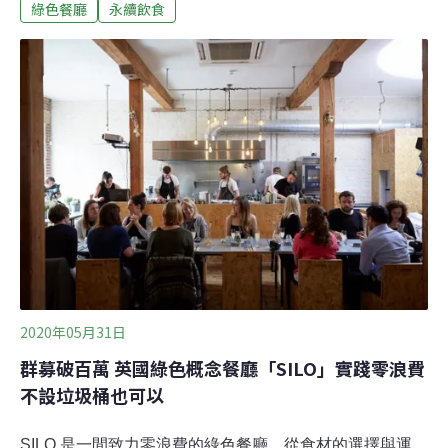
循環，並提供廠商申請認證標章管道，讓消費者可快速辨
綠色餐廳
永續飲食
識符合永續精神的食材及食品，也鼓勵更多業者加入響
應。永續食材指南推五大永續面向 從飲食著手、具體減排
由水花園有機農學市集秘書長黃俊誠、綠色餐飲指南共同
創辦人何佳穎，及台灣大學農藝系名譽教授郭華仁等人共
同成立的「永續飲食推廣協會」昨天宣告，明年將推出
「永續食材指南」，從友善耕作、本土生產、減碳蔬食、
少添加物及資源循環等五大面向，提供消費者評估食材是
否具體落實減排。黃俊誠表示，面對氣候變遷的挑戰，永
續標章的推動早已成為國際趨勢，而對民眾來說，最有
感、最能在生活中貼近永續價值的行為就是「吃」。他強
調，
2020年05月31日
群募破百萬 英國綠色概念餐廳「SILO」實踐零浪費
不設垃圾桶也可以
SILO 是一間致力零浪費的綠色餐廳，從食材的選擇與運