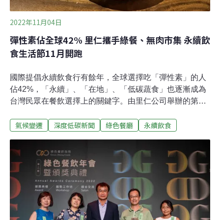
2022年11月04日
彈性素佔全球42% 里仁攜手綠餐、無肉市集 永續飲
食生活節11月開跑
國際提倡永續飲食行有餘年，全球選擇吃「彈性素」的人
佔42%，「永續」、「在地」、「低碳蔬食」也逐漸成為
台灣民眾在餐飲選擇上的關鍵字。由里仁公司舉辦的第三
屆「永續飲食生活節」系列活動11月起正式開跑，今年以
氣候變遷
深度低碳新聞
綠色餐廳
永續飲食
「永續星球餐盤」為主題，鼓勵全民共同體驗符合友善耕
作、本土生產、少添加、低碳蔬食的永續料理。想推廣永
續蔬食挑戰可不小。台灣雖有許多懷抱永續理念的小農，
然而常因產量不穩導致價格難以在市場上競爭，加上販售
通路不穩定，更大大減少被消費者看到的機會。此外，傳
統觀念常將「素食」與「不好吃」劃上等號，因此唯有
「把素食做得好吃」才能有效推廣。「把蔬食變成生活的
選項」 2022永續飲食生活節開跑、號召無肉飲食挑戰 當
永續成為集體共識，企業組織靠達成碳中和與淨零排放完