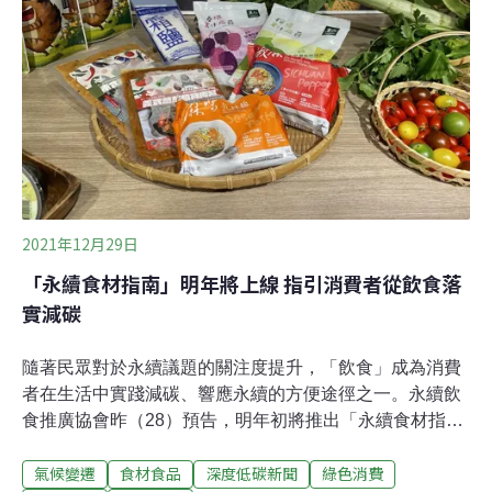
委會主委陳吉仲、農委會農糧署署長胡忠一等人都到場給
予鼓勵，宣揚永續飲食發展已是社會各界的共識目標。此
外，北、中、南、東各區各有一名「最佳友善有機食材
獎」，表彰對有機友善農業貢獻卓著的店家，分別由北區
的「呷米蔬食／素食餐廳」、中區的「禾豐田食」、南區
的「均食堂」與東區的「一
2021年12月29日
「永續食材指南」明年將上線 指引消費者從飲食落
實減碳
隨著民眾對於永續議題的關注度提升，「飲食」成為消費
者在生活中實踐減碳、響應永續的方便途徑之一。永續飲
食推廣協會昨（28）預告，明年初將推出「永續食材指
南」，引導消費者辨識食材及食品是否符合五大永續評估
氣候變遷
食材食品
深度低碳新聞
綠色消費
標準：友善耕作、本土生產、減碳蔬食、少添加物及資源