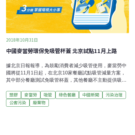
礎上持續進步，她將過去公司管理方式，部份應用到餐
廳，農夫及同仁剛開始不適應，她笑著說
2018年10月31日
中國麥當勞環保免吸管杯蓋 北京試點11月上路
據北京日報報導，為鼓勵消費者減少吸管使用，麥當勞中
國將從11月1日起，在北京10家餐廳試點吸管減量方案，
其中部分餐廳測試免吸管杯蓋，其他餐廳不主動提供吸
管。麥當勞原先的飲品杯蓋中間可以插入吸管，而在免吸
塑膠
麥當勞
吸管
綠色餐廳
中國新聞
污染治理
管杯蓋餐廳中，新杯蓋只在邊緣設置吸口，顧客不用吸管
也可以直接飲用。中國是麥當勞全球第三大市場，平均每
公害污染
廢棄物
天新增至少一家餐廳。麥當勞中國日前宣佈，從今年底到
2022年，麥當勞中國計劃開設超過1800家綠色餐廳，
2020年前，麥當勞中國紙製食品包裝將100%使用國際森
林認證原紙，同時減少包裝材料。