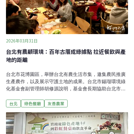
發現，在那個年代，有機仍被視為相當冷門的市場，走進
店裡的人常被想像成特別養生，或是身體出了狀況。「那
個畫面不是我們想要的。」於是20多年前，團隊在桃園大
溪開了第一家景觀餐廳，也就是後來的TINA廚房。餐廳定
位不是高調宣傳有機，而
2026年03月31日
台北有農顧環境：百年古厝成綠據點 拉近餐飲與產
地的距離
台北市花博園區，舉辦台北有農生活市集，邀集農民推廣
生產農作，以及展示守護土地的成果。台北市錫瑠環境綠
化基金會副管理師胡修源說明，基金會長期協助台北市政
府，推廣台北市農產銷售，並且走向生態保育。古厝內體
台北
綠色餐廳
友善農業
驗抓周儀式 結合綠色餐飲台北市士林區一棟百年古宅，保
存完整的三合院形式，以及華麗的屋脊裝飾。曾琳靜一家
人租下古宅，創辦綠色餐飲工作室，舉辦傳統抓周活動，
提供親子活動的場所。參加抓周儀式的幼兒，體驗穿戴虎
衣虎帽，敲智慧鑼的完整流程，最後來到抓周選擇職業的