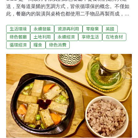
送，至每道菜餚的烹調方式，皆依循環保的概念。不僅如
此，餐廳內的裝潢與桌椅也都使用二手物品再製而成，餐
廳的整體氣氛相當舒適。未來若是想要前往 SILO 用餐可
生活環境
永續發展
資源再利用
零廢棄
英國
別跑錯地方，他們已在 2019 年從布萊頓搬遷至倫敦囉！
SILO 創辦人 Douglas McMaster 表示：「現今的食品產業
綠色餐廳
土地利用
永續經濟
享綠生活
在地食材
可說是一團混亂，世上半數的農作物都遭到浪費。但比浪
循環經濟
糧食
綠色消費
費食物還要更糟的，其實是我們每天吃下肚的食物──全都
是化學合成品！」McMaster 曾經是餐廳廚師，當他 2012
年在澳洲墨爾本時，開了一間快閃餐廳「Silo by
Joost」，並開始鑽研零浪費及無加工的料理烹調方式。而
後，他回到英國布萊頓，透過群眾募資得到約 4 萬英鎊
（相當於 158 萬台幣），創立了綠色概念餐廳 SILO。
SILO 的零浪費信念，讓他們選擇天然的食材，以及自然單
純的烹調方式。SI