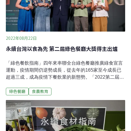
成目標，而身為消費者，其實也能靠「吃」在生活中實踐
永續。2021年聯合國氣候變遷大會（COP26）報告指
出，每人每天只要吃一餐蔬食，就可以為地
2022年08月22日
永續台灣以食為先 第二屆綠色餐廳大獎得主出爐
「綠色餐飲指南」四年來串聯全台綠色餐廳推廣綠食宣言
運動，疫情期間仍逆勢成長，從去年的165家至今成長已
超過三成，成為疫情下餐飲業的新態勢。「2022第二屆綠
色餐飲年會暨頒獎典禮」19日正式公布綠色餐廳年度評鑑
綠色餐廳
食農教育
獲選名單，共計32家餐廳拿下17項大獎殊榮，另有55家獲
得綠色餐廳葉級評選。堪稱台灣永續綠色餐飲界的年度聖
杯，本屆年度評鑑中最大獎「綠色餐飲指南GDG年度大
獎」由「Plants植素餐廳」獲選；「年度最佳營運獎」則
由米其林星級主廚南霸天簡天才師傅經營的「Thomas
Chien天才餐飲事業集團」獲選，行政院院長蘇貞昌、農