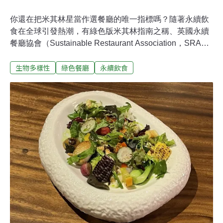
你還在把米其林星當作選餐廳的唯一指標嗎？隨著永續飲
食在全球引發熱潮，有綠色版米其林指南之稱、英國永續
餐廳協會（Sustainable Restaurant Association，SRA）
自2010年推出「Food Made Good」永續餐飲指標，根據
生物多樣性
綠色餐廳
永續飲食
永續準則評出不同星級的綠色餐廳。台灣「綠色餐飲指
南」也在去年推出相似的「葉級評鑑」，今（14日）雙方
正式簽署備忘錄，未來葉級評鑑將與國際標準接軌，為我
國永續飲食發展開創新局面。綠色餐廳等級分三「葉」 永
續飲食評鑑標準接軌國際 綠色餐飲指南自2022年推出葉級
評鑑，為民眾提供一套選擇綠色餐廳的標準。評鑑以「餐
飲食材的選購來源」與「永續面向的實踐歷程」為兩大標
準，分為一葉、二葉、三葉不同等級的綠色餐廳。目前全
台約有250家綠色餐廳，其中有60家取得葉級標準。國外
類似的評鑑機制已行之有年，英國永續餐廳協會自2010年
推出永續餐飲指標「Food M