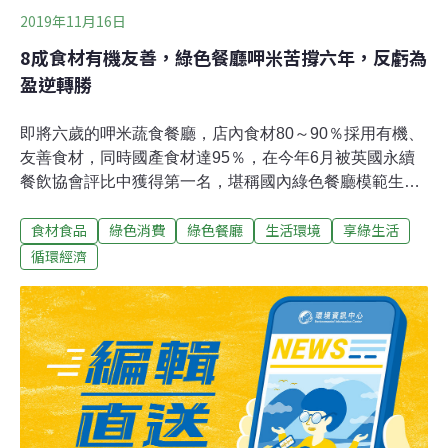
2019年11月16日
8成食材有機友善，綠色餐廳呷米苦撐六年，反虧為
盈逆轉勝
即將六歲的呷米蔬食餐廳，店內食材80～90％採用有機、
友善食材，同時國產食材達95％，在今年6月被英國永續
餐飲協會評比中獲得第一名，堪稱國內綠色餐廳模範生，
但也因食材價高，經營六年一路虧損，經營者痛定思痛，
食材食品
綠色消費
綠色餐廳
生活環境
享綠生活
從檢討食材耗損率、開發新菜單及服務等多管齊下，今年
終於轉虧為盈，如何降低成本又不虧待農友、員工與消費
循環經濟
者？來看呷米的經營之道。投資人轉經營者，導入公司管
理方式位於台北二二八紀念公園附近的呷米蔬食餐廳，從
2013年11月營業至今，店內使用有機、友善食材，調味料
也選用非基改古法釀造醬油，及公平貿易胡椒粉、咖哩粉
等香料，無任何化學添加物，除了少部分橄欖油及義大利
麵來自國外，其他均透過契作支持國產農作物。現任執行
長王淑珍，曾為醫檢師，並有著豐富管理經驗，原為呷米
蔬食餐廳投資者之一，自2017年接任執行長後，在原有基