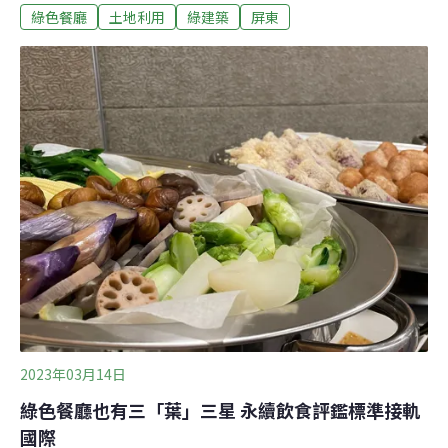
綠色餐廳
土地利用
綠建築
屏東
年1月重新開業，並於近日開始試營運。彩虹餐廳首次開
幕是2014年，洪輝祥曾任綠黨中央執委兼共同召集人，在
農運界、環保界有相當知名度，引來一波媒體報導。不過
三年後餐廳悄悄倒閉，洪輝祥揹負一身債，至今尚未還
清。當年餐廳怎麼會倒閉？當世界在推動永續的綠色農
業，台灣有足夠的永續綠色消費者嗎？洪輝祥聽完問題，
笑了一笑。打造理想綠建築基地 營業卻碰壁、人力吃緊是
原因之一有機食材市價較貴，容易令一般消費者卻步。洪
輝祥認為，要推廣有機農業，必須建立一個支持大量綠色
生產的系統，於是說服朋友，集資開辦有機餐廳，實行
「從產地到餐桌」理念。2014年，第一代彩虹餐廳在屏東
「綠農的家」開幕。股東們投資700萬
2023年03月14日
綠色餐廳也有三「葉」三星 永續飲食評鑑標準接軌
國際