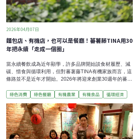
2026年04月07日
麵包店、有機店，也可以是餐廳！蕃薯藤TINA用30
年把永續「走成一個圈」
當永續餐飲成為近年顯學，許多品牌開始談食材履歷、減
碳、惜食與循環利用，但對蕃薯藤TINA有機家族而言，這
條路並不是近年才開始。2026年將迎來創業30週年的蕃薯
藤，從最初的有機零售店，逐步發展出餐廳、農場、加工
綠色消費
綠色餐廳
有機農業
有機食品
循環經濟
房、零售與食農教育體系，並在2025年獲得綠色餐飲指南
（GDG）年度大獎，成為台灣少數被看見「把永續走完一
圈」的餐飲系統。不是先談永續 而是先把食物做好執行長
顯妘說，這個「圈」並不是一開始就被規劃得很完整，而
是在30年的經營中，一步一步長出來的。她說，與外界想
像不同的是，蕃薯藤並不是從農場起家，而是先從有機零
售出發。30年前，團隊先開了一家傳統有機店，但很快就