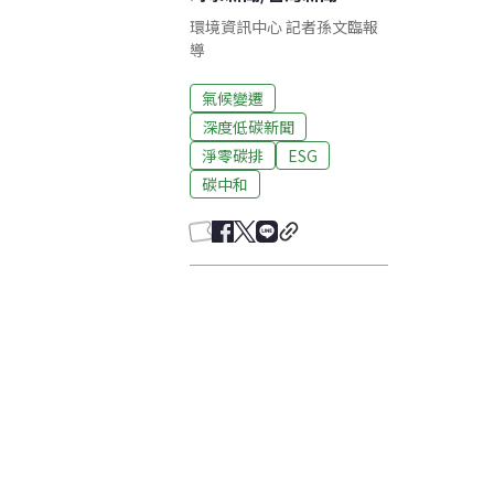
環境資訊中心 記者孫文臨報
導
氣候變遷
深度低碳新聞
淨零碳排
ESG
碳中和