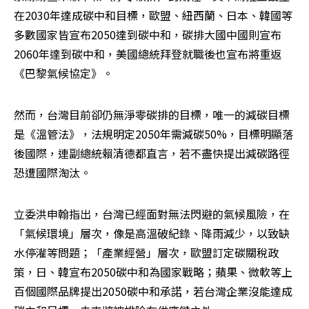
在2030年達成碳中和目標，歐盟、紐西蘭、日本、韓國等
多數國家皆宣布2050達到碳中和，碳排大國中國則宣布
2060年達到碳中和，美國總統拜登就職後也宣布將重返
《巴黎氣候協定》。
然而，台灣目前卻仍無淨零碳排的目標，唯一的減碳目標
是《溫管法》，法規明定2050年需減碳50%，目標明顯落
後國際，連副總統賴清德都直言，若不盡快提出減碳路徑
恐遭國際淘汰。
立委洪申翰指出，台灣已經面對無法閃避的氣候風險，在
「氣候環境」層次，像是高溫破紀錄、降雨減少，以致缺
水停灌等問題；「產業經營」層次，歐盟訂定碳關稅政
策，日、韓宣布2050碳中和為國家戰略；蘋果、微軟等上
百個國際品牌提出2050碳中和承諾，若台灣企業沒能達成