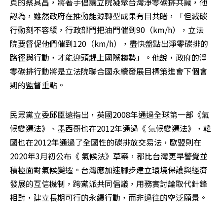
頁的蔡其昌，將著手倡議立院凝聚台灣淨零碳排共識，他
認為，雖然政府在推動能源轉型成果有目共睹，「但減碳
行動刻不容緩，行政部門把油門催到90（km/h），立法
院要督促他們催到120（km/h），盡快盤點出淨零碳排的
路徑與行動，才能迎頭趕上國際趨勢」。他說，政府的淨
零碳排行動將是立法院聯合國永續發展目標策進會下個會
期的監督重點。
民眾黨立委邱臣遠指出，英國2008年通過全球第一部《氣
候變遷法》、墨西哥也在2012年通過《 氣候變遷法》，韓
國也在2012年通過了全國性的碳排放交易法，歐盟則在
2020年3月初公布《 氣候法》草案，都比台灣更早警覺並
積極面對氣候變遷。台灣應加速腳步建立環境保護與經濟
發展的互信機制，跨黨派共同倡議，用務實討論取代針鋒
相對，建立長期可行的永續行動，而非過往的空泛願景。