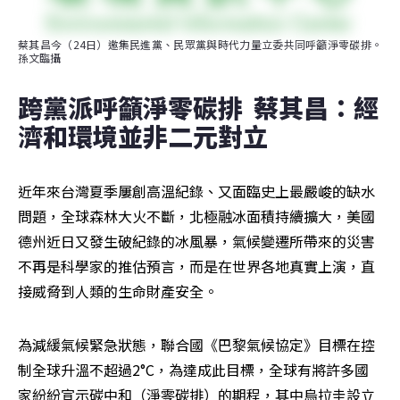
蔡其昌今（24日）邀集民進黨、民眾黨與時代力量立委共同呼籲淨零碳排。
孫文臨攝
跨黨派呼籲淨零碳排  蔡其昌：經
濟和環境並非二元對立
近年來台灣夏季屢創高溫紀錄、又面臨史上最嚴峻的缺水
問題，全球森林大火不斷，北極融冰面積持續擴大，美國
德州近日又發生破紀錄的冰風暴，氣候變遷所帶來的災害
不再是科學家的推估預言，而是在世界各地真實上演，直
接威脅到人類的生命財產安全。
為減緩氣候緊急狀態，聯合國《巴黎氣候協定》目標在控
制全球升溫不超過2°C，為達成此目標，全球有將許多國
家紛紛宣示碳中和（淨零碳排）的期程，其中烏拉圭設立