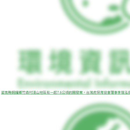
苗栗縣銅鑼鄉竹森村淺山地區有一起7.6公頃的開發案。台灣虎保育協會理事李璟泓