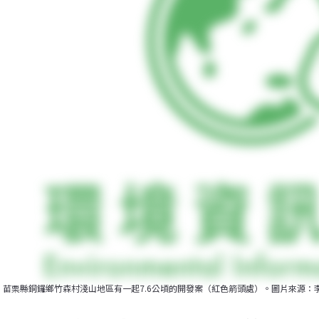
苗栗縣銅鑼鄉竹森村淺山地區有一起7.6公頃的開發案（紅色箭頭處）。圖片來源：