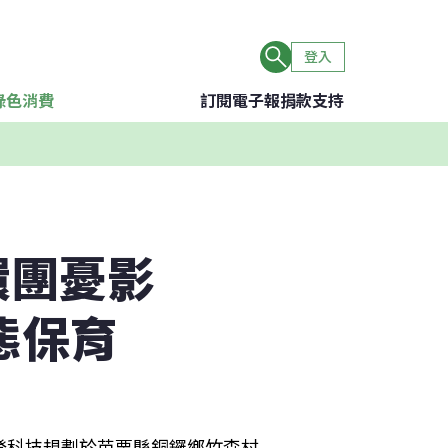
登入
綠色消費
訂閱電子報
捐款支持
環團憂影
態保育
登科技規劃於苗栗縣銅鑼鄉竹森村