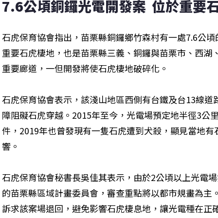
7.6公頃銅鑼光電開發案  位於重要
石虎保育協會指出，苗栗縣銅鑼鄉竹森村有一處7.6公
重要石虎棲地，也是苗栗縣三義、銅鑼與苗栗市、西湖
重要廊道，一但開發將使石虎棲地破碎化。
石虎保育協會表示，該淺山地區西側有台鐵及台13線道
障阻礙石虎穿越。2015年至今，光電場預定地半徑3公
件，2019年也曾發現有一隻石虎遭到犬殺，顯見當地
響。
石虎保育協會秘書長吳佳其表示，由於2公頃以上光電
的苗栗縣區域計畫委員會，審查重點將以都市規畫為主
訴求該案場退回，避免影響石虎棲息地，讓光電種在正