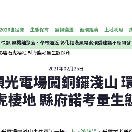
2026世足賽
生態保育
氣候變遷
循環經濟
土地利用
快訊
風機離聚落、學校過近 彰化福漢風電案環委建議不應開發
2021年02月25日
公頃光電場闖銅鑼淺山 
虎棲地 縣府諾考量生
光電場闖淺山事件再添一樁。
上下游報導
，光電業者普