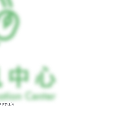
李璟泓提供