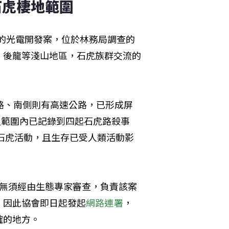
石虎棲地範圍
頃的光電開發案，位於林務局調查的
、後龍等淺山地區，石虎族群交流的
路、南側則有高速公路，已形成屏
里範圍內已記錄到四起石虎路殺事
有石虎活動，且生存已受人類活動影
場無須經由生態專家審查，負責該案
。因此協會即日起發起
網路連署
，
確的地方。