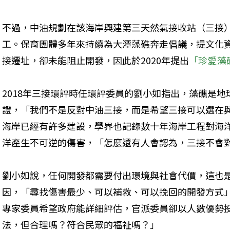
不過，中油規劃在該海岸興建第三天然氣接收站（三接）
工。保育團體多年來持續為大潭藻礁奔走倡議，提文化
接遷址，卻未能阻止開發，因此於2020年提出
「珍愛藻
2018年三接環評時任環評委員的劉小如指出，藻礁是
證，「我們不是反對中油三接，而是希望三接可以選在
海岸已經有許多建設，學界也記錄數十年海岸工程對海
洋產生不可逆的傷害，「怎麼還有人會認為，三接不會
劉小如說，任何開發都需要付出環境與社會代價，這也
因，「尋找傷害最少、可以補救、可以挽回的開發方式
專家委員希望政府能詳細評估，官派委員卻以人數優勢
法，但合理嗎？符合民眾的福祉嗎？」