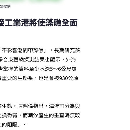
盟提供
三接工業港將使藻礁全面
，不影響潮間帶藻礁」，長期研究藻
以多音束聲納探測結果也顯示，外海
查掌握的資料至少水深5～6公尺處
重要的生態系，也是會被930公頃
礁生態，陳昭倫指出，海流可分為與
交換微弱，而潮汐產生的垂直海流較
大的阻隔」。