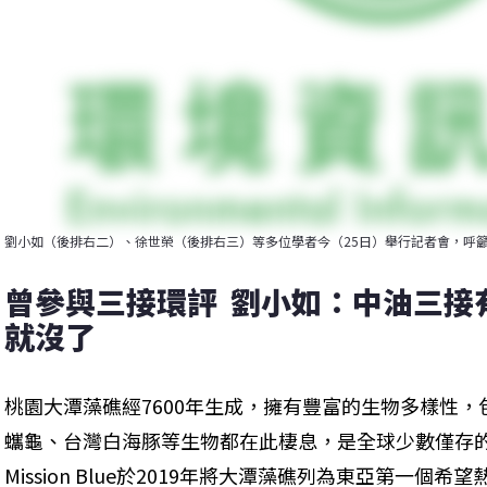
劉小如（後排右二）、徐世榮（後排右三）等多位學者今（25日）舉行記者會，呼
曾參與三接環評  劉小如：中油三接
就沒了
桃園大潭藻礁經7600年生成，擁有豐富的生物多樣性
蠵龜、台灣白海豚等生物都在此棲息，是全球少數僅存
Mission Blue於2019年將大潭藻礁列為東亞第一個希望熱