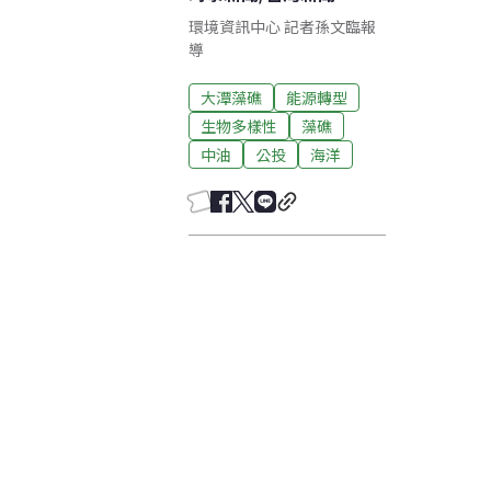
環境資訊中心 記者孫文臨報
導
大潭藻礁
能源轉型
生物多樣性
藻礁
中油
公投
海洋