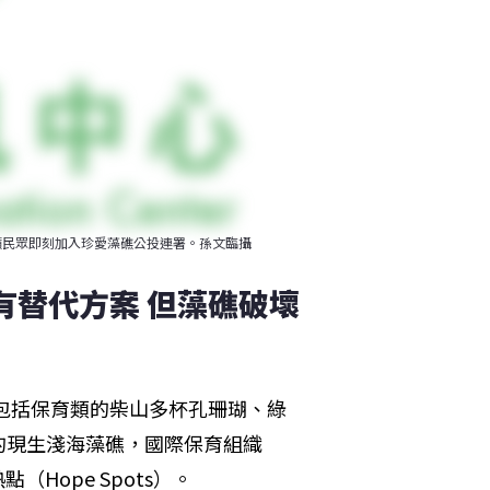
籲民眾即刻加入珍愛藻礁公投連署。孫文臨攝
有替代方案 但藻礁破壞
，包括保育類的柴山多杯孔珊瑚、綠
的現生淺海藻礁，國際保育組織
點（Hope Spots）。