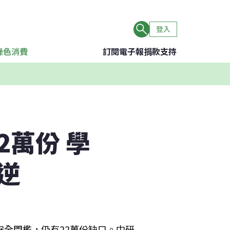
登入
綠色消費
訂閱電子報
捐款支持
2萬份 學
逆
安全門檻，仍有22萬份缺口。中研