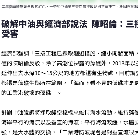
每年春季藻礁會呈現紫紅色，一旁的中油第三天然氣接收站則持續施工。桃園在地聯
破解中油與經濟部說法  陳昭倫：
受害
經濟部強調「三接工程已採取迴避措施、縮小開發面積
礁的陳昭倫反駁，除了高潮位裸露的藻礁外，2018年
延伸出去水深10～15公尺的地方都還有生物礁，目前調
都還是藻礁生態所在範圍，「海面下看不見的藻礁才是最
的工業港破壞的藻礁」。
針對中油強調將採取鏤空棧橋來維持海水流動，維持藻
海岸平行的海流以及垂直的海流，平行海流較緩，水體
強，是大水體的交換，「工業港防波堤會是對垂直流很