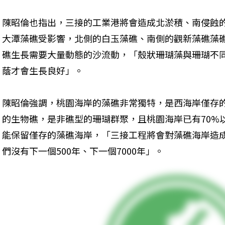
陳昭倫也指出，三接的工業港將會造成北淤積、南侵蝕
大潭藻礁受影響，北側的白玉藻礁、南側的觀新藻礁藻
礁生長需要大量動態的沙流動，「殼狀珊瑚藻與珊瑚不
蔭才會生長良好」。
陳昭倫強調，桃園海岸的藻礁非常獨特，是西海岸僅存
的生物礁，是非礁型的珊瑚群聚，且桃園海岸已有70%
能保留僅存的藻礁海岸，「三接工程將會對藻礁海岸造
們沒有下一個500年、下一個7000年」。