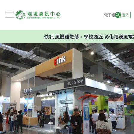
電子報
登入
快訊
風機離聚落、學校過近 彰化福漢風電案