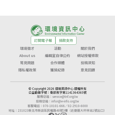
訂閱電子報
捐款支持
環境徵才
活動
關於我們
About us
編輯室自律公約
網站授權條款
常見問題
合作媒體
投稿須知
隱私權政策
獲獎紀錄
意見回饋
© Copyright 2026 環境資訊中心 版權所有
公益勸募字號：
衛部救字第1141364365號
服務信箱：
service@tnf.org.tw
投稿信箱：
infor@e-info.org.tw
客服電話：070-10101-666／02-2910-6000
地址：231023新北市新店區民權路48號3樓（近捷運大坪林站1號出口）