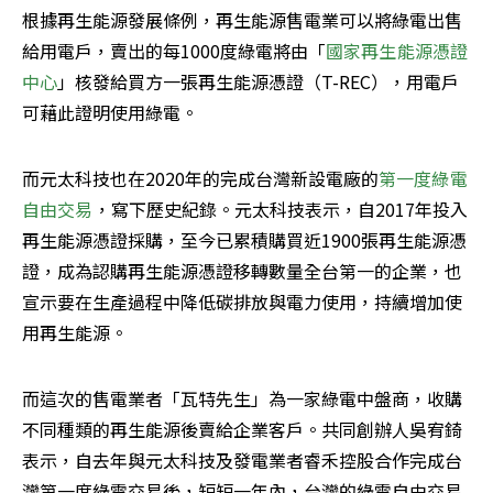
根據再生能源發展條例，再生能源售電業可以將綠電出售
給用電戶，賣出的每1000度綠電將由「
國家再生能源憑證
中心
」核發給買方一張再生能源憑證（T-REC），用電戶
可藉此證明使用綠電。
而元太科技也在2020年的完成台灣新設電廠的
第一度綠電
自由交易
，寫下歷史紀錄。元太科技表示，自2017年投入
再生能源憑證採購，至今已累積購買近1900張再生能源憑
證，成為認購再生能源憑證移轉數量全台第一的企業，也
宣示要在生產過程中降低碳排放與電力使用，持續增加使
用再生能源。
而這次的售電業者「瓦特先生」為一家綠電中盤商，收購
不同種類的再生能源後賣給企業客戶。共同創辦人吳宥錡
表示，自去年與元太科技及發電業者睿禾控股合作完成台
灣第一度綠電交易後，短短一年內，台灣的綠電自由交易