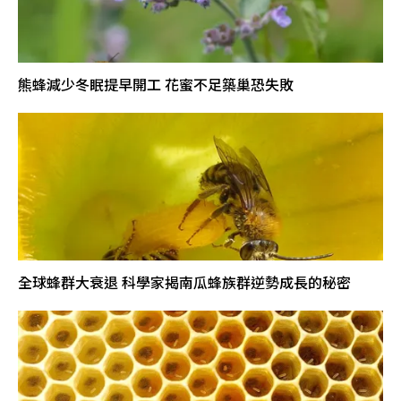
熊蜂減少冬眠提早開工 花蜜不足築巢恐失敗
全球蜂群大衰退 科學家揭南瓜蜂族群逆勢成長的秘密