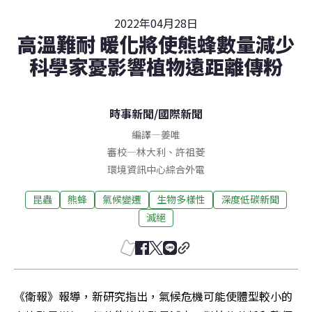
2022年04月28日
高溫難耐 暖化將使熊蜂數量減少
科學家憂影響植物遠距離傳粉
時事新聞
/
國際新聞
編譯
—
姜唯
審校
—
林大利
、
許祖菱
環境資訊中心綜合外電
昆蟲
熊蜂
氣候變遷
生物多樣性
深度低碳新聞
滅絕
《衛報》報導，新研究指出，氣候危機可能使體型較小的