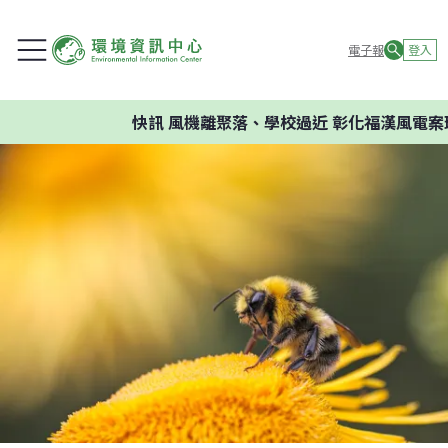
電子報
登入
快訊
風機離聚落、學校過近 彰化福漢風電案環委