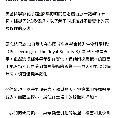
美國科學家花了超過8年的時間在洛磯山脈一處執行研
究，捕捉了2萬多隻蜂，以了解不同蜂類對不斷變化的氣
候條件的反應。
研究結果於20日發表在英國《皇家學會報吿生物科學版》
（Proceedings of the Royal Society B）期刊。作者表
示，雖然環境條件每年都在變化，但他們採集樣本的亞高
山地區特別容易受到氣候變遷的影響——春天的氣溫普遍
升高，積雪也提早融化。
他們發現，隨著氣溫升高，體型較大、會築巢的蜂類數量
減少，而體型較小、居住在土壤中的蜂類則增加。
「我們的研究顯示，氣候變遷引起的氣溫、積雪和夏季降