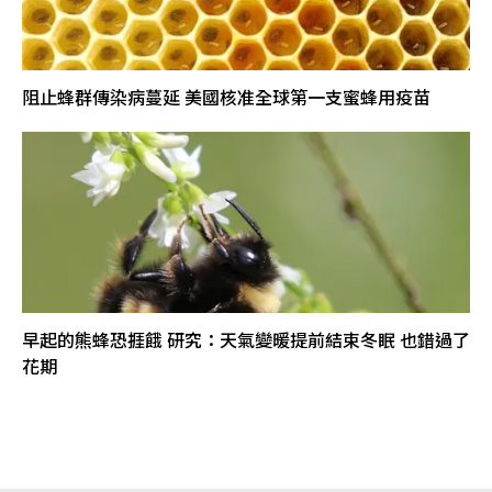
阻止蜂群傳染病蔓延 美國核准全球第一支蜜蜂用疫苗
早起的熊蜂恐捱餓 研究：天氣變暖提前結束冬眠 也錯過了
花期