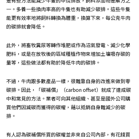
是有些方法能減少牛隻的甲烷排放，飼料添加物是解方之
一。多養一些換肉率高的牛隻也有助減少碳排。這些牛隻
能更有效率地將飼料轉換為體重，換算下來，每公克牛肉
的碳排就會降低。
此外，將畜牧糞尿等轉作堆肥或作為沼氣發電、減少化學
肥料，或是在放牧後的區域種植作物來增加土壤吸存碳的
量等，這些做法都有助於降低牛肉的碳排。
不過，牛肉跟多數產品一樣，很難靠自身的改進來做到零
碳排。因此，「碳補償」（carbon offset）就成了達成碳
中和常見的方法。業者可向其他組織、甚至是國外公司購
買他們因減碳而獲得的碳權，藉以抵銷自身難減少的碳
排。
有人認為碳補償所買的碳權並非來自公司內部，有花錢買