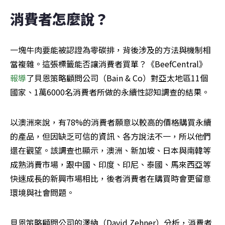
消費者怎麼說？
一塊牛肉要能被認證為零碳排，背後涉及的方法與機制相
當複雜。這張標籤能否讓消費者買單？《BeefCentral》
報導
了貝恩策略顧問公司（Bain & Co）對亞太地區11個
國家、1萬6000名消費者所做的永續性認知調查的結果。
以澳洲來說，有78%的消費者願意以較高的價格購買永續
的產品，但因缺乏可信的資訊、各方說法不一，所以他們
還在觀望。該調查也顯示，澳洲、新加坡、日本與南韓等
成熟消費市場，跟中國、印度、印尼、泰國、馬來西亞等
快速成長的新興市場相比，後者消費者在購買時會更留意
環境與社會問題。
貝恩策略顧問公司的澤納（David Zehner）分析，消費者