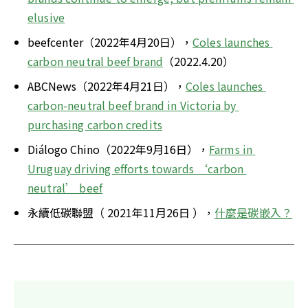
elusive
beefcenter（2022年4月20日），
Coles launches 
carbon neutral beef brand
（2022.4.20）
ABCNews（2022年4月21日），
Coles launches 
carbon-neutral beef brand in Victoria by 
purchasing carbon credits
Diálogo Chino（2022年9月16日），
Farms in 
Uruguay driving efforts towards ‘carbon 
neutral’ beef
永續低碳聯盟（ 2021年11月26日 ），
什麼是碳嵌入？