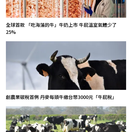
全球首款 「吃海藻的牛」牛奶上市 牛屁溫室氣體少了
25%
創農業碳稅首例 丹麥每頭牛繳台幣3000元「牛屁稅」