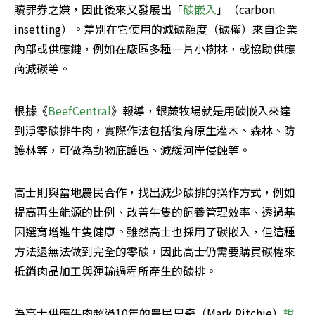
贖罪券之嫌，因此後來又發展出「
碳嵌入
」（carbon 
insetting）。差別在它使用的減碳額度（碳權）來自企業
內部或供應鏈，例如在廠區多種一片小樹林，或協助供應
商減碳等。
根據《
BeefCentral
》報導，銀蕨牧場就是用碳嵌入來達
到淨零碳排牛肉，實際作法包括復育原生灌木、森林、防
護林等，可做為動物庇護區、減緩河岸侵蝕等。
高士則與當地農民合作，找出減少碳排的操作方式，例如
提高再生能源的比例、改善牛隻的飼養管理效率、透過基
因選育增進牛隻健康。雖然高士也採用了碳嵌入，但這種
方法還無法做到完全的零碳，因此高士仍需要購買碳權來
抵銷肉品加工與運輸過程所產生的碳排。
為高士供應牛肉超過10年的農民里奇（Mark Ritchie）
說