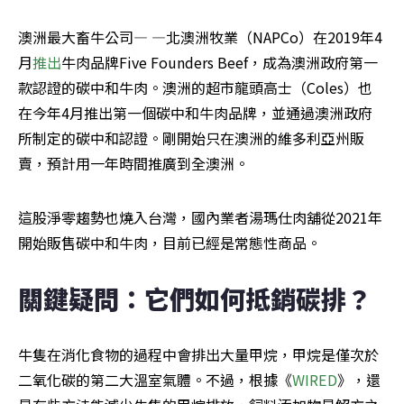
澳洲最大畜牛公司— —北澳洲牧業（NAPCo）在2019年4
月
推出
牛肉品牌Five Founders Beef，成為澳洲政府第一
款認證的碳中和牛肉。澳洲的超市龍頭高士（Coles）也
在今年4月推出第一個碳中和牛肉品牌，並通過澳洲政府
所制定的碳中和認證。剛開始只在澳洲的維多利亞州販
賣，預計用一年時間推廣到全澳洲。
這股淨零趨勢也燒入台灣，國內業者湯瑪仕肉舖從2021年
開始販售碳中和牛肉，目前已經是常態性商品。
關鍵疑問：它們如何抵銷碳排？
牛隻在消化食物的過程中會排出大量甲烷，甲烷是僅次於
二氧化碳的第二大溫室氣體。不過，根據《
WIRED
》，還