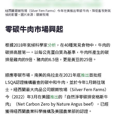
紐西蘭銀蕨牧場（​​Silver Fern Farms）今年在美推出零碳牛肉，降低畜牧對氣
候的影響。圖片來源：銀蕨牧場
零碳牛肉市場興起
根據2018年氣候科學家
分析
，在40種常見食物中，牛肉的
碳排高居第一。以每公克蛋白質為基準，牛肉所產生的碳
排是雞肉的9倍、豬肉的6.5倍，更是黃豆的25倍。
順應零碳市場，南美的烏拉圭在2021年底
推出
首批經
LSQA認證機構審查的碳中和牛肉，並於今年1月銷往瑞
士。紐西蘭最大肉品公司銀蕨牧場（​​Silver Fern Farms）
今（2022）年3月在美國
推出
的「自然淨零碳排安格斯牛
肉」（Net Carbon Zero by Nature Angus beef），已經
獲得紐西蘭農業科學機構及美國農業部的認證。