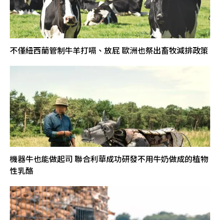
不僅紐西蘭管制牛羊打嗝、放屁 歐洲也祭出畜牧減排政策
機器牛也能做起司 聯合利華成功研發不用牛奶做成的植物
性乳酪