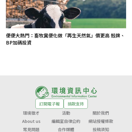
便便大熱門：畜牧糞便化做「再生天然氣」價更高 殼牌、
BP加碼投資
訂閱電子報
捐款支持
環境徵才
活動
關於我們
About us
編輯室自律公約
網站授權條款
常見問題
合作媒體
投稿須知