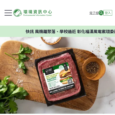
電子報
登入
快訊
風機離聚落、學校過近 彰化福漢風電案環委建議不應