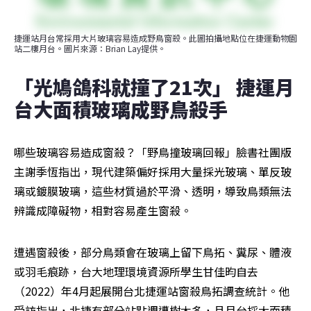
捷運站月台常採用大片玻璃容易造成野鳥窗殺。此圖拍攝地點位在捷運動物園
站二樓月台。圖片來源：Brian Lay提供。
「光鳩鴿科就撞了21次」 捷運月
台大面積玻璃成野鳥殺手
哪些玻璃容易造成窗殺？「野鳥撞玻璃回報」臉書社團版
主謝季恆指出，現代建築偏好採用大量採光玻璃、單反玻
璃或鍍膜玻璃，這些材質過於平滑、透明，導致鳥類無法
辨識成障礙物，相對容易產生窗殺。
遭遇窗殺後，部分鳥類會在玻璃上留下鳥拓、糞尿、體液
或羽毛痕跡，台大地理環境資源所學生甘佳昀自去
（2022）年4月起展開台北捷運站窗殺鳥拓調查統計。他
受訪指出，北捷有部分站點週遭樹木多，且月台採大面積