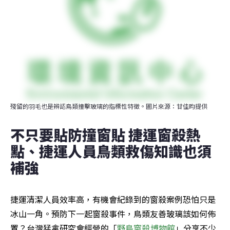
殘留的羽毛也是辨認鳥類撞擊玻璃的指標性特徵。圖片來源：甘佳昀提供
不只要貼防撞窗貼 捷運窗殺熱
點、捷運人員鳥類救傷知識也須
補強
捷運清潔人員效率高，有機會紀錄到的窗殺案例恐怕只是
冰山一角。預防下一起窗殺事件，鳥類友善玻璃該如何佈
置？台灣猛禽研究會經營的「
野鳥窗殺博物館
」分享不少