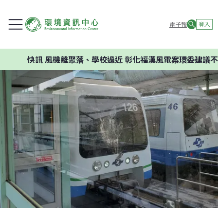
電子報
登入
快訊
風機離聚落、學校過近 彰化福漢風電案環委建議不應開發