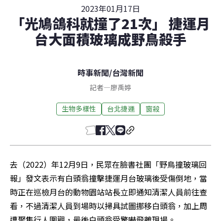
2023年01月17日
「光鳩鴿科就撞了21次」 捷運月
台大面積玻璃成野鳥殺手
時事新聞
/
台灣新聞
記者
—
廖禹婷
生物多樣性
台北捷運
窗殺
去（2022）年12月9日，民眾在臉書社團「野鳥撞玻璃回
報」發文表示有白頭翁撞擊捷運月台玻璃後受傷倒地，當
時正在巡檢月台的動物園站站長立即通知清潔人員前往查
看，不過清潔人員到場時以掃具試圖挪移白頭翁，加上周
遭聚集行人圍觀，最後白頭翁受驚嚇飛離現場。