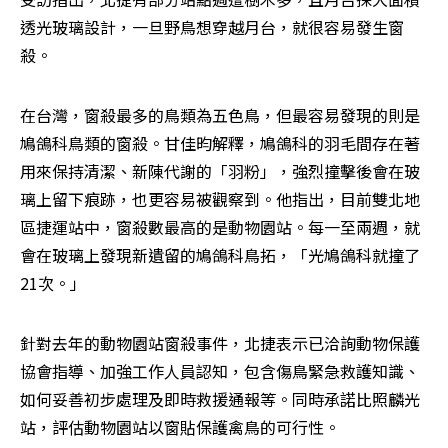
透光玻璃設計，一旦野鳥想穿越月台，就很容易發生窗
殺。
在台灣，窗殺最多的鳥類為五色鳥，但最容易發現的則是
鳩鴿科鳥類的窗殺。甘佳昀解釋，鳩鴿科的羽毛間存在著
用來保持清潔、新陳代謝的「羽粉」，強烈撞擊後會在玻
璃上留下痕跡，也更容易被觀察到。他指出，目前雙北地
區捷運站中，窗殺數最高的是動物園站。每一至兩週，就
會在玻璃上發現新遺留的鳩鴿科鳥拓，「光鳩鴿科就撞了
21次。」
針對去年的動物園站窗殺事件，北捷表示已洽詢動物保護
協會指導、加強工作人員認知，包含傷鳥緊急救護知識、
如何妥善初步處理及即時救援通報等。同時承諾比照麟光
站，評估動物園站以窗貼保護禽鳥的可行性。