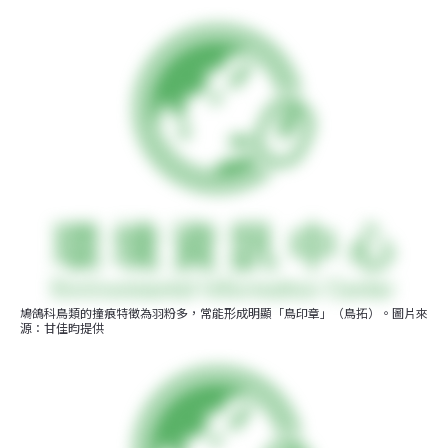
鳩鴿科鳥類的撞痕特徵為羽粉多，常能形成明顯「鳥印章」（鳥拓）。圖片來
源：甘佳昀提供