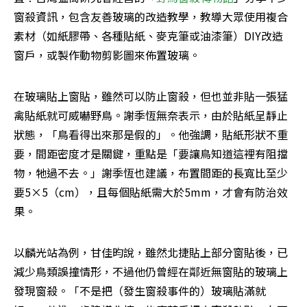
窗殺資訊，包含友善玻璃的改造教學，教導大眾使用複合
素材（如紙膠帶、各種貼紙、麥克筆或油漆筆）DIY改造
窗戶，或製作動物剪影圖來佈置玻璃。
在玻璃貼上窗貼，雖然可以防止窗殺，但也並非貼一張猛
禽貼紙就可威嚇野鳥。謝季恆無奈表示，由於貼紙呈靜止
狀態，「鳥看得出來那是假的」。他強調，貼紙形狀不重
要，間距密度才是關鍵，重點是「要讓鳥知道這裡有阻擋
物，牠過不去。」謝季恆也建議，布置間距的長寬比至少
要5×5（cm），且每個貼紙需大於5mm，才會有防治效
果。
以麟光站為例，甘佳昀說，雖然北捷貼上部分窗貼後，已
減少鳥類誤撞情形，不過他仍曾經在鄰近無窗貼的玻璃上
發現窗殺。「不是把（發生窗殺事件的）玻璃貼滿就