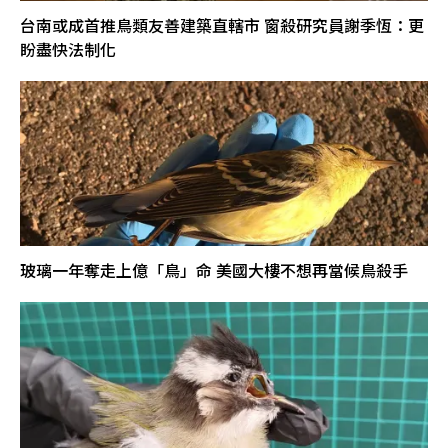
台南或成首推鳥類友善建築直轄市 窗殺研究員謝季恆：更
盼盡快法制化
玻璃一年奪走上億「鳥」命 美國大樓不想再當候鳥殺手