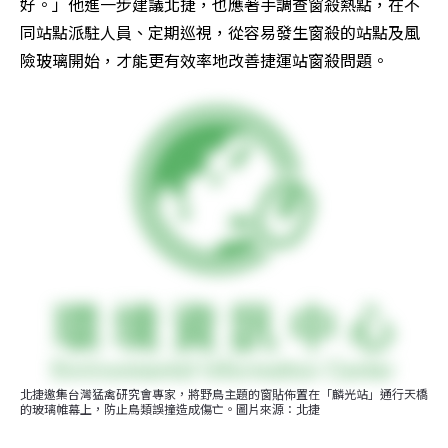
好。」他進一步建議北捷，也應著手調查窗殺熱點，在不
同站點派駐人員、定期巡視，從容易發生窗殺的站點及風
險玻璃開始，才能更有效率地改善捷運站窗殺問題。
北捷邀集台灣猛禽研究會專家，將野鳥主題的窗貼佈置在「麟光站」通行天橋
的玻璃帷幕上，防止鳥類誤撞造成傷亡。圖片來源：北捷