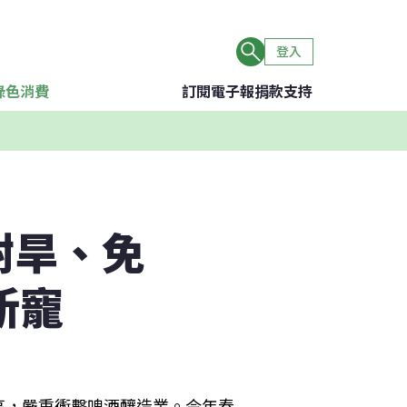
登入
綠色消費
訂閱電子報
捐款支持
耐旱、免
新寵
高，嚴重衝擊啤酒釀造業。今年春