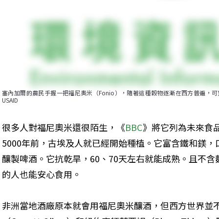
塞內加爾的農民手握一把福尼奧米（Fonio），隨著這種穀物逐漸在西方普遍，可望帶動當地
USAID
很多人對福尼奧米還很陌生，《
BBC
》將它列為未來食
5000年前，古埃及人就已經開始種植。它富含鐵和鎂，
釀製啤酒。它抗乾旱，60、70天左右就能成熟。且不含麩質（
的人也能安心食用。
非洲當地酒廠原本就會用福尼奧米釀酒，但西方世界並