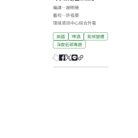
編譯
—
謝明珊
審校
—
許祖菱
環境資訊中心綜合外電
英國
啤酒
氣候變遷
深度低碳專題