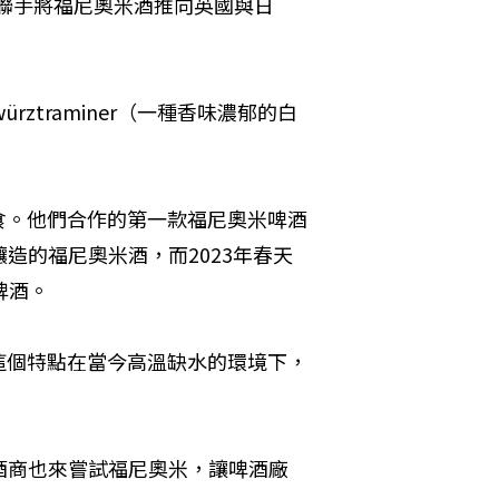
hiam）聯手將福尼奧米酒推向英國與日
ztraminer（一種香味濃郁的白
食。他們合作的第一款福尼奧米啤酒
模釀造的福尼奧米酒，而2023年春天
啤酒。
這個特點在當今高溫缺水的環境下，
酒商也來嘗試福尼奧米，讓啤酒廠