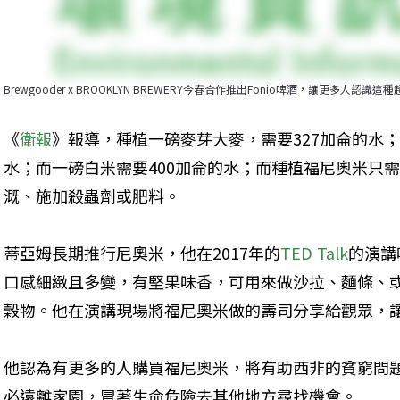
Brewgooder x BROOKLYN BREWERY今春合作推出Fonio啤酒，讓更多人認識這種超
《
衛報
》報導，種植一磅麥芽大麥，需要327加侖的水；
水；而一磅白米需要400加侖的水；而種植福尼奧米只需
溉、施加殺蟲劑或肥料。
蒂亞姆長期推行尼奧米，他在2017年的
TED Talk
的演講
口感細緻且多變，有堅果味香，可用來做沙拉、麵條、
穀物。他在演講現場將福尼奧米做的壽司分享給觀眾，
他認為有更多的人購買福尼奧米，將有助西非的貧窮問
必遠離家園，冒著生命危險去其他地方尋找機會。