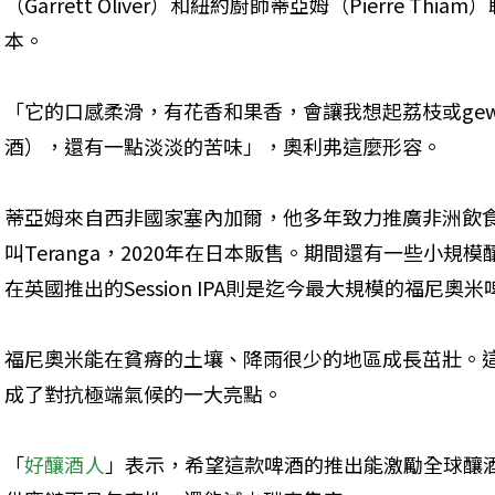
（Garrett Oliver）和紐約廚師蒂亞姆（Pierre T
本。
「它的口感柔滑，有花香和果香，會讓我想起荔枝或gewür
酒），還有一點淡淡的苦味」，奧利弗這麼形容。
蒂亞姆來自西非國家塞內加爾，他多年致力推廣非洲飲
叫Teranga，2020年在日本販售。期間還有一些小規
在英國推出的Session IPA則是迄今最大規模的福尼奧米
福尼奧米能在貧瘠的土壤、降雨很少的地區成長茁壯。
成了對抗極端氣候的一大亮點。
「
好釀酒人
」表示，希望這款啤酒的推出能激勵全球釀