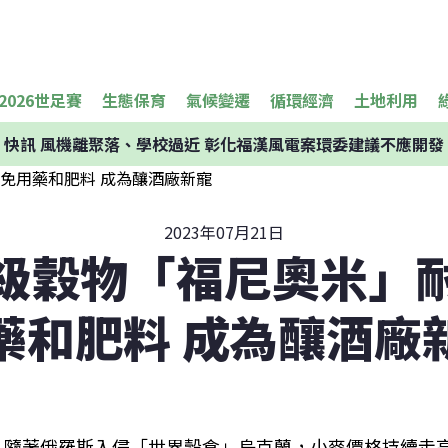
2026世足賽
生態保育
氣候變遷
循環經濟
土地利用
快訊
風機離聚落、學校過近 彰化福漢風電案環委建議不應開發
2023年07月21日
級穀物「福尼奧米」
藥和肥料 成為釀酒廠
隨著俄羅斯入侵「世界穀倉」烏克蘭，小麥價格持續走