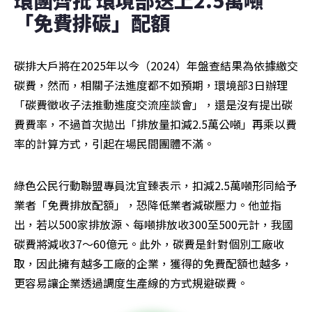
「免費排碳」配額
碳排大戶將在2025年以今（2024）年盤查結果為依據繳交
碳費，然而，相關子法進度都不如預期，環境部3日辦理
「碳費徵收子法推動進度交流座談會」，還是沒有提出碳
費費率，不過首次拋出「排放量扣減2.5萬公噸」再乘以費
率的計算方式，引起在場民間團體不滿。
綠色公民行動聯盟專員沈宜臻表示，扣減2.5萬噸形同給予
業者「免費排放配額」，恐降低業者減碳壓力。他並指
出，若以500家排放源、每噸排放收300至500元計，我國
碳費將減收37～60億元。此外，碳費是針對個別工廠收
取，因此擁有越多工廠的企業，獲得的免費配額也越多，
更容易讓企業透過調度生產線的方式規避碳費。