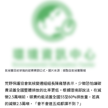
氣候署目前草擬的碳費費額公式。圖片來源：擷取自氣候署簡報
荒野保護協會氣候變遷組組長陳雍慧表示，少徵恐怕讓碳
費涵蓋全國整體排放的比率更低。根據環境部說法，在減
徵2.5萬噸前，碳費約能涵蓋全國55至60%排放量，若真
的減徵2.5萬噸，「會不會連五成都課不到？」