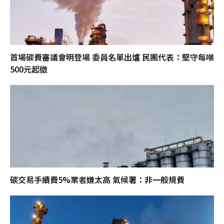
首場碳費審議會明登場 委員名單出爐 民團代表：堅守每噸
500元起徵
碳交易手續費5%業者嫌太高 氣候署：非一般規費