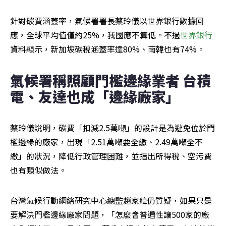
針對碳費涵蓋率，氣候署署長蔡玲儀以世界銀行數據回
應，全球平均值僅約25%，我國應不算低。不過
世界銀行
資料顯示，新加坡碳稅涵蓋率達80%、南韓也有74%。
氣候署稱照顧門檻邊緣業者 台積
電、友達也成「邊緣廠家」
蔡玲儀說明，碳費「扣減2.5萬噸」的設計是為避免位於門
檻邊緣的廠家，出現「2.51萬噸要全繳、2.49萬噸全不
繳」的狀況，降低行政管理困難，並指出所得稅、空污費
也有類似做法。
台灣氣候行動網絡研究中心總監趙家緯仍質疑，如果只是
要解決門檻邊緣廠家問題，「怎麼會普遍性讓500家的廠