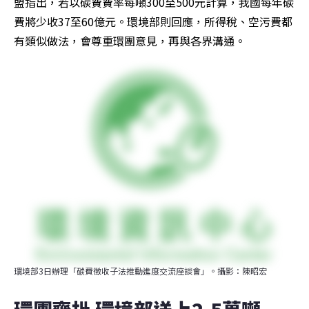
盟指出，若以碳費費率每噸300至500元計算，我國每年碳
費將少收37至60億元。環境部則回應，所得稅、空污費都
有類似做法，會尊重環團意見，再與各界溝通。
環境部3日辦理「碳費徵收子法推動進度交流座談會」。攝影：陳昭宏
環團齊批 環境部送上2.5萬噸