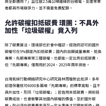
商全都適用？」且位居2.5萬公噸邊緣的台積電、友達等業
者都具市場競爭力，並不需要免費配額。
允許碳權扣抵碳費 環團：不具外
加性「垃圾碳權」竟入列
除了碳費算法，環境部也於會中確認，經政府認可的國外
碳權可在5%額度內扣抵碳費；國內的自願減量專案、抵換
專案、先期專案等三種碳權，也都能一定比例扣抵碳費，
但「先期專案」僅限用於2024、2025年兩年排放。
台灣氣候行動網絡研究中心研究員林雨璇對此批評，多年
前環保署核可6000多萬噸「先期專案」的標準寬鬆、且不
具外加性，形同「垃圾碳權」；若皆用來抵碳費，將削弱
碳費成效，也會衝擊其他國內碳權的價值。至於國外碳
權，則必須在碳費費率漲至一定水準後才可開放抵換，避