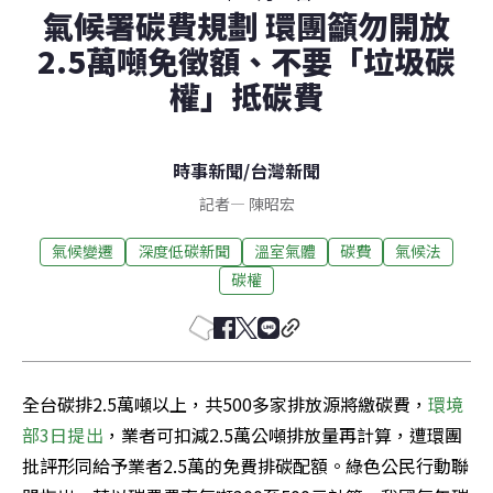
氣候署碳費規劃 環團籲勿開放
2.5萬噸免徵額、不要「垃圾碳
權」抵碳費
時事新聞
/
台灣新聞
記者
—
陳昭宏
氣候變遷
深度低碳新聞
溫室氣體
碳費
氣候法
碳權
全台碳排2.5萬噸以上，共500多家排放源將繳碳費，
環境
部3日提出
，業者可扣減2.5萬公噸排放量再計算，遭環團
批評形同給予業者2.5萬的免費排碳配額。綠色公民行動聯