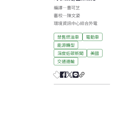
編譯
—
曹可芝
審校
—
陳文姿
環境資訊中心綜合外電
禁售燃油車
電動車
能源轉型
深度低碳新聞
美國
交通運輸