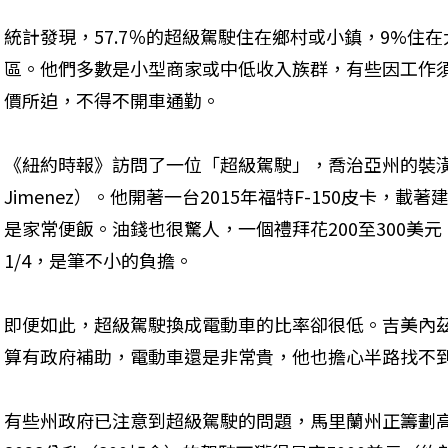
統計發現，57.7％的超級駕駛住在鄉村或小鎮，9%住
區。他們多數是小型商家或中低收入族群，有些因工作
價所迫，不得不開車通勤。
《紐約時報》訪問了一位「超級駕駛」，喬治亞州的裝潢師
Jimenez）。他開著一台2015年福特F-150皮卡，載
是家常便飯。油錢也很驚人，一個禮拜花200至300美元
1/4，是筆不小的負擔。
即便如此，超級駕駛換成電動車的比率卻很低。吉美內
算有政府補助，電動車還是非常貴，他也擔心半路找不
有些州政府已注意到超級駕駛的問題，馬里蘭州正籌劃