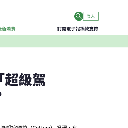
登入
綠色消費
訂閱電子報
捐款支持
「超級駕
？
寇圖拉（Coltura） 發現，有