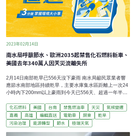
2023年02月14日
南水局呼籲節水、歐洲2035起禁售化石燃料新車、
美國去年340萬人因天災流離失所
2月14日南部乾旱已556天沒下豪雨 南水局籲民眾業者響
應節水南部地區持續乾旱，主要水庫集水區距離上一次24
小時內下200mm以上豪雨到今天已556天、超過一年半，
低於歷年及近五年同期平均值，且紀錄還在持續增加，水
化石燃料
美國
台南
禁售燃油車
天災
氣候變遷
利署南區水資源局呼籲民眾、業者節約用水。（聯合報報
導）全球電動車需求大增 經濟部補助業者搶攻充電市場全
嘉義
高雄
編輯直送
電動車
屏東
乾旱
球的電動車需求大增，根據國外研究預估全球的充電樁市
污染治理
能源轉型
節水
極端天氣
場產值會從2021年的355億美元，以每年至少超過三成的