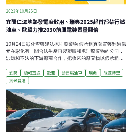
2023年10月25日
宜蘭仁澤地熱發電廠啟用、瑞典2025起首都禁行燃
油車、歐盟力推2030前風電裝置量翻倍
10月24日彰化查獲違法掩埋廢棄物 假承租真棄置獲利逾億
元在彰化有一間合法生產再製塑膠和處理廢棄物的公司，
涉嫌和不法的下游廠商合作，把收來的廢棄物以假承租、
真棄置方式，載到嘉義掩埋，初估不法利得超過1.2億元。
宜蘭
編輯直送
歐盟
禁售燃油車
瑞典
能源轉型
環境部提醒，工廠倉庫的地主或房東，如果有人長期承
租，而且一次性給付租金，就要小心是否成為棄置點。
氣候變遷
（公視新聞網報導）宜蘭仁澤地熱發電廠今啟用 每年可供
電1200戶政府力推再生能源，台電宜蘭仁澤地熱發電廠，
在24日上午正式商轉啟用，預計每年可發470萬度電，提
供1200戶、約三分之二個大同鄉的年發電量。台電表示，
全台有11處地點，正在開發地熱發電，其中宜蘭有3處地
點，除了清水、仁澤電廠陸續商轉，後續還有1座地熱發
電廠正在興建中。（公視報導）