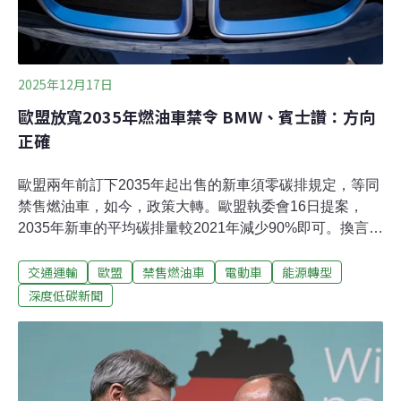
2025年12月17日
歐盟放寬2035年燃油車禁令 BMW、賓士讚：方向
正確
歐盟兩年前訂下2035年起出售的新車須零碳排規定，等同
禁售燃油車，如今，政策大轉。歐盟執委會16日提案，
2035年新車的平均碳排量較2021年減少90%即可。換言
之，銷售仍須以電動車為主，但允許少量的油電混合車、
交通運輸
歐盟
禁售燃油車
電動車
能源轉型
氫能車或油車。增加油電車與油車銷售彈性歐盟執委會提
案放寬禁售燃油車政策，主因是歐洲汽車大廠擔心影響產
深度低碳新聞
業與工作機會。近年德國汽車產業屢屢面臨困境，德國大
廠福斯（Volkswagen）剛宣布，16日起德勒斯登
（Dresden）廠停產，這是福斯88年來首度關閉德國工
廠。《彭博》指出，這項政策提案，對於深陷經營困境的
歐洲汽車產業來說，無疑是在耶誕節前夕收到的一份「大