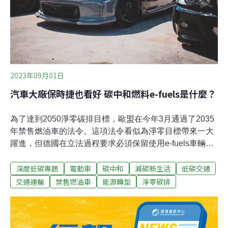
2023年09月01日
汽車大廠保時捷也看好 碳中和燃料e-fuels是什麼？
為了達到2050淨零碳排目標，歐盟在今年3月通過了2035
年禁售燃油車的法令。這項法令看似為淨零目標帶來一大
躍進，但德國在立法過程要求必須保留使用e-fuels車輛的
豁免權，引發不少爭議。交通運輸碳排佔歐盟總碳排的
深度低碳專題
電動車
碳中和
減碳新生活
低碳交通
1/4，歐盟理事會（European Council）今年3月通過了禁
售燃油車的法令。2035年起，將不能再販售使用傳統內燃
交通運輸
禁售燃油車
能源轉型
淨零碳排
機引擎的汽油車跟柴油車。然而，德國在立法過程要求保
留使用e-fuels合成燃料的車輛，獲得豁免權的e-fuels也引
起了各界關切。e-fuels是什麼？為什麼德國要堅持使用e-