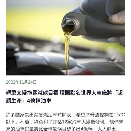
速度成長。因此有國內業者在經濟部的專案補助下，聚焦
科技廠及飯店等場域商機，也要搶攻歐美、日本及東南亞
龐大充電市場。經濟部技術處處長邱求慧表示，充電站營
運商「充壩」公司股東之一的起而行綠能公司，是經濟部
技術處透過科技專案協助產業技術升級的成果之一。經濟
部擬定全台公共充電樁建設計畫，預計在2025年會增加到
7800個。（理財網新聞、公視新聞報導）
2022年11月24日
轉型太慢拖累減碳目標 環團點名世界大車廠將「超
額生產」4億輛油車
許多國家祭出禁售燃油車時間表，希望將升溫控制在1.5°C
以下。不過，綠色和平評估12家汽車大廠後發現，他們未
來的油車銷量將比全球氣候目標多出4億輛，大大超出升