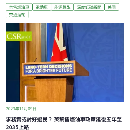
禁售燃油車
電動車
能源轉型
深度低碳新聞
美國
圖拉指出，他們大多買不起電動車，政府換車獎勵應「對
症下藥」，才能更快看到成效。根據寇圖拉，美國輕型車
交通運輸
輛（light-duty vehicle）駕駛人中，「超級駕駛」約占
10%，人數約2100萬人。看起來不多，每年卻用掉近1500
億公升的汽油，占輕型車汽油消耗量的35%。報告發現，
一般駕駛（扣除超級駕駛）年平均開車1.4萬公里，消耗
1484公升汽油。但超級駕駛每年要開到6.5萬公里，用掉
7173公升汽油，油耗是一般駕駛的4.8倍。統計發現，
57.7％的超級駕駛住在鄉村或小鎮，9%住在大城，其餘住
在中大型都市或郊區。他們多數是小型商家或中低收入族
群，有些因工作須長距離開車，有
2023年11月09日
求務實或討好選民？ 英禁售燃油車政策延後五年至
2035上路