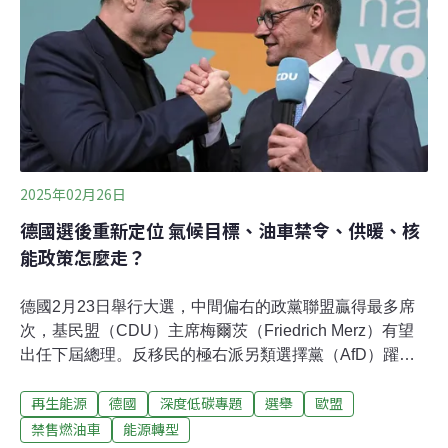
禮」。《路透社》引述，德國BMW樂見禁令鬆綁，稱歐盟
終於看見燃油車在未來的可行性。賓士（Mercedes-
Benz）也稱歐盟執委會朝向「技術中立」與「靈活性」邁
出了正確的一步，並正視歐洲電動車市場成長停滯的現
實。為了抵銷新增的排
2025年02月26日
德國選後重新定位 氣候目標、油車禁令、供暖、核
能政策怎麼走？
德國2月23日舉行大選，中間偏右的政黨聯盟贏得最多席
次，基民盟（CDU）主席梅爾茨（Friedrich Merz）有望
出任下屆總理。反移民的極右派另類選擇黨（AfD）躍居
第二大黨，反映選民對經濟與移民問題不滿，轉向右派。
再生能源
德國
深度低碳專題
選舉
歐盟
梅爾茨強調市場經濟、主張加強邊境與移民管制、降低能
源價格，取消禁售燃油車禁令、對核能立場也較寬鬆。不
禁售燃油車
能源轉型