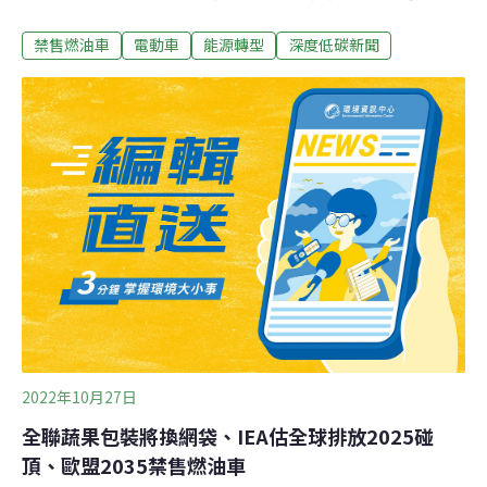
溫1.5°C的門檻。綠色和平批車廠轉型太慢，並點名三家車
禁售燃油車
電動車
能源轉型
深度低碳新聞
廠——豐田（Toyota）、福斯（Volkswagen）和現代/起
亞（Hyundai/Kia）分別會超出6300萬輛、4300萬輛和
3900萬輛。這份報告由永續未來研究所（Institute for
Sustainable Futures）、雪梨科技大學（University of
Technology Sydney）、汽車管理中心（Center of
Automotive Management）、德國工業應用科技大學
（FHDW）與德國綠色和平研究員共同進行。
2022年10月27日
全聯蔬果包裝將換網袋、IEA估全球排放2025碰
頂、歐盟2035禁售燃油車