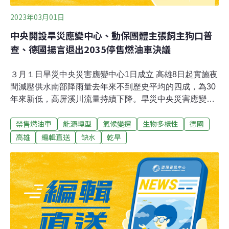
2023年03月01日
中央開設旱災應變中心、動保團體主張飼主狗口普
查、德國揚言退出2035停售燃油車決議
３月１日旱災中央災害應變中心1日成立 高雄8日起實施夜
間減壓供水南部降雨量去年來不到歷史平均的四成，為30
年來新低，高屏溪川流量持續下降。旱災中央災害應變中
心1日正式成立，當天下午6點由指揮官、經濟部長王美
禁售燃油車
能源轉型
氣候變遷
生物多樣性
德國
花，邀集相關單位開會後，鑑於高屏溪流量已降至每秒7.4
立方公尺，加上預測未來一季降雨偏少機率高，會中決定
高雄
編輯直送
缺水
乾旱
高雄地區自8日起，由水情提醒的綠燈，轉為減壓供水的
黃燈。經濟部也已協請高雄市政府、台水公司、水利署積
極趕辦「2023年穩定南部供水抗旱計畫」，採取強化區域
調度、增鑿54口抗旱水井，及提升既有淨水場處理能力等
措施，務必4月底前，完成增供每日13.6萬噸的水量。（工
商時報、中國時報報導）