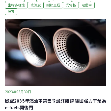
午到現場抗議，呼籲政府別再犧牲山林、砍樹種電。（公
生物多樣性
禽流感
編輯直送
光電板
電動車
視新聞網報導）2023黑琵全球普查6603隻再創新高 台灣
屏東
數量高達64％香港觀鳥會12日公布2023年黑面琵鷺全球普
查結果，今年全球黑琵普查，共記錄到6603隻，較去年普
查多了441隻，其中，台灣共記錄到4228隻，雙雙再創下
歷年來最高紀錄。台灣的黑琵族群數則持續保持全球之
冠，占全球數量的64％。（自由時報報導）
2023年03月30日
歐盟2035年燃油車禁售令最終確認 德國強力干預為
e-fuels開後門