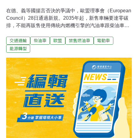
在德、義等國揚言否決的爭議中，歐盟理事會（European
Council）28日通過新規。2035年起，新售車輛要達零碳
排，不能再販售使用傳統內燃機引擎的汽油車跟柴油車。
在德國強力介入下，使用e-fuels合成燃料的新車仍可繼續
交通運輸
柴油車
歐盟
禁售燃油車
電動車
銷售。理事會是決策程序的最後一步，禁售燃油車政策正
式「拍板」，新法規將發布在歐盟官方公報，並在發布後
能源轉型
的第20天生效。多國杯葛下通過：2035新售車均要零碳排
交通運輸約占歐盟碳排放的1/4。歐盟執委會（European
Commission）於2021年提出禁售新燃油車政策，要求
2030年起新售車輛的二氧化碳排放量要比2021年削減
55%，在2035年新售車都要零碳排，屆時將無法再販售汽
油車與柴油車。