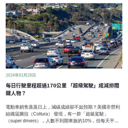
過，得票未過半的梅爾茨需要與其它政黨共組聯合政府，
選舉承諾仍有變數。德國政治光譜向右移德國是歐盟人口
最多的國家，這次大選將決定630席的聯邦議員，再由議
員投票決定下屆總理。基民/基社盟（CDU/CSU）以超過
28%的選票位居第一，與川普一樣反對移民、否認氣候變
遷的另類選擇黨拿下21%，較上屆多了一倍。現任執政
黨、中間偏右的社民黨（SPD）得票創下新低，跌至第
三。在德國的選舉中，單一政黨很難獲得絕對多數，因此
需要多黨共組聯合政府。梅爾茨勝選後隨即重申不與極右
派組閣，排除AfD，
2024年01月29日
每日行駛里程超過170公里 「超級駕駛」成減排關
鍵人物？
電動車銷售蒸蒸日上，減碳成績卻不如預期？美國非營利
組織寇圖拉（Coltura） 發現，有一群「超級駕駛」
（super drivers），人數不到開車族的10%，但每天平均
行駛里程超過170公里，汽油消耗是一般駕駛的五倍。寇