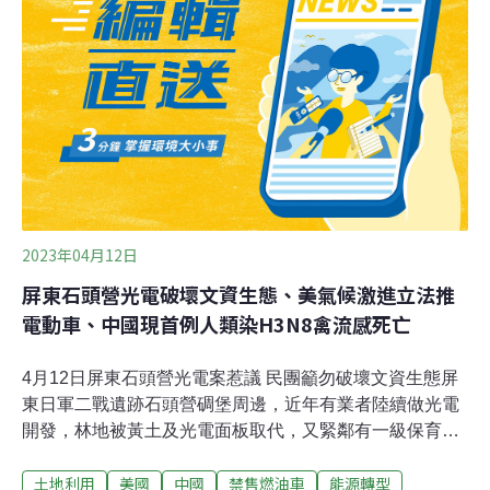
fuels？e-fuels指的是利用太陽能、風能等再生能源發電，
混合氫氣與二氧化碳而成的燃料。其中氫氣由電解水提
取，二氧化碳則透過直接空氣捕捉（Direct Air Capturing,
DAC）技術，由空氣中提取。e-fuels燃料可以使用在所有
傳統燃油內燃機中，雖然和一般汽油燃料一
2023年04月12日
屏東石頭營光電破壞文資生態、美氣候激進立法推
電動車、中國現首例人類染H3N8禽流感死亡
4月12日屏東石頭營光電案惹議 民團籲勿破壞文資生態屏
東日軍二戰遺跡石頭營碉堡周邊，近年有業者陸續做光電
開發，林地被黃土及光電面板取代，又緊鄰有一級保育類
「無尾葉鼻蝠」棲息的坑道，就怕工程破壞文資及生態，
土地利用
美國
中國
禁售燃油車
能源轉型
且若水土保持不佳釀成淹水問題，民代及文資團體12日中