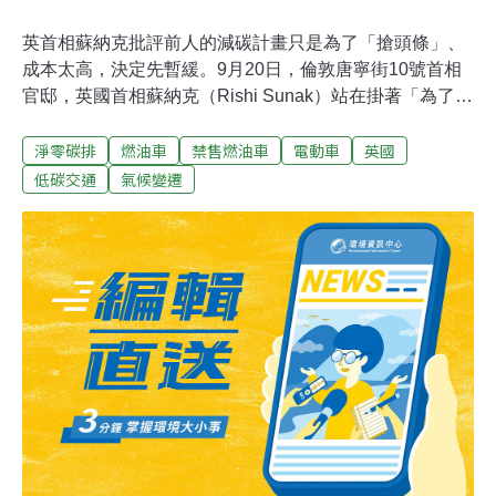
英首相蘇納克批評前人的減碳計畫只是為了「搶頭條」、
成本太高，決定先暫緩。9月20日，倫敦唐寧街10號首相
官邸，英國首相蘇納克（Rishi Sunak）站在掛著「為了更
光明未來的長期決策」標語的講台上，丟下震撼彈。他宣
淨零碳排
燃油車
禁售燃油車
電動車
英國
布，禁售燃油車的政策延後5年，推遲到2035年，因為該
目標給民眾帶來了「無法接受的成本」。英相政策急轉
低碳交通
氣候變遷
彎，或有人說政策倒退，引爆來自氣候運動團體、政治對
手和產業界的全面圍剿。同一天，有「氣候國王」美名的
英王查爾斯三世首次出訪法國，力推氣候融資和生物多樣
性；蘇納克自己的英國氣候部長，正在紐約參加聯合國氣
候雄心峰會。消息一出，讓兩人情何以堪。蘇納克：油車
換電動車會讓經濟萎縮蘇納克在講台上砲轟，英國過去的
減碳計畫只是為了「搶頭條」，但考慮不周，也未經充分
辯論。他說，要民眾把舊的燃油車換成電動車，必須說服
他們這是正確，而且可以負擔的事情。面臨當前萬價齊
漲，經濟萎縮，「至少現在，應該由身