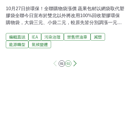
10月27日拚環保！全聯購物袋漲價 蔬果包材以網袋取代塑
膠袋全聯今日宣布於雙北以外將改用100%回收塑膠環保
購物袋，大袋三元、小袋二元，較原先皆分別調漲一元，
全聯表示，購物袋盈餘將成立「全聯綠色基金」，與社會
編輯直送
IEA
污染治理
禁售燃油車
減塑
各界共同推動環境保護工作。此外，全聯生鮮蔬果拚減
塑，不僅打造裸賣安心平價專區，且「包材減量」，未來
能源轉型
氣候變遷
將以網袋取代塑膠袋，以有效減少塑膠使用量。（經濟日
報）巨大衝刺淨零 目標2030年每台車減碳40公斤巨大機
01
02
械執行長劉湧昌今天在巨大成立50週年活動表示，已進行
產品碳足跡盤查，也邀請供應商共同盤點，單位產品碳足
跡目標為2030年每台車減碳40公斤。巨大提出三個面向，
包括創新低碳生活、轉型價值循環，以及促進多元共融；
具體做法是提供低碳服務，擴大自行車成為通勤的交通工
具。接受各縣市政府委託營運的公共自行車系統
YouBike，自營運以來，已累積14.6億公里，減碳33萬
3406公噸，同時巨大自行車