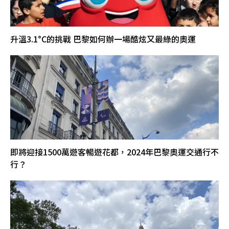
升溫3.1°C的挑戰 巴黎如何辦一場酷炫又最綠的奧運
即將迎接1500萬遊客暢遊花都，2024年巴黎奧運交通行不
行？