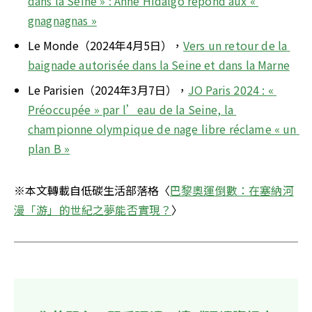
dans la Seine » : Anne Hidalgo répond aux « 
gnagnagnas »
Le Monde（2024年4月5日），
Vers un retour de la 
baignade autorisée dans la Seine et dans la Marne
Le Parisien（2024年3月7日），
JO Paris 2024 : « 
Préoccupée » par l’eau de la Seine, la 
championne olympique de nage libre réclame « un 
plan B »
※本文轉載自低碳生活部落格〈
巴黎奧運倒數：在塞納河
漫「游」的世紀之夢能否實現？
〉