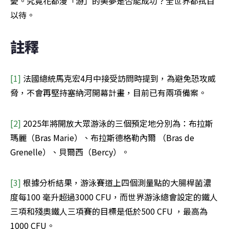
憂。究竟花都漫「游」的美夢是否能成功？全世界都拭目
以待。
註釋
[1]
 法國總統馬克宏4月中接受訪問時提到，為避免恐攻威
脅，不會再堅持塞納河開幕計畫，目前已有兩項備案。
[2]
 2025年將開放大眾游泳的三個預定地分別為：布拉斯
瑪麗（Bras Marie）、布拉斯德格勒內爾 （Bras de 
Grenelle）、貝爾西（Bercy）。
[3]
 根據分析結果，游泳賽道上四個測量點的大腸桿菌濃
度每100 毫升超過3000 CFU，而世界游泳總會設定的鐵人
三項和殘奧鐵人三項賽的目標是低於500 CFU ，最高為
1000 CFU。