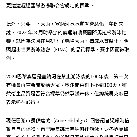
更遠遠超過國際游泳聯合會規定的標準。
此外，只要一下大雨，塞納河水水質就會惡化。舉例來
說，2023 年 8 月時舉辦的奧運前哨賽國際馬拉松游泳比
賽，就因為法國在月初下了幾場大雨，造成水質惡化，明
顯超出世界游泳總會（FINA）的品質標準，賽事因而被取
消。
2024巴黎奧運是塞納河在禁止游泳後的100年後，第一次
有機會再重新開放給大眾。奧運開幕剩下不到100天，雖
然衛生品質是否符合標準仍然爭議未休，但總統馬克宏已
表示勢在必行。
現任巴黎市長伊達戈（Anne Hidalgo）回答記者疑慮時信
誓旦旦的保證，自己願意跳進塞納河裡游泳，要各界莫擔