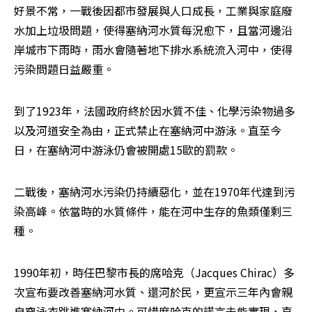
好景不常，一戰後因都市發展與人口成長，工業與家庭廢
水加上垃圾問題，使得塞納河水質每況愈下，且當河邊沿
岸城市下雨時，雨水會隨著地下排水系統流入河中，使得
污染問題日益嚴重。
到了1923年，法國政府終於因水質不佳、化學污染物過多
以及河道安全為由，正式禁止在塞納河中游泳。直至今
日，在塞納河中游泳仍會被開處15歐的罰款。
二戰後，塞納河水污染仍持續惡化，並在1970年代達到污
染高峰。依當時的水質條件，能在河中生存的魚類僅剩三
種。
1990年初，時任巴黎市長的席哈克（Jacques Chirac）多
次宣布要改善塞納河水質、還河於民，更宣示三年內會親
自穿泳衣跳進塞納河中。可惜席哈克的諾言未能實現，直