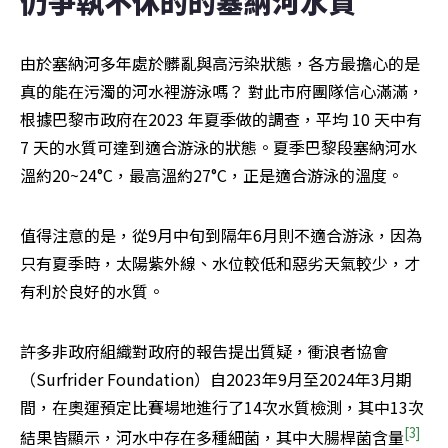
仍爭執不休的的塞納河水質
由於塞納河多年處於髒亂與高污染狀態，各方最擔心的是
真的能在污濁的河水裡游泳嗎？ 對此市府團隊信心滿滿，
根據巴黎市政府在2023 年夏季做的調查，平均 10 天中有 
7 天的水質可達到適合游泳的狀態。夏季巴黎段塞納河水
溫約20~24°C，最高溫約27°C，正是適合游泳的溫度。
值得注意的是，從9月中旬到隔年6月則不適合游泳，因為
只有夏季時，太陽紫外線、水位較低和惡劣天氣較少，才
有利於良好的水質。
許多非政府組織對政府的報告提出質疑，衝浪者協會
（Surfrider Foundation）自2023年9月至2024年3月期
間，在奧運預定比賽場地進行了14次水質檢測，其中13次
[3]
結果皆顯示，河水中存在多種細菌，其中大腸桿菌含量