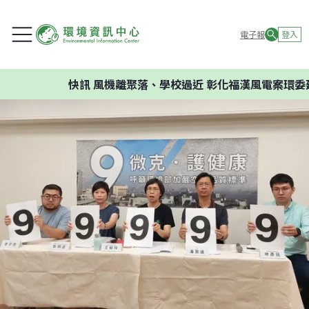
電子報
登入
快訊
風機離聚落、學校過近 彰化福漢風電案環委建議不應