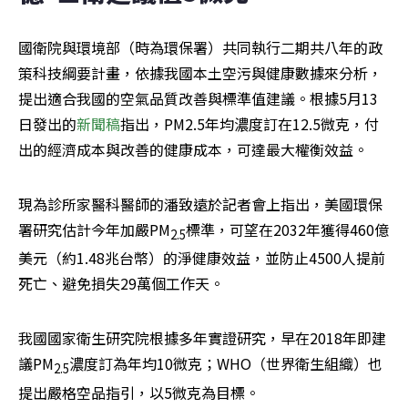
國衛院與環境部（時為環保署）共同執行二期共八年的政
策科技綱要計畫，依據我國本土空污與健康數據來分析，
提出適合我國的空氣品質改善與標準值建議。根據5月13
日發出的
新聞稿
指出，PM2.5年均濃度訂在12.5微克，付
出的經濟成本與改善的健康成本，可達最大權衡效益。
現為診所家醫科醫師的潘致遠於記者會上指出，美國環保
署研究估計今年加嚴PM
標準，可望在2032年獲得460億
2.5
美元（約1.48兆台幣）的淨健康效益，並防止4500人提前
死亡、避免損失29萬個工作天。
我國國家衛生研究院根據多年實證研究，早在2018年即建
議PM
濃度訂為年均10微克；WHO（世界衛生組織）也
2.5
提出嚴格空品指引，以5微克為目標。