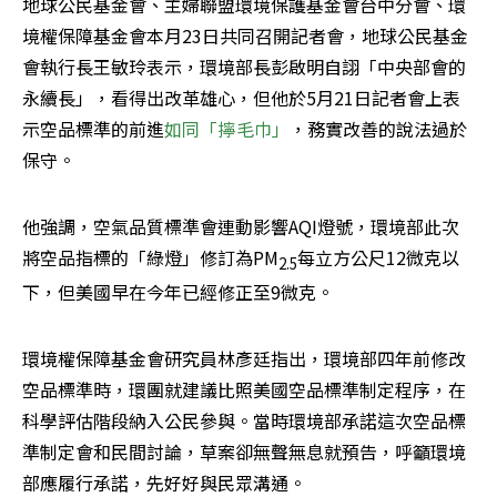
地球公民基金會、主婦聯盟環境保護基金會台中分會、環
境權保障基金會本月23日共同召開記者會，地球公民基金
會執行長王敏玲表示，環境部長彭啟明自詡「中央部會的
永續長」，看得出改革雄心，但他於5月21日記者會上表
示空品標準的前進
如同「擰毛巾」
，務實改善的說法過於
保守。
他強調，空氣品質標準會連動影響AQI燈號，環境部此次
將空品指標的「綠燈」修訂為PM
每立方公尺12微克以
2.5
下，但美國早在今年已經修正至9微克。
環境權保障基金會研究員林彥廷指出，環境部四年前修改
空品標準時，環團就建議比照美國空品標準制定程序，在
科學評估階段納入公民參與。當時環境部承諾這次空品標
準制定會和民間討論，草案卻無聲無息就預告，呼籲環境
部應履行承諾，先好好與民眾溝通。