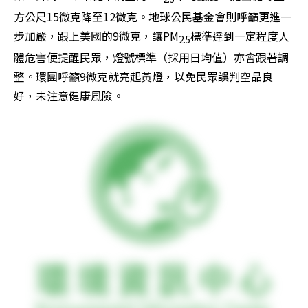
方公尺15微克降至12微克。地球公民基金會則呼籲更進一
步加嚴，跟上美國的9微克，讓PM
標準達到一定程度人
2.5
體危害便提醒民眾，燈號標準（採用日均值）亦會跟著調
整。環團呼籲9微克就亮起黃燈，以免民眾誤判空品良
好，未注意健康風險。