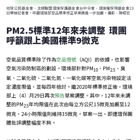
地球公民基金會、主婦聯盟環境保護基金會台中分會、環境權保障基金會23
日舉辦記者會，呼籲環境部空品標準修正草案應進一步加嚴。攝影：陳昭宏
PM2.5標準12年來未調整  環團
呼籲跟上美國標準9微克
空氣品質標準除了作為
空品燈號
（AQI）的依據，也影響
空氣污染防制區的劃設。環境部針對PM
、PM
、臭
10
2.5
氧、二氧化硫、二氧化氮、一氧化碳等空氣污染物設定法
定濃度限值，並每四年檢討。繼2020年標準修正後，環境
部上（4）月29日再次
預告
草案調整。其中，12年來未調
整的PM
年均限值在此次由每立方公尺15微克加嚴至12
2.5
微克，24小時限值則維持35微克。草案一出，即遭環保團
體批評調整幅度不夠。