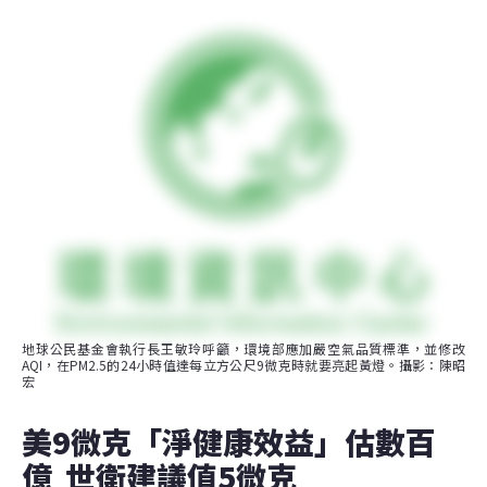
地球公民基金會執行長王敏玲呼籲，環境部應加嚴空氣品質標準，並修改
AQI，在PM2.5的24小時值達每立方公尺9微克時就要亮起黃燈。攝影：陳昭
宏
美9微克「淨健康效益」估數百
億  世衛建議值5微克