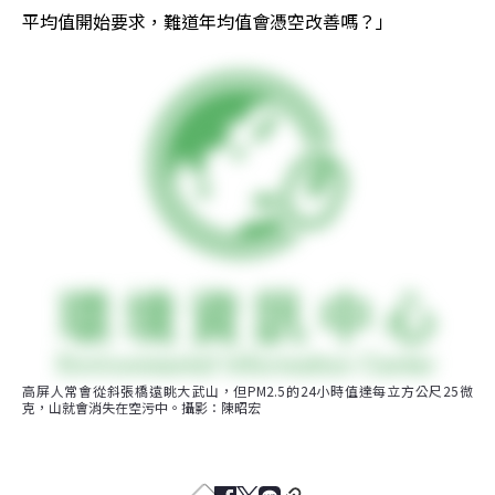
平均值開始要求，難道年均值會憑空改善嗎？」
高屏人常會從斜張橋遠眺大武山，但PM2.5的24小時值達每立方公尺25微
克，山就會消失在空污中。攝影：陳昭宏