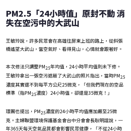
PM2.5「24小時值」原封不動 消
失在空污中的大武山
王敏玲說，許多民眾會在高雄往屏東上班的路上，從斜張
橋遙望大武山，當空氣好、看得見山，心情就會跟著好。
本次修法只調整PM
年均值，24小時平均值則未下修。
2.5
王敏玲拿出一張空污遮蔽了大武山的照片指出，當時PM
2.5
濃度其實還不到每平方公尺25微克，「但我們現在的空品
標準（指PM
濃度）24小時值，卻還是35微克！」
2.5
環團也提出，PM
濃度的24小時平均值應加嚴至25微
2.5
克。主婦聯盟環境保護基金會台中分會會長耿明誼說，一
年365天每天空氣品質都會影響民眾健康，「不從24小時