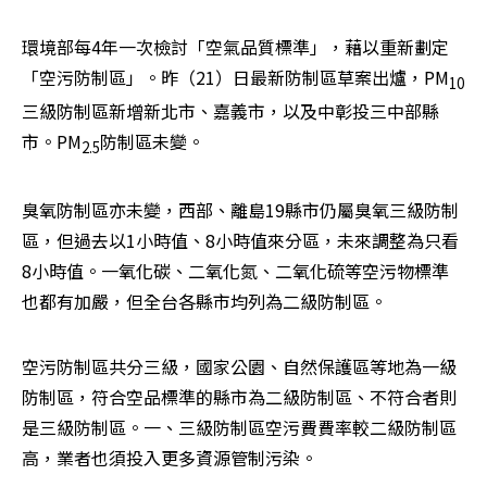
環境部每4年一次檢討「空氣品質標準」，藉以重新劃定
「空污防制區」。昨（21）日最新防制區草案出爐，PM
10
三級防制區新增新北市、嘉義市，以及中彰投三中部縣
市。PM
防制區未變。
2.5
臭氧防制區亦未變，西部、離島19縣市仍屬臭氧三級防制
區，但過去以1小時值、8小時值來分區，未來調整為只看
8小時值。一氧化碳、二氧化氮、二氧化硫等空污物標準
也都有加嚴，但全台各縣市均列為二級防制區。
空污防制區共分三級，國家公園、自然保護區等地為一級
防制區，符合空品標準的縣市為二級防制區、不符合者則
是三級防制區。一、三級防制區空污費費率較二級防制區
高，業者也須投入更多資源管制污染。