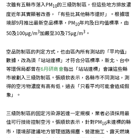
次雖有五縣市落入PM
的三級防制區，但這些地方排放濃
10
度近年其實顯著改善，「有些比其他縣市還好」。根據環
境部9月推出最新空品標準，PM
年均及日均值標準，由
10
3
3
50及100µg/m
加嚴至30及75µg/m
。
空品防制區的判定方式，也由區內所有測站的「平均值」
數據，改為須「站站達標」才符合分區標準，新北、台中
等環保局都曾在
6月研商會
指出「站站達標」會讓這些縣
市被劃入三級防制區。張順欽表示，各縣市不同測站，測
得的空污物濃度有高有低，過去「只看平均可能會造成假
象」。
三級防制區的固定污染源若達一定規模，業者必須採用最
佳可行技術控制空污。張順欽表示，針對PM
未達標的縣
10
市，環境部建議地方管理道路揚塵、營建施工、露天燃燒