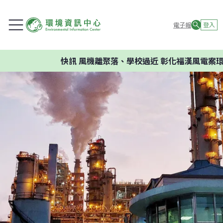
電子報
登入
快訊
風機離聚落、學校過近 彰化福漢風電案環委建