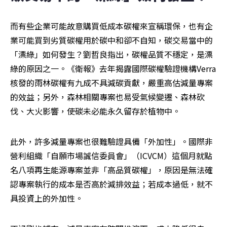
而有些企業可能故意購買低成本碳權來宣稱環保，也有企
業可能買到劣質碳權用於碳中和卻不自知，碳交易當中的
「漂綠」如何發生？劉哲良指出，碳權品質不穩定，是漂
綠的原因之一。《衛報》去年揭露國際碳權驗證機構Verra
核發的雨林碳權有九成不具減碳貢獻，嚴重高估減量專案
的效益；另外，森林相關專案也易受氣候變遷、森林砍
伐、大火影響，使碳未必能永久留存於植物中。
此外，許多減量專案也很難驗證具備「外加性」。國際非
營利組織「自願市場誠信委員會」（ICVCM）這個月就點
名八項再生能源專案並非「高品質碳權」，原因是無法確
認專案執行的成本是否高於減排效益；若成本過低，就不
具投資上的外加性。