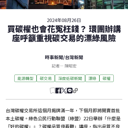
2024年08月26日
買碳權也會花冤枉錢？ 環團辦講
座呼籲重視碳交易的漂綠風險
時事新聞
/
台灣新聞
記者
—
陳昭宏
能源轉型
碳交易
深度低碳新聞
漂綠
碳權
台灣碳權交易所這個月揭牌滿一年，下個月即將開賣首批
本土碳權。綠色公民行動聯盟（綠盟）22日舉辦「什麼是
『好的碳權」』？碳權品質停看聽」講座，指出品質不良