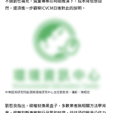
不過劉也補充，減量專案在時間推演下，成本降低很自
然，還須進一步觀察ICVCM日後對此的說明。
中華經濟研究院能源與環境研究中心主任劉哲良。攝影：陳昭宏
劉哲良指出，碳權就像黑盒子，多數業者無相關方法學背
景，很難判斷專案執行品質的好壞，往往須仰賴具公信力