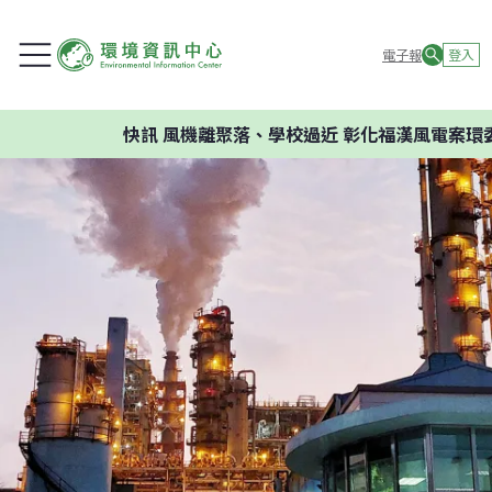
電子報
登入
快訊
風機離聚落、學校過近 彰化福漢風電案環委建議