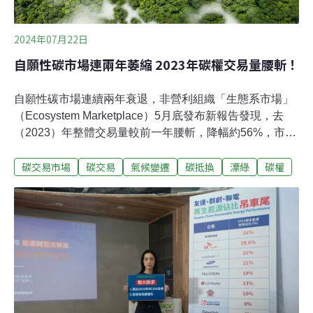
2024年07月22日
自願性碳市場連兩年萎縮 2023年碳權交易量腰斬！
自願性碳市場連續兩年衰退，非營利組織「生態系市場」
（Ecosystem Marketplace）5月底發布新報告發現，去
（2023）年整體交易量較前一年腰斬，降幅約56%，市值
則從19億美元（約新台幣615億元）降至7.23億美元（約
碳交易市場
碳交易
氣候變遷
碳抵換
漂綠
碳權
新台幣234億元），有分析認為當前碳市場處於兩個成長
期之間，如同20世紀末的網路泡沫化時期，投資人在市場
波動較劇烈時以不參與的方式避險，且顯示正在朝高品質
方向發展。碳交易受漂綠衝擊大幅衰退，REDD+衝擊最大
生態系市場報告分析，媒體報導碳權可信度受質疑是市場
萎縮的原因之一，加上方法學更新緩慢，更加難以提振買
家信心，尤其在森林與土地使用領域中，最受歡迎的「減
少開發中國家毀林與森林退化造成排放」（REDD+）的碳
權價值年減62%，幾乎是平均降幅的2倍，主要對亞洲、