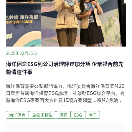
特發文大力抨擊：「ESG就是場騙局！」（ESG is a
scam），主因是不滿特斯拉被標普500 ESG指數剔除
2025年02月25日
海洋保育ESG列公司治理評鑑加分項 企業媒合前先
釐清這件事
海洋保育需要公私部門協力。海洋委員會海洋保育署於20
日舉辦首屆海洋保育ESG論壇，並啟動ESG媒合平台。有
關海洋ESG專案四大方針及15項方案類型，將於3月納入
台灣證券交易所「公司治理評鑑之參考範例」成為加分項
海洋保育
生物多樣性
漂綠
ESG
海洋
目。論壇上，多個企業分享過去珊瑚復育、淨海、永續漁
業商品採購等海洋保育成果。環團則提出，媒合過程中要
先釐清企業是想捐助支持保育理念，還是以採購心態達到