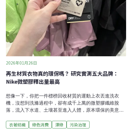
為促進綠色轉型的「社會基礎設施」。但問題是：從「理
應可以」到「真正發揮作用」之間，究竟卡在哪裡？
2026年01月26日
再生材質衣物真的環保嗎？ 研究實測五大品牌：
Nike微塑膠釋出量最高
想像一下，你把一件標榜回收材質的運動上衣丟進洗衣
機，沒想到洗滌過程中，卻有成千上萬的微塑膠纖維脫
落，流入下水道、土壤甚至進入人體，原本環保的美意，
帶來的微塑膠污染可能比原生聚酯纖維還要高。大品牌紛
衣著紡織
綠色消費
漂綠
污染治理
紛轉戰再生材質近年再生聚酯纖維（Recycled
Polyester）逐漸躋身主流。包括Patagonia、Adidas、