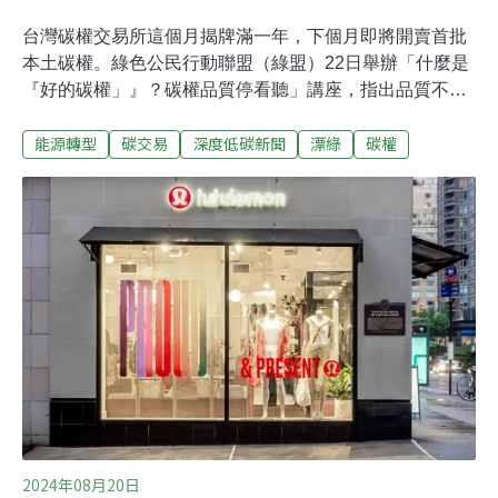
台灣碳權交易所這個月揭牌滿一年，下個月即將開賣首批
本土碳權。綠色公民行動聯盟（綠盟）22日舉辦「什麼是
『好的碳權」』？碳權品質停看聽」講座，指出品質不良
的碳權，恐讓業者花了冤枉錢。環境部表示，為避免碳權
能源轉型
碳交易
深度低碳新聞
漂綠
碳權
漂綠，下月底將訂定「碳中和宣告指引」提供業界參考，
未遵循的企業有可能違反《公平交易法》而遭處分。碳交
所成立一年 交易體系漸成形台灣碳權交易所成立一年，交
易體系逐漸形成，目前上架六項國外碳權，台灣碳權最快
下個月上架，相關的管理辦法（溫室氣體減量額度交易拍
賣及移轉管理辦法）已在15日正式上路。然而，一些誇大
減碳成效的專案，恐使業者花冤枉錢買到「垃圾碳權」。
台灣碳權交易所總經理田建中22日表示，碳交易機制正在
發展階段，一定會有風險。國外大型企業多購買數個碳權
專案來避險，採用「投資組合」是可行作法。中華經濟研
究院能源與環境研究中心主任劉哲良則表示，坊間常見宣
稱「我有獨特的碳源」，其實可能是未經合格方
2024年08月20日