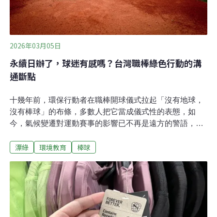
2026年03月05日
永續日辦了，球迷有感嗎？台灣職棒綠色行動的溝
通斷點
十幾年前，環保行動者在職棒開球儀式拉起「沒有地球，
沒有棒球」的布條，多數人把它當成儀式性的表態，如
今，氣候變遷對運動賽事的影響已不再是遠方的警語，而
是血淋淋的現實：極端高溫壓縮了投手輪值的緩衝空間，
漂綠
環境教育
棒球
牛棚調度更加吃緊；捕手與主審在厚重護具下專注力下
降，邊角球的誤判率攀升，甚至加速了「自動好球帶」
（ABS）的導入討論。氣溫變化同時影響飛球的飛行距
離，白蠟木的病蟲害危機讓球棒材料的供應鏈出現變數。
然而，危機也帶來轉機。職業運動場域擁有龐大群眾基
礎，在地連結深厚，其實極有潛力成為環境教育基地。歐
盟的 SHARE 計畫（SHARE 2.0 initiative）就將運動定位