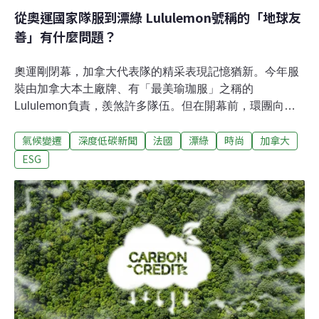
從奧運國家隊服到漂綠 Lululemon號稱的「地球友
善」有什麼問題？
奧運剛閉幕，加拿大代表隊的精采表現記憶猶新。今年服
裝由加拿大本土廠牌、有「最美瑜珈服」之稱的
Lululemon負責，羨煞許多隊伍。但在開幕前，環團向法
國控告Lululemon漂綠，要求撤下品牌宣稱的「地球友
氣候變遷
深度低碳新聞
法國
漂綠
時尚
加拿大
善」，並稱「加拿大運動員應該得到更好的（運動服
飾）」。碳排上升材質難回收 「地球友善」遭控是宣傳用
ESG
語時尚運動服飾兼具機能、舒適、美觀，近年受到大眾喜
愛，Lululemon順勢崛起。2023年淨營收增長19%，達96
億美元，躍升為全球第四大最受歡迎的運動品牌，僅次於
Nike、Adidas 和 Puma。Lululemon在2020年喊出「人
性、健康、地球友善」（Be human. Be well. Be planet.）
三大支柱，持續推廣環境理念，累積人氣。7月24日，加
拿大環保組織Stand.earth採取法律行動，向法國競爭、消
費和反詐騙總局（DGCCRF）控告Lululemon漂綠