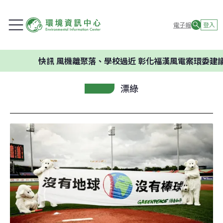
電子報
登入
快訊
風機離聚落、學校過近 彰化福漢風電案環委建議不應開
漂綠