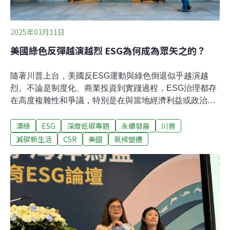
2025年03月11日
美國綠色反彈越演越烈 ESG為何成為眾矢之的？
隨著川普上台，美國反ESG運動與綠色倒退似乎越演越
烈。不論是制度化、商業投資到實踐過程，ESG治理都存
在高度複雜性和爭議，特別是在與當地經濟利益或政治意
識形態常常發生衝突的地區，ESG主導投資的措施不斷受
漂綠
ESG
深度低碳專題
永續發展
川普
到質疑。全球企業與ESG投資機構是否正在走回頭路？
2025年才剛開始，美國的綠色反彈（Greenlash）又再次
減碳新生活
CSR
美國
氣候變遷
成為國際關注焦點。1月初美國銀行、花旗集團、摩根士
丹利、富國銀行以及高盛等六大銀行紛紛宣布退出「淨零
銀行聯盟」（NZBA），緊接而來1月底川普上任後，立即
下令退出《巴黎協定》，引起軒然大波，讓國際氣候治理
蒙上陰影。從綠色反彈到反ESG運動其實這一股反
ESG（環境、社會和治理）浪潮從2022年便開始在美國醞
釀。特斯拉（Tesla）執行長馬斯克（Elon Musk）曾在推