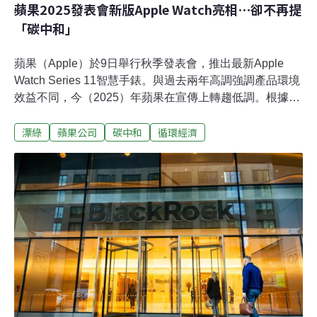
蘋果2025發表會新版Apple Watch亮相⋯卻不再提
「碳中和」
蘋果（Apple）於9日舉行秋季發表會，推出最新Apple
Watch Series 11智慧手錶。與過去兩年高調強調產品環境
效益不同，今（2025）年蘋果在宣傳上轉趨低調。根據官
方公布的產品環境報告，不但看不到任何「碳中和」
漂綠
蘋果公司
碳中和
循環經濟
（carbon neutral）字眼，進一步對比同類產品及配件的溫
室氣體排放量，今年產品的碳足跡似乎不減反增。「碳中
和」手錶論述消失，碳權抵換方式遭質疑蘋果在2023年推
出首批碳中和產品，並在隔年將達標產品範圍從智慧手錶
擴大至Mac Mini桌上型電腦，力圖在2030年以前讓所有產
品都滿足減碳標準。然而，今年包含發表會及產品說明在
內，與減少碳足跡相關的論述明顯少了許多。以主要低碳
產品智慧手錶為例，蘋果官方聲明稿指出，Apple Watch
Series 11採用40%的再生材料製成，包括由100%再生鈷
金屬製成的電池，以及由100%再生鈦金屬或鋁金屬製成
的錶殼，且鈦金