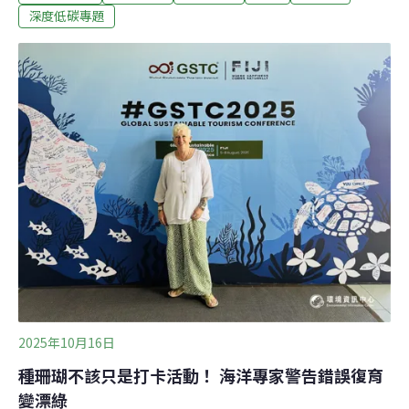
步。當國家政策轉為保守，非國家行動者在氣候行動上的
深度低碳專題
角色更顯重要。自第26屆聯合國氣候大會（COP26）之
後，全球監管機構、金融業者、公司等愈發重視企業的氣
候轉型計畫（以下簡稱為轉型計畫）， 也從最初的公司自
願性報告，發展為在特定國家、一定規模以上的公司，
如：歐盟、澳洲、印尼等，必須強制揭露。今年COP30的
周邊會議上，更有多方代表積極討論轉型計畫對防堵企業
漂綠、投融資的風險管理，以及國家氣候目標的重要性，
象徵著轉型計畫將邁入新階段——從單純的資訊揭露，轉
為公私部門實現其氣候目標的支持工具。
2025年10月16日
種珊瑚不該只是打卡活動！ 海洋專家警告錯誤復育
變漂綠