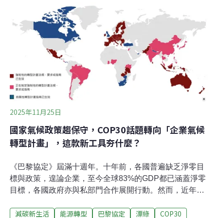
Puma、H&M等知名品牌，為強調環保永續，紛紛從原生
材料轉向再生聚酯纖維，甚至成為行銷亮點，許多大公司
也承諾在2030年前完成轉型。比方Nike就在官網上強調，
他們將寶特瓶洗淨、裁切與壓縮後，再製成再生聚酯纖維
的永續製程，「每年讓十億個寶特瓶免於進入垃圾掩埋場
或水溝」。Patagonia則在30多年前就開創先河，成為首
家將廢棄寶特瓶回收再製成刷毛布料的戶外品牌，「近
100%聚酯纖維來自回收再生，成功減少數百萬噸二氧化
碳當量排放」。
2025年11月25日
國家氣候政策趨保守，COP30話題轉向「企業氣候
轉型計畫」，這款新工具夯什麼？
《巴黎協定》屆滿十週年。十年前，各國普遍缺乏淨零目
標與政策，遑論企業，至今全球83%的GDP都已涵蓋淨零
目標，各國政府亦與私部門合作展開行動。然而，近年動
盪的地緣政治、氣候與社會議題分化、關稅與貿易衝突，
減碳新生活
能源轉型
巴黎協定
漂綠
COP30
乃至錯假資訊散播，正在拖累各國政府應對氣候變遷的腳