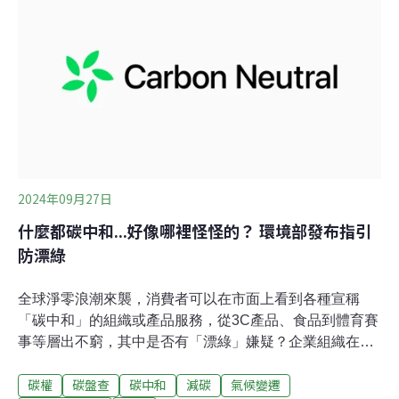
企業宣傳效果。家樂福︰從消費者層面推動支持永續漁業
海保署於去（2024）年7月啟動「海洋保育．攜手永續」
ESG計畫，推出與淨海、生態保育、棲地守護及海洋素養
四大核心方針和15個行動方案，結合企業與民間力量，倡
議永續海洋。本（2）月20日，海保署舉行ESG論壇並首
次公開ESG媒合平台，邀請中油、中鋼、港務公司、家樂
福等多個企業到場分享海洋保育成果。海委會主委管碧玲
表示，海保署預算只有8.14億元，「真的很辛苦」，需要
台灣企業投入海洋ESG
2024年09月27日
什麼都碳中和...好像哪裡怪怪的？ 環境部發布指引
防漂綠
全球淨零浪潮來襲，消費者可以在市面上看到各種宣稱
「碳中和」的組織或產品服務，從3C產品、食品到體育賽
事等層出不窮，其中是否有「漂綠」嫌疑？企業組織在宣
稱的背後是否有所誤會？消費者該如何判斷？環境部昨
碳權
碳盤查
碳中和
減碳
氣候變遷
（26）日公告《企業宣告碳中和指引》（簡稱指引），向