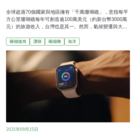
全球超過70個國家與地區擁有「千萬珊瑚礁」，意指每平
方公里珊瑚礁每年可創造逾100萬美元（約新台幣3000萬
元）的旅遊收入，台灣也是其一。然而，氣候變遷與大規
模白化嚴重威脅全球珊瑚礁生態，促使珊瑚復育成為全球
珊瑚復育
漂綠
珊瑚礁
海洋
熱潮。斐濟早在20多年前便開始嘗試人工種植珊瑚，隨著
觀光業蓬勃發展，珊瑚復育成為斐濟觀光局推動永續旅遊
的重點項目之一。然而，斐濟海洋永續專家塞克斯
（Helen Sykes）在GSTC2025全球永續旅遊論壇上警
示，缺乏科學依據與長期監測的復育行動，恐淪為觀光業
者的漂綠手段。斐濟：珊瑚復育、海洋觀光重鎮塞克斯是
最早在斐濟推動珊瑚復育的人之一，她是海洋生態顧問公
司（Marine Ecology Consulting）的創辦人。1996年起常
駐斐濟，兼具潛水與觀光實務經驗，並結合自然科學研
究，是珊瑚礁體檢（Reef Check）及全球珊瑚礁監測網
（Global Coral Reef Moni
2025年09月15日