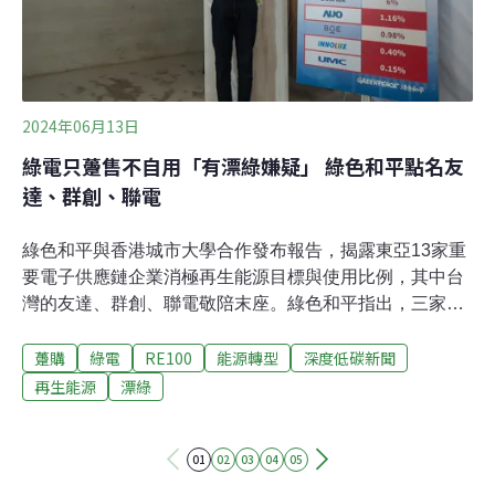
拉丁美洲及加勒比海地區的碳權開發商造成嚴重衝擊。
2023年碳權交易量銳減，從2.53億噸降至1.11億
2024年06月13日
綠電只躉售不自用「有漂綠嫌疑」 綠色和平點名友
達、群創、聯電
綠色和平與香港城市大學合作發布報告，揭露東亞13家重
要電子供應鏈企業消極再生能源目標與使用比例，其中台
灣的友達、群創、聯電敬陪末座。綠色和平指出，三家企
業綠電高比例躉售給台電而不自用，有漂綠嫌疑外，隨著
躉購
綠電
RE100
能源轉型
深度低碳新聞
台灣碳定價和國際碳邊境稅即將實施，其財務損失風險也
最大。友達、群創、聯電碳密集度最高 財務損失風險也最
再生能源
漂綠
大綠色和平東亞分部與香港城市大學今（13）日共同發布
東亞電子供應鏈再生能源轉型成本效益分析報告，揭露東
01
02
03
04
05
亞地區13家重要電子供應鏈目前消極再生能源目標與使用
比例。台灣共六家電子供應商入列[1]，其中又以友達、群