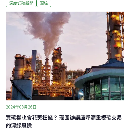
社會說明碳中和該符合哪些要件。碳中和三步：盤查、減
深度低碳新聞
漂綠
量、抵換環境部說明，碳中和是指產品或服務，在整個生
命週期排放的人為溫室氣體跟移除量達到平衡。環境部次
長施文真指出，國內很多企業努力達成碳中和，但各單位
對碳中和的定義可能有所偏頗，大眾看到這名詞可能也不
全然了解背後意義，才發布指引。根據指引，若要宣告碳
中和，應符合國際標準作法（如 ISO 14068-1），遵循盤
查、減量、抵換三大原則，更重要的是資訊應該全部揭
露，要公開於企業網站等供大眾檢閱參考。盤查需確切掌
握排放量，選擇要做碳中和的主體，如某個產品、一間工
廠或整個企業。掌握排放來源後，下一步則展
2024年08月26日
買碳權也會花冤枉錢？ 環團辦講座呼籲重視碳交易
的漂綠風險