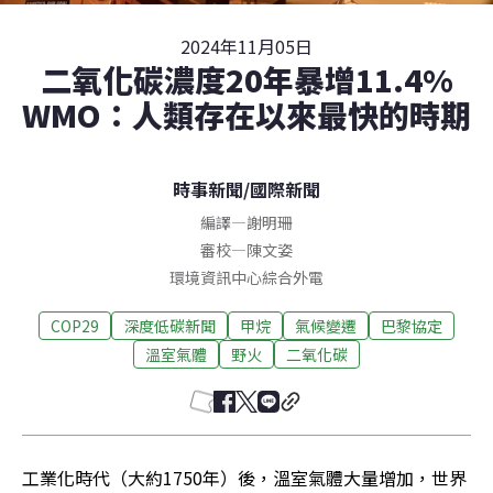
2024年11月05日
二氧化碳濃度20年暴增11.4%
WMO：人類存在以來最快的時期
時事新聞
/
國際新聞
編譯
—
謝明珊
審校
—
陳文姿
環境資訊中心綜合外電
COP29
深度低碳新聞
甲烷
氣候變遷
巴黎協定
溫室氣體
野火
二氧化碳
工業化時代（大約1750年）後，溫室氣體大量增加，世界