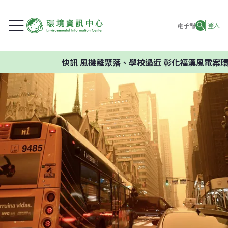
電子報
登入
快訊
風機離聚落、學校過近 彰化福漢風電案環委建