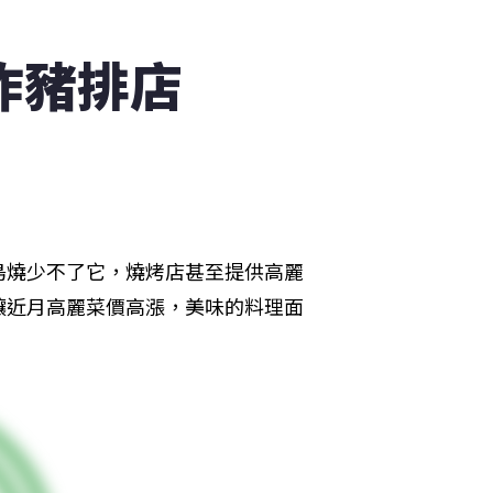
炸豬排店
島燒少不了它，燒烤店甚至提供高麗
讓近月高麗菜價高漲，美味的料理面