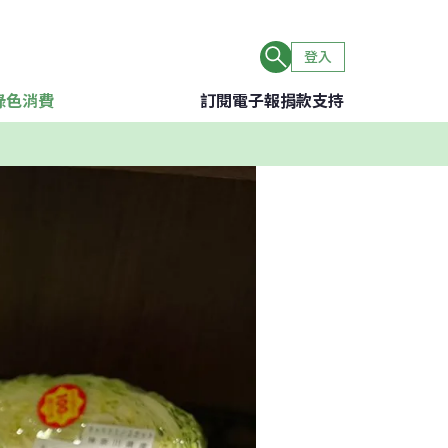
登入
綠色消費
訂閱電子報
捐款支持