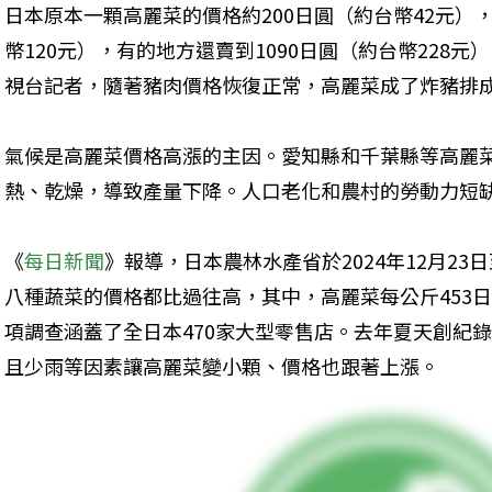
日本原本一顆高麗菜的價格約200日圓（約台幣42元）
幣120元），有的地方還賣到1090日圓（約台幣228
視台記者，隨著豬肉價格恢復正常，高麗菜成了炸豬排
氣候是高麗菜價格高漲的主因。愛知縣和千葉縣等高麗菜
熱、乾燥，導致產量下降。人口老化和農村的勞動力短
《
每日新聞
》報導，日本農林水產省於2024年12月23
八種蔬菜的價格都比過往高，其中，高麗菜每公斤453日
項調查涵蓋了全日本470家大型零售店。去年夏天創紀錄
且少雨等因素讓高麗菜變小顆、價格也跟著上漲。