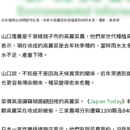
日本電視台訪問超市社長，他表示高麗菜的漲幅達到前所未見。攝影：吳奇諺
山口隆義是千葉線銚子市的高麗菜農，他們家世代種植
表示，現在收成的高麗菜是去年秋季種的，當時雨水太
水不足，產量下降。
山口說，不知是不是因為天候異常的關係，近年常遇到
也更容易傳染開來，種菜變得愈來愈難。
菜價高漲讓竊賊覬覦田裡的高麗菜。《
Japan Today
》
顆高麗菜在收成前被偷，三家農場分別遭竊1200顆及84
日本一家炸豬排連鎖店表示，他們有與菜農簽約，沒受