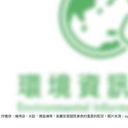
炸豬排、燒烤店、水餃、廣島燒等，高麗菜是國民美食的重要的配菜。圖片來源：ayustety（