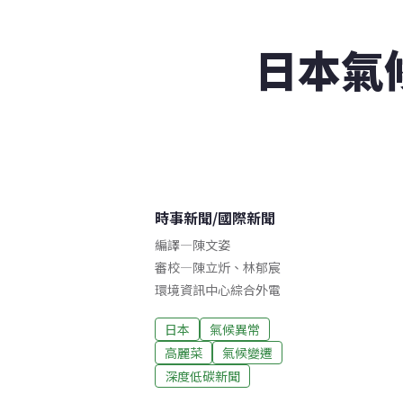
日本氣
時事新聞
/
國際新聞
編譯
—
陳文姿
審校
—
陳立炘
、
林郁宸
環境資訊中心綜合外電
日本
氣候異常
高麗菜
氣候變遷
深度低碳新聞