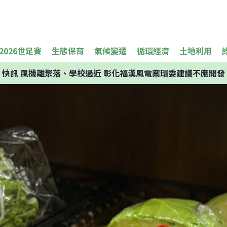
2026世足賽
生態保育
氣候變遷
循環經濟
土地利用
快訊
風機離聚落、學校過近 彰化福漢風電案環委建議不應開發