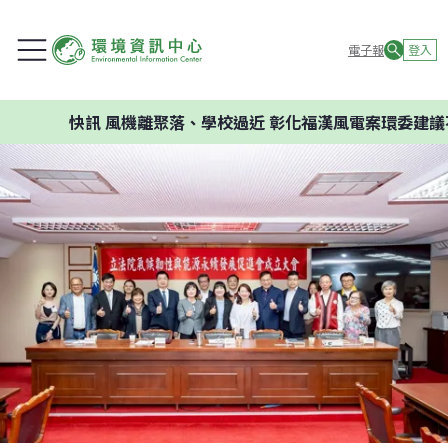
電子報
登入
快訊
風機離聚落、學校過近 彰化福漢風電案環委建議不應