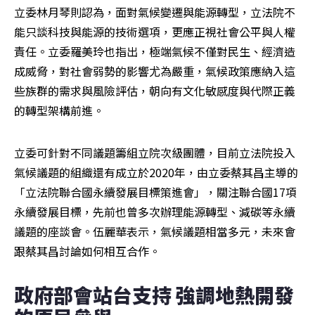
立委林月琴則認為，面對氣候變遷與能源轉型，立法院不
能只談科技與能源的技術選項，更應正視社會公平與人權
責任。立委羅美玲也指出，極端氣候不僅對民生、經濟造
成威脅，對社會弱勢的影響尤為嚴重，氣候政策應納入這
些族群的需求與風險評估，朝向有文化敏感度與代際正義
的轉型架構前進。
立委可針對不同議題籌組立院次級團體，目前立法院投入
氣候議題的組織還有成立於2020年，由立委蔡其昌主導的
「立法院聯合國永續發展目標策進會」，關注聯合國17項
永續發展目標，先前也曾多次辦理能源轉型、減碳等永續
議題的座談會。伍麗華表示，氣候議題相當多元，未來會
跟蔡其昌討論如何相互合作。
政府部會站台支持 強調地熱開發