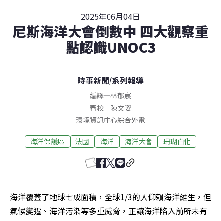
2025年06月04日
尼斯海洋大會倒數中 四大觀察重
點認識UNOC3
時事新聞
/
系列報導
編譯
—
林郁宸
審校
—
陳文姿
環境資訊中心綜合外電
海洋保護區
法國
海洋
海洋大會
珊瑚白化
海洋覆蓋了地球七成面積，全球1/3的人仰賴海洋維生，但
氣候變遷、海洋污染等多重威脅，正讓海洋陷入前所未有