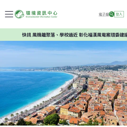
電子報
登入
快訊
風機離聚落、學校過近 彰化福漢風電案環委建議不應開