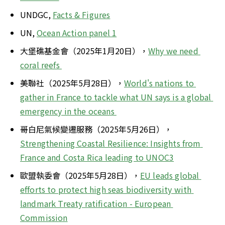
UNDGC, 
Facts & Figures
UN, 
Ocean Action panel 1
大堡礁基金會（2025年1月20日），
Why we need 
coral reefs 
美聯社（2025年5月28日），
World's nations to 
gather in France to tackle what UN says is a global 
emergency in the oceans 
哥白尼氣候變遷服務（2025年5月26日），
Strengthening Coastal Resilience: Insights from 
France and Costa Rica leading to UNOC3
歐盟執委會（2025年5月28日），
EU leads global 
efforts to protect high seas biodiversity with 
landmark Treaty ratification - European 
Commission