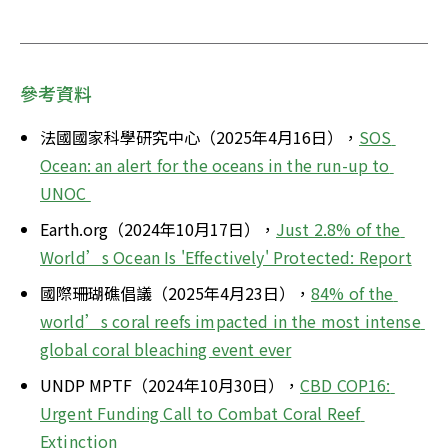
參考資料
法國國家科學研究中心（2025年4月16日），
SOS 
Ocean: an alert for the oceans in the run-up to 
UNOC 
Earth.org（2024年10月17日），
Just 2.8% of the 
World’s Ocean Is 'Effectively' Protected: Report
國際珊瑚礁倡議（2025年4月23日），
84% of the 
world’s coral reefs impacted in the most intense 
global coral bleaching event ever
UNDP MPTF（2024年10月30日），
CBD COP16: 
Urgent Funding Call to Combat Coral Reef 
Extinction