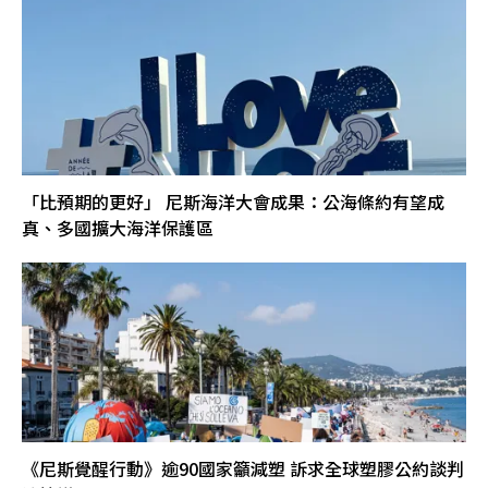
「比預期的更好」 尼斯海洋大會成果：公海條約有望成
真、多國擴大海洋保護區
《尼斯覺醒行動》逾90國家籲減塑 訴求全球塑膠公約談判