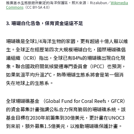
推廣潛水生態旅遊所劃定的海洋保護區。照片來源：Rizalubun／
Wikimedia 
Commons
（CC BY-SA 4.0）
3. 珊瑚白化告急，保育資金遠遠不足
珊瑚礁是全球1/4海洋生物的家園，更有超過十億人賴以維
生。全球正在經歷第四次大規模珊瑚白化，國際珊瑚礁倡
議組織（ICRI）指出，全球已有84%的珊瑚礁出現白化現
象。聯合國政府間氣候變遷專門委員會（IPCC）也預測，
如果氣溫平均升溫2°C，熱帶珊瑚生態系將會是第一個消
失在地球上的生態系。  
全球珊瑚礁基金 （Global Fund for Coral Reefs，GFCR）
的資金募集計畫強調公私合力保育脆弱的珊瑚礁系統。該
基金目標在2030年前籌集到30億美元，更計畫在UNOC3
到來前，額外募集1.5億美元，以推動珊瑚礁保護計畫。