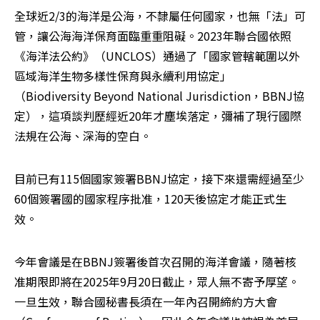
全球近2/3的海洋是公海，不隸屬任何國家，也無「法」可
管，讓公海海洋保育面臨重重阻礙。2023年聯合國依照
《海洋法公約》（UNCLOS）通過了「國家管轄範圍以外
區域海洋生物多樣性保育與永續利用協定」
（Biodiversity Beyond National Jurisdiction，BBNJ協
定），這項談判歷經近20年才塵埃落定，彌補了現行國際
法規在公海、深海的空白。
目前已有115個國家簽署BBNJ協定，接下來還需經過至少
60個簽署國的國家程序批准，120天後協定才能正式生
效。
今年會議是在BBNJ簽署後首次召開的海洋會議，隨著核
准期限即將在2025年9月20日截止，眾人無不寄予厚望。
一旦生效，聯合國秘書長須在一年內召開締約方大會