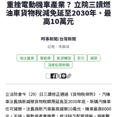
重挫電動機車產業？ 立院三讀燃
油車貨物稅減免延至2030年、最
高10萬元
時事新聞
/
台灣新聞
記者
—
李蘇竣
淘汰舊車
電動車
能源轉型
空污
減碳
深度低碳新聞
立法院會今（29）日三讀修正通過《貨物稅條例》，汽機
車汰舊換新減徵貨物稅期限延長至2030年底、新購汽機車
也可減徵。汰舊換新汽車最高減徵10萬元、機車最高6000
元。不過，電動車產業擔憂，修法缺乏配套措施，將衝擊